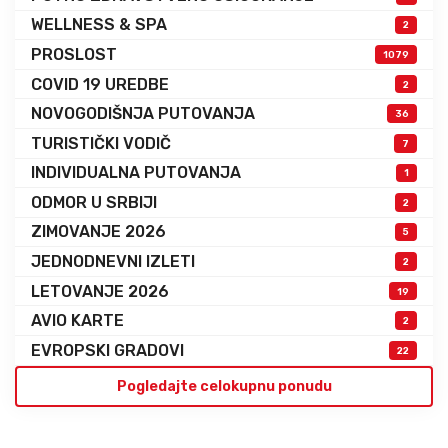
WELLNESS & SPA
2
PROSLOST
1079
COVID 19 UREDBE
2
NOVOGODIŠNJA PUTOVANJA
36
TURISTIČKI VODIČ
7
INDIVIDUALNA PUTOVANJA
1
ODMOR U SRBIJI
2
ZIMOVANJE 2026
5
JEDNODNEVNI IZLETI
2
LETOVANJE 2026
19
AVIO KARTE
2
EVROPSKI GRADOVI
22
Pogledajte celokupnu ponudu