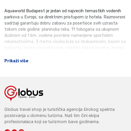
Aquaworld Budapest je jedan od najvecih temastkih vodenih
parkova u Evropi, sa direktnim pristupom iz hotela. Raznovrsni
sadržaji garantuju dobru zabavu za posetioce svih uzrasta
tokom cele godine: planinska reka, 11 tobogana sa ukupnom
dužinom od 1 km, vodene površine namenjene sportskim
rekareativcima, 3 metra visoka kula sa skakaonicom, bazen sa
talasima, bazen za surfovanje, nekoliko dakuzi bazena, kneipp.
Prikaži više
Globus travel shop je turistička agencija širokog spektra
poslovanja u domenu turizma. Naš tim čini ekipa
profesionalaca koji se turizmom bave godinama.