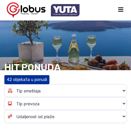
HIT PONUDA
42 objekata u ponudi