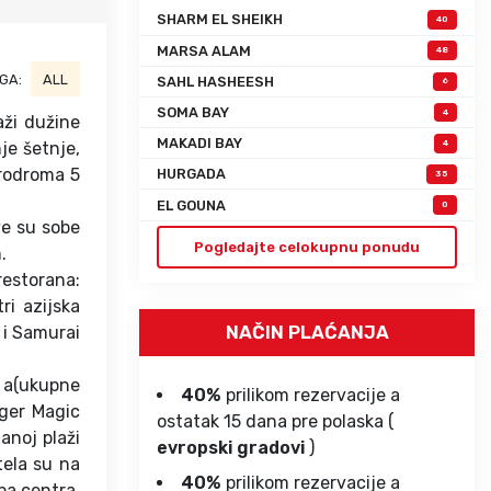
SHARM EL SHEIKH
40
MARSA ALAM
48
GA:
ALL
SAHL HASHEESH
6
SOMA BAY
4
aži dužine
MAKADI BAY
je šetnje,
4
erodroma 5
HURGADA
35
EL GOUNA
0
ve su sobe
Pogledajte celokupnu ponudu
.
restorana:
ri azijska
NAČIN PLAĆANJA
 i Samurai
 a(ukupne
40%
prilikom rezervacije a
rger Magic
ostatak 15 dana pre polaska (
anoj plaži
evropski gradovi
)
tela su na
40%
prilikom rezervacije a
pa centra,