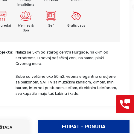
invalidima
Grcka hoteli – preporuka
Evia
Olimpska regija
Alexandroupolis
Kasandra
Jonska obala
 uređaj
Wellnes &
Sef
Gratis deca
Sitonija
Kefalonija
Spa
Atos
Lefkada
Tasos
Skijatos
bjekta:
Nalazi se 5km od starog centra Hurgade, na 6km od
aerodroma, u novoj pešačkoj zoni, na samoj plaži
Crvenog mora.
Sobe su veličine oko 50m2, veoma elegantno uredjene
:
sa balkonom, SAT TV sa muzičkim kanalom, klimom, mini
barom, internet pristupom, sefom, direktnim telefonom,
sva kupatila imaju tuš kabinu i kadu.
EGIPAT - PONUDA
ŠTAJA