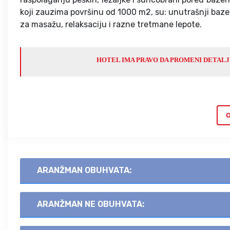
koji zauzima površinu od 1000 m2, su: unutrašnji bazen
za masažu, relaksaciju i razne tretmane lepote.
HOTEL IMA PRAVO DA PROMENI DETALJE
O
ARANŽMAN OBUHVATA:
ARANŽMAN NE OBUHVATA: