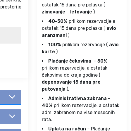
ostatak 15 dana pre polaska (
prostorije
zimovanje – letovanje
)
40-50%
prilikom rezervacije a
ostatak 15 dana pre polaska (
avio
aranzmani
)
100%
prilikom rezervacije (
avio
karte
)
Plaćanje čekovima
–
50%
prilikom rezervacije, a ostatak
čekovima do kraja godine (
deponovanje 15 dana pre
putovanja
).
Administrativna zabrana –
40%
prilikom rezervacije, a ostatak
adm. zabranom na vise mesecnih
rata.
Uplata na račun
– Plaćanje