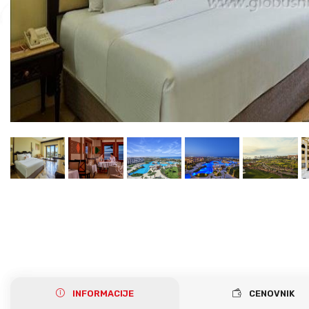
Gerakini
Toroni
Ohrid
Istra – Pula
Psakoudia
Vourvourou
Umag
Metamorfozis
Sarti
Nikiti
Kalamitsi
Neos Marmaras
Salonikiou
INFORMACIJE
CENOVNIK