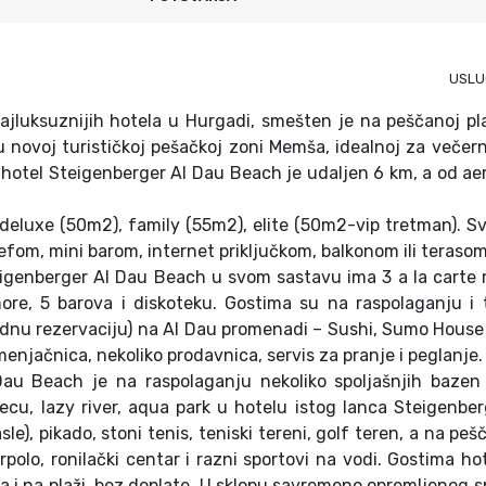
USLU
jluksuznijih hotela u Hurgadi, smešten je na peščanoj pl
 novoj turističkoj pešačkoj zoni Memša, idealnoj za večern
 hotel Steigenberger Al Dau Beach je udaljen 6 km, a od a
eluxe (50m2), family (55m2), elite (50m2-vip tretman). S
fom, mini barom, internet priključkom, balkonom ili terasom
igenberger Al Dau Beach u svom sastavu ima 3 a la carte 
re, 5 barova i diskoteku. Gostima su na raspolaganju i t
dnu rezervaciju) na Al Dau promenadi – Sushi, Sumo House
, menjačnica, nekoliko prodavnica, servis za pranje i peglanje.
Dau Beach je na raspolaganju nekoliko spoljašnjih bazen
u, lazy river, aqua park u hotelu istog lanca Steigenbe
e), pikado, stoni tenis, teniski tereni, golf teren, a na pešč
rpolo, ronilački centar i razni sportovi na vodi. Gostima ho
na i na plaži, bez doplate. U sklopu savremeno opremljenog s