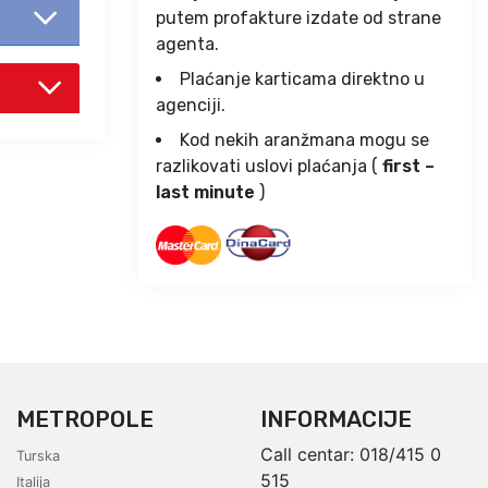
putem profakture izdate od strane
agenta.
Plaćanje karticama direktno u
agenciji.
Kod nekih aranžmana mogu se
razlikovati uslovi plaćanja (
first –
last minute
)
METROPOLE
INFORMACIJE
Call centar:
018/415 0
Turska
515
Italija