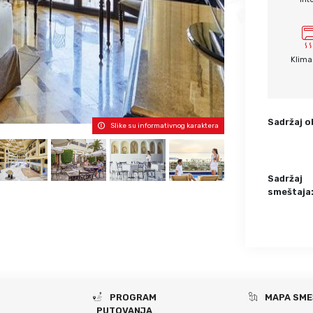
Krf
Kefalonija
Tasos
Santorini
Evia
Mikonos
Klima
Lefkada
Rodos
Skijatos
Kipar
Pilion
Krit
Sadržaj o
Slike su informativnog karaktera
Amuljani
Sadržaj
smeštaja
PROGRAM
MAPA SME
PUTOVANJA