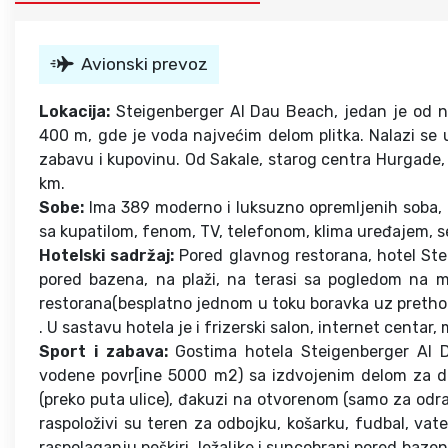
Avionski prevoz
Lokacija:
Steigenberger Al Dau Beach, jedan je od na
400 m, gde je voda najvećim delom plitka. Nalazi se u
zabavu i kupovinu. Od Sakale, starog centra Hurgade,
km.
Sobe:
Ima 389 moderno i luksuzno opremljenih soba, d
sa kupatilom, fenom, TV, telefonom, klima uređajem, se
Hotelski sadržaj:
Pored glavnog restorana, hotel Ste
pored bazena, na plaži, na terasi sa pogledom na mo
restorana(besplatno jednom u toku boravka uz pretho
. U sastavu hotela je i frizerski salon, internet centar
Sport i zabava:
Gostima hotela Steigenberger Al 
vodene povr[ine 5000 m2) sa izdvojenim delom za dec
(preko puta ulice), đakuzi na otvorenom (samo za odrasl
raspoloživi su teren za odbojku, košarku, fudbal, vate
raspolaganju peškiri, ležaljke i suncobrani pored baze