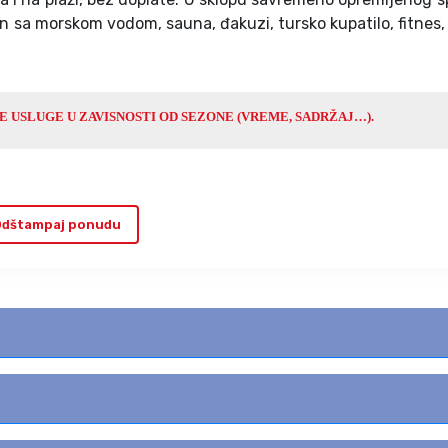
 sa morskom vodom, sauna, đakuzi, tursko kupatilo, fitnes, 
 USLUGE U ZAVISNOSTI OD SEZONE (VREME, SADRŽAJ…).
dštampaj ponudu