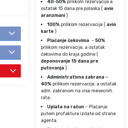
40-50%
prilikom rezervacije a
ostatak 15 dana pre polaska (
avio
aranzmani
)
100%
prilikom rezervacije (
avio
karte
)
Plaćanje čekovima
–
50%
prilikom rezervacije, a ostatak
čekovima do kraja godine (
deponovanje 15 dana pre
putovanja
).
Administrativna zabrana –
40%
prilikom rezervacije, a ostatak
adm. zabranom na vise mesecnih
rata.
Uplata na račun
– Plaćanje
putem profakture izdate od strane
agenta.