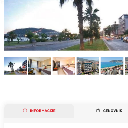
Gerakini
Toroni
Ohrid
Istra – Pula
Psakoudia
Vourvourou
Umag
Metamorfozis
Sarti
Nikiti
Kalamitsi
Neos Marmaras
Salonikiou
INFORMACIJE
CENOVNIK