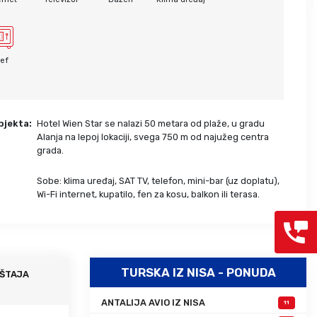
Grcka hoteli – preporuka
Evia
Olimpska regija
Alexandroupolis
Kasandra
Jonska obala
ef
Sitonija
Kefalonija
Atos
Lefkada
Tasos
Skijatos
bjekta:
Hotel Wien Star se nalazi 50 metara od plaže, u gradu
Alanja na lepoj lokaciji, svega 750 m od najužeg centra
grada.
Sobe: klima uređaj, SAT TV, telefon, mini-bar (uz doplatu),
:
Wi-Fi internet, kupatilo, fen za kosu, balkon ili terasa.
TURSKA IZ NISA - PONUDA
ŠTAJA
ANTALIJA AVIO IZ NISA
11