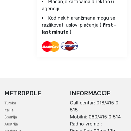
Plaćanje karticama direktno u
agenciji.
Kod nekih aranžmana mogu se
razlikovati uslovi plaćanja (
first –
last minute
)
METROPOLE
INFORMACIJE
Call centar:
018/415 0
Turska
515
Italija
Mobilni:
060/415 0 514
Španija
Radno vreme :
Austrija
Pon – Pet: 09h – 19h