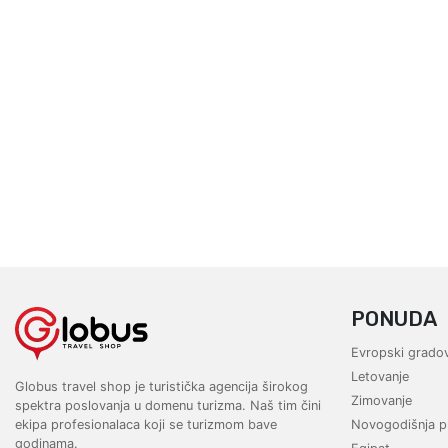
PONUDA
Evropski gradov
Letovanje
Globus travel shop je turistička agencija širokog
Zimovanje
spektra poslovanja u domenu turizma. Naš tim čini
ekipa profesionalaca koji se turizmom bave
Novogodišnja p
godinama.