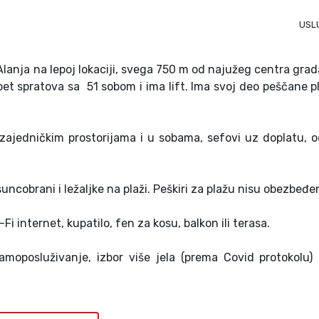
USL
Alanja na lepoj lokaciji, svega 750 m od najužeg centra grada
et spratova sa 51 sobom i ima lift. Ima svoj deo peščane p
u zajedničkim prostorijama i u sobama, sefovi uz doplatu, 
 suncobrani i ležaljke na plaži. Peškiri za plažu nisu obezbeđen
Fi internet, kupatilo, fen za kosu, balkon ili terasa.
moposluživanje, izbor više jela (prema Covid protokolu) 