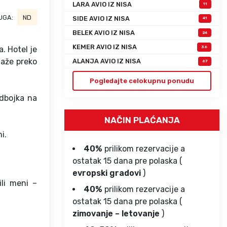
LARA AVIO IZ NISA
11
UGA:
ND
SIDE AVIO IZ NISA
41
BELEK AVIO IZ NISA
24
KEMER AVIO IZ NISA
. Hotel je
36
laže preko
ALANJA AVIO IZ NISA
67
Pogledajte celokupnu ponudu
odbojka na
NAČIN PLAĆANJA
i.
40%
prilikom rezervacije a
ostatak 15 dana pre polaska (
evropski gradovi
)
ili meni –
40%
prilikom rezervacije a
ostatak 15 dana pre polaska (
zimovanje – letovanje
)