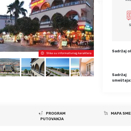
Krf
Kefalonija
Tasos
Santorini
Evia
Mikonos
S
Lefkada
Rodos
Skijatos
Kipar
Pilion
Krit
Sadržaj o
Slike su informativnog karaktera
Amuljani
Sadržaj
smeštaja
PROGRAM
MAPA SME
PUTOVANJA