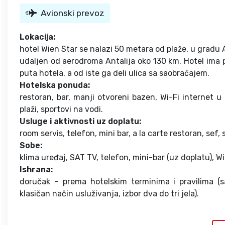
Avionski prevoz
Lokacija:
hotel Wien Star se nalazi 50 metara od plaže, u gradu 
udaljen od aerodroma Antalija oko 130 km. Hotel ima p
puta hotela, a od iste ga deli ulica sa saobraćajem.
Hotelska ponuda:
restoran, bar, manji otvoreni bazen, Wi-Fi internet 
plaži, sportovi na vodi.
Usluge i aktivnosti uz doplatu:
room servis, telefon, mini bar, a la carte restoran, sef,
Sobe:
klima uređaj, SAT TV, telefon, mini-bar (uz doplatu), Wi-
Ishrana:
doručak – prema hotelskim terminima i pravilima (sa
klasičan način usluživanja, izbor dva do tri jela).