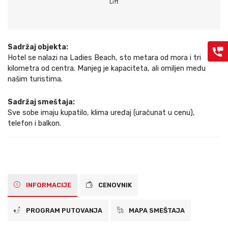
Lift
Sadržaj objekta:
Hotel se nalazi na Ladies Beach, sto metara od mora i tri
kilometra od centra. Manjeg je kapaciteta, ali omiljen među
našim turistima.
Sadržaj smeštaja:
Sve sobe imaju kupatilo, klima uređaj (uračunat u cenu),
telefon i balkon.
INFORMACIJE
CENOVNIK
PROGRAM PUTOVANJA
MAPA SMEŠTAJA