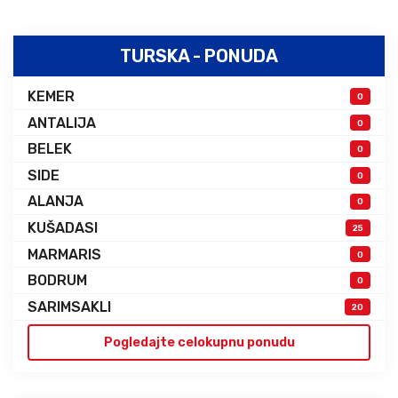
TURSKA - PONUDA
KEMER
0
ANTALIJA
0
BELEK
0
SIDE
0
ALANJA
0
KUŠADASI
25
MARMARIS
0
BODRUM
0
SARIMSAKLI
20
Pogledajte celokupnu ponudu