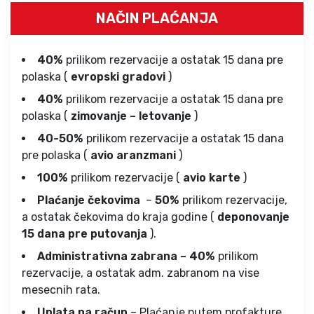
NAČIN PLAĆANJA
40%
prilikom rezervacije a ostatak 15 dana pre
polaska (
evropski gradovi
)
40%
prilikom rezervacije a ostatak 15 dana pre
polaska (
zimovanje – letovanje
)
40-50%
prilikom rezervacije a ostatak 15 dana
pre polaska (
avio aranzmani
)
100%
prilikom rezervacije (
avio karte
)
Plaćanje čekovima
–
50%
prilikom rezervacije,
a ostatak čekovima do kraja godine (
deponovanje
15 dana pre putovanja
).
Administrativna zabrana – 40%
prilikom
rezervacije, a ostatak adm. zabranom na vise
mesecnih rata.
Uplata na račun
– Plaćanje putem profakture