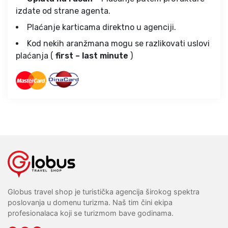
izdate od strane agenta.
Plaćanje karticama direktno u agenciji.
Kod nekih aranžmana mogu se razlikovati uslovi
plaćanja (
first – last minute
)
Globus travel shop je turistička agencija širokog spektra
poslovanja u domenu turizma. Naš tim čini ekipa
profesionalaca koji se turizmom bave godinama.