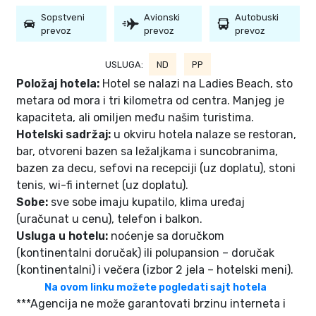
Sopstveni
Avionski
Autobuski
prevoz
prevoz
prevoz
USLUGA:
ND
PP
Položaj hotela:
Hotel se nalazi na Ladies Beach, sto
metara od mora i tri kilometra od centra. Manjeg je
kapaciteta, ali omiljen među našim turistima.
Hotelski sadržaj:
u okviru hotela nalaze se restoran,
bar, otvoreni bazen sa ležaljkama i suncobranima,
bazen za decu, sefovi na recepciji (uz doplatu), stoni
tenis, wi-fi internet (uz doplatu).
Sobe:
sve sobe imaju kupatilo, klima uređaj
(uračunat u cenu), telefon i balkon.
Usluga u hotelu:
noćenje sa doručkom
(kontinentalni doručak) ili polupansion – doručak
(kontinentalni) i večera (izbor 2 jela – hotelski meni).
Na ovom linku možete pogledati
sajt hotela
***Agencija ne može garantovati brzinu interneta i