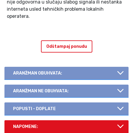
nije odgovorna u slučaju slabog signala ili nestanka
interneta usled tehničkih problema lokalnih
operatera.
Odštampaj ponudu
ARANŽMAN OBUHVATA:
ARANŽMAN NE OBUHVATA:
POPUSTI - DOPLATE
NAPOMENE: