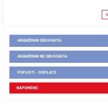
O
ARANŽMAN OBUHVATA:
ARANŽMAN NE OBUHVATA:
POPUSTI - DOPLATE
NAPOMENE: