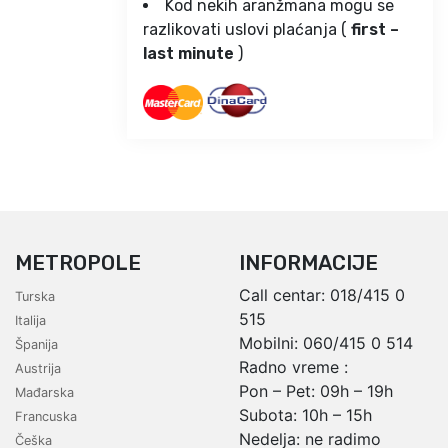
Kod nekih aranžmana mogu se
razlikovati uslovi plaćanja (
first –
last minute
)
METROPOLE
INFORMACIJE
Call centar:
018/415 0
Turska
515
Italija
Mobilni:
060/415 0 514
Španija
Radno vreme :
Austrija
Pon – Pet: 09h – 19h
Mađarska
Subota: 10h – 15h
Francuska
Nedelja: ne radimo
Češka