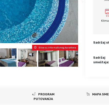
Krf
Kefalonija
Tasos
Santorini
Evia
Mikonos
Klima
Lefkada
Rodos
Skijatos
Kipar
Pilion
Krit
Sadržaj o
Amuljani
Slike su informativnog karaktera
Sadržaj
smeštaja
PROGRAM
MAPA SME
PUTOVANJA