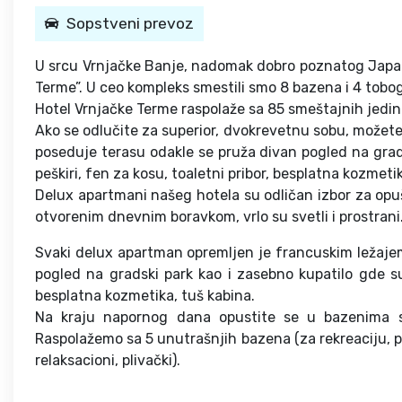
Sopstveni prevoz
U srcu Vrnjačke Banje, nadomak dobro poznatog Japan
Terme”. U ceo kompleks smestili smo 8 bazena i 4 tobog
Hotel Vrnjačke Terme raspolaže sa 85 smeštajnih jedin
Ako se odlučite za superior, dvokrevetnu sobu, možete
poseduje terasu odakle se pruža divan pogled na grad
peškiri, fen za kosu, toaletni pribor, besplatna kozmeti
Delux apartmani našeg hotela su odličan izbor za opušt
otvorenim dnevnim boravkom, vrlo su svetli i prostrani
Svaki delux apartman opremljen je francuskim ležaje
pogled na gradski park kao i zasebno kupatilo gde su
besplatna kozmetika, tuš kabina.
Na kraju napornog dana opustite se u bazenim
Raspolažemo sa 5 unutrašnjih bazena (za rekreaciju, pl
relaksacioni, plivački).