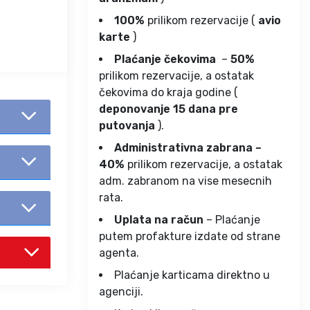
100%
prilikom rezervacije (
avio
karte
)
Plaćanje čekovima
–
50%
prilikom rezervacije, a ostatak
čekovima do kraja godine (
deponovanje 15 dana pre
putovanja
).
Administrativna zabrana –
40%
prilikom rezervacije, a ostatak
adm. zabranom na vise mesecnih
rata.
Uplata na račun
– Plaćanje
putem profakture izdate od strane
agenta.
Plaćanje karticama direktno u
agenciji.