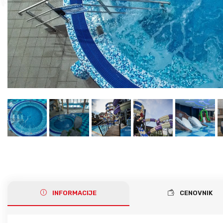
Gerakini
Toroni
Ohrid
Istra – Pula
Psakoudia
Vourvourou
Umag
Metamorfozis
Sarti
Nikiti
Kalamitsi
Neos Marmaras
Salonikiou
INFORMACIJE
CENOVNIK