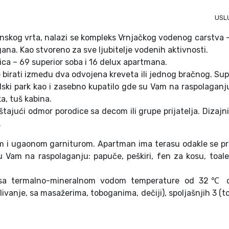
USL
skog vrta, nalazi se kompleks Vrnjačkog vodenog carstva 
ana. Kao stvoreno za sve ljubitelje vodenih aktivnosti.
ica – 69 superior soba i 16 delux apartmana.
 birati između dva odvojena kreveta ili jednog bračnog. Sup
ski park kao i zasebno kupatilo gde su Vam na raspolaganj
ka, tuš kabina.
ajući odmor porodice sa decom ili grupe prijatelja. Dizajni
.
m i ugaonom garniturom. Apartman ima terasu odakle se p
 Vam na raspolaganju: papuče, peškiri, fen za kosu, toalet
a sa termalno-mineralnom vodom temperature od 32℃
ivanje, sa masažerima, toboganima, dečiji), spoljašnjih 3 (t