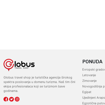
PONUDA
Evropski gradov
Letovanje
Globus travel shop je turistička agencija širokog
Zimovanje
spektra poslovanja u domenu turizma. Naš tim čini
ekipa profesionalaca koji se turizmom bave
Novogodišnja p
godinama.
Egipat
Ujedinjeni Araps
Egzotična puto