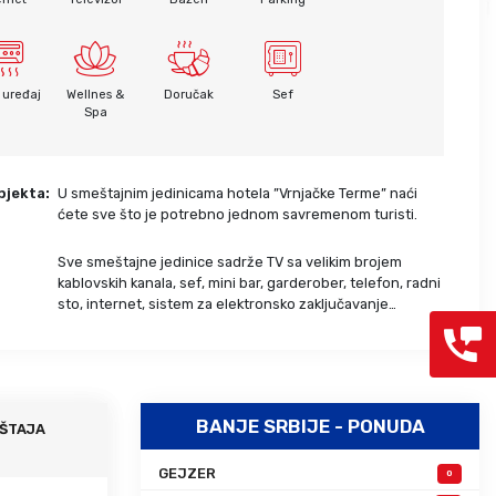
Grcka hoteli – preporuka
Evia
Olimpska regija
Alexandroupolis
Kasandra
Jonska obala
 uređaj
Wellnes &
Doručak
Sef
Sitonija
Kefalonija
Spa
Atos
Lefkada
Tasos
Skijatos
bjekta:
U smeštajnim jedinicama hotela ”Vrnjačke Terme” naći
ćete sve što je potrebno jednom savremenom turisti.
Sve smeštajne jedinice sadrže TV sa velikim brojem
:
kablovskih kanala, sef, mini bar, garderober, telefon, radni
sto, internet, sistem za elektronsko zaključavanje…
BANJE SRBIJE - PONUDA
ŠTAJA
GEJZER
0