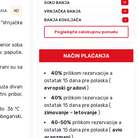
SOKO BANJA
11
UGA:
ND
VRNJAČKA BANJA
6
BANJA KOVILJAČA
1
-“Vrnjačke
Pogledajte celokupnu ponudu
erior soba
u: papuče,
NAČIN PLAĆANJA
rani su sa
40%
prilikom rezervacije a
ostatak 15 dana pre polaska (
ruža divan
evropski gradovi
)
ni pribor,
40%
prilikom rezervacije a
ostatak 15 dana pre polaska (
 do 36℃.
zimovanje – letovanje
)
oboganski,
40-50%
prilikom rezervacije a
ostatak 15 dana pre polaska (
avio
aranzmani
)