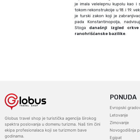
je imala velelepnu kupolu kao i 
tokom rekonstrukcije u 18. i 19. ve
je turski zakon koji je zabranjiv
pada Konstantinopolja, nadvisu
Stoga
današnji izgled crkv
ranohrišćanske bazilike
.
PONUDA
Evropski gradov
Letovanje
Globus travel shop je turistička agencija širokog
Zimovanje
spektra poslovanja u domenu turizma. Naš tim čini
ekipa profesionalaca koji se turizmom bave
Novogodišnja p
godinama.
Egipat