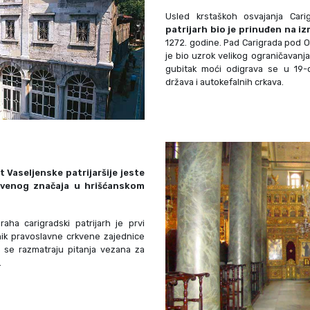
Usled krstaškoh osvajanja Car
patrijarh bio je prinuđen na i
1272. godine. Pad Carigrada pod O
je bio uzrok velikog ograničavanja 
gubitak moći odigrava se u 19-
država i autokefalnih crkava.
 Vaseljenske patrijaršije jeste
tvenog značaja u hrišćanskom
raha carigradski patrijarh je prvi
ik pravoslavne crkvene zajednice
 se razmatraju pitanja vezana za
.