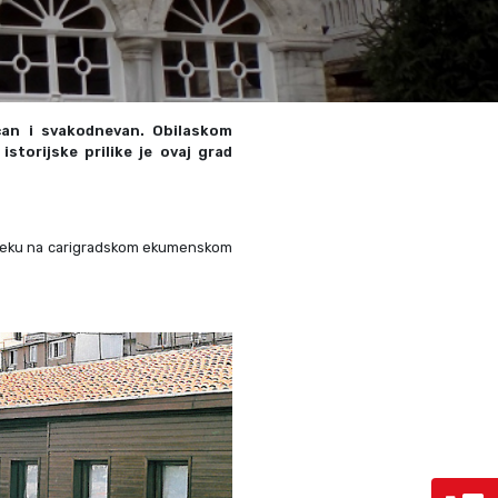
Grcka hoteli – preporuka
Evia
Olimpska regija
Alexandroupolis
Kasandra
Jonska obala
Sitonija
Kefalonija
ičan i svakodnevan. Obilaskom
Atos
Lefkada
storijske prilike je ovaj grad
Tasos
Skijatos
 veku na carigradskom ekumenskom