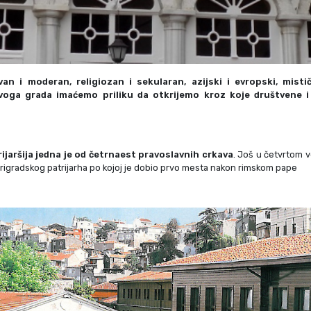
Krf
Kefalonija
Tasos
Santorini
Evia
Mikonos
Lefkada
Rodos
van i moderan, religiozan i sekularan, azijski i evropski, mist
Skijatos
Kipar
oga grada imaćemo priliku da otkrijemo kroz koje društvene i i
Pilion
Krit
Amuljani
ijaršija jedna je od četrnaest pravoslavnih crkava
. Još u četvrtom
igradskog patrijarha po kojoj je dobio prvo mesta nakon rimskom pape