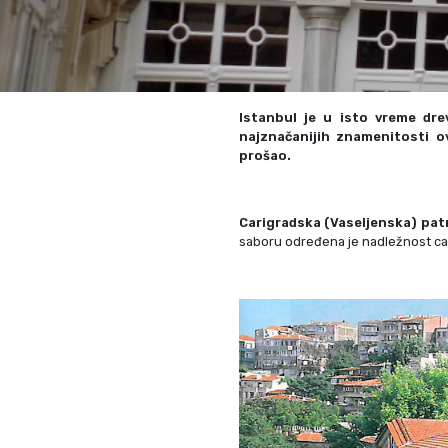
Gerakini
Toroni
Ohrid
Istra – Pula
Psakoudia
Vourvourou
Umag
Metamorfozis
Sarti
Nikiti
Kalamitsi
Istanbul je u isto vreme dre
Neos Marmaras
Salonikiou
najznačanijih znamenitosti ov
prošao.
Carigradska (Vaseljenska) patr
saboru određena je nadležnost car