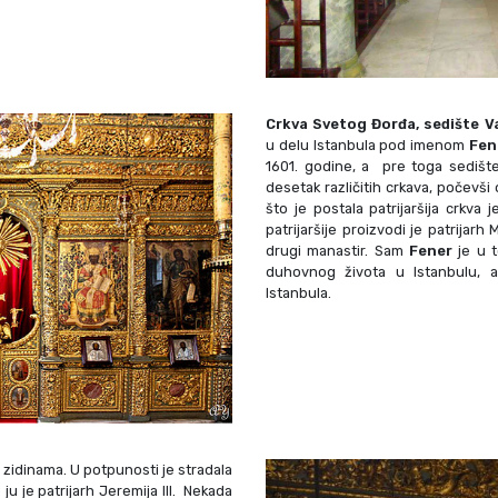
Crkva Svetog Đorđa, sedište Va
u delu Istanbula pod imenom
Fen
1601. godine, a pre toga sedište 
desetak različitih crkava, počevš
što je postala patrijaršija crkva 
patrijaršije proizvodi je patrijarh
drugi manastir. Sam
Fener
je u t
duhovnog života u Istanbulu, a
Istanbula.
 zidinama. U potpunosti je stradala
ju je patrijarh Jeremija III. Nekada