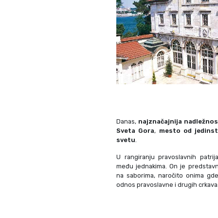
Danas,
najznačajnija nadležnost
Sveta Gora
,
mesto od jedins
svetu
.
U rangiranju pravoslavnih patrija
među jednakima. On je predstavn
na saborima, naročito onima gde
odnos pravoslavne i drugih crkava