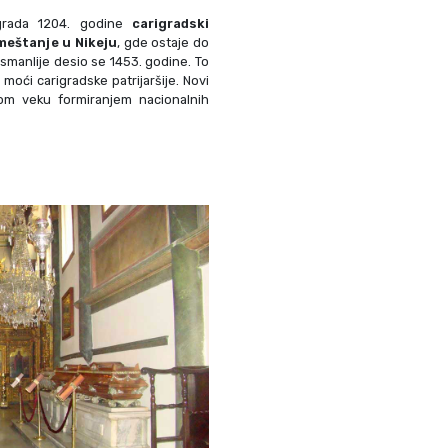
igrada 1204. godine
carigradski
zmeštanje u Nikeju
, gde ostaje do
smanlije desio se 1453. godine. To
moći carigradske patrijaršije. Novi
om veku formiranjem nacionalnih