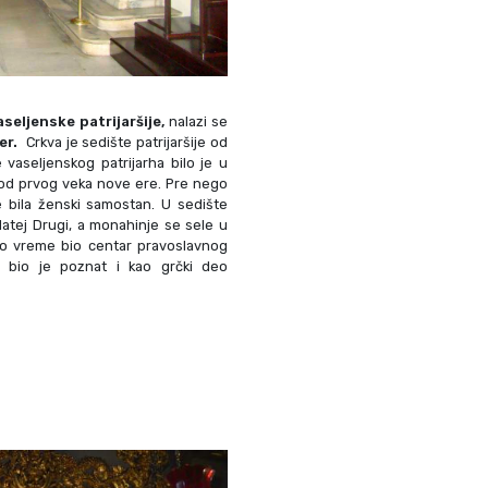
seljenske patrijaršije,
nalazi se
er.
Crkva je sedište patrijaršije od
vaseljenskog patrijarha bilo je u
i od prvog veka nove ere. Pre nego
je bila ženski samostan. U sedište
 Matej Drugi, a monahinje se sele u
o vreme bio centar pravoslavnog
 bio je poznat i kao grčki deo