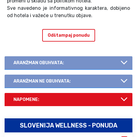
promeni u skladu sa politikom hotela.
Sve navedeno je informativnog karaktera, dobijeno
od hotela i važeće u trenutku objave.
Odštampaj ponudu
ARANŽMAN OBUHVATA:
ARANŽMAN NE OBUHVATA:
NAPOMENE:
SLOVENIJA WELLNESS - PONUDA