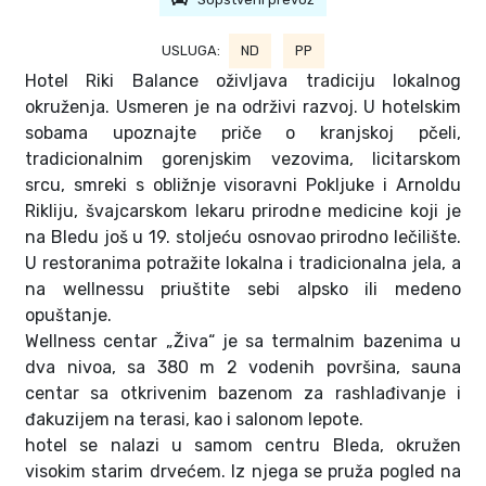
USLUGA:
ND
PP
Hotel Riki Balance oživljava tradiciju lokalnog
okruženja. Usmeren je na održivi razvoj. U hotelskim
sobama upoznajte priče o kranjskoj pčeli,
tradicionalnim gorenjskim vezovima, licitarskom
srcu, smreki s obližnje visoravni Pokljuke i Arnoldu
Rikliju, švajcarskom lekaru prirodne medicine koji je
na Bledu još u 19. stoljeću osnovao prirodno lečilište.
U restoranima potražite lokalna i tradicionalna jela, a
na wellnessu priuštite sebi alpsko ili medeno
opuštanje.
Wellness centar „Živa“ je sa termalnim bazenima u
dva nivoa, sa 380 m 2 vodenih površina, sauna
centar sa otkrivenim bazenom za rashlađivanje i
đakuzijem na terasi, kao i salonom lepote.
hotel se nalazi u samom centru Bleda, okružen
visokim starim drvećem. Iz njega se pruža pogled na