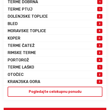
TERME DOBRNA
1
TERME PTUJ
1
DOLENJSKE TOPLICE
2
BLED
3
MORAVSKE TOPLICE
4
KOPER
0
TERME ČATEŽ
3
RIMSKE TERME
2
PORTOROŽ
4
TERME LAŠKO
1
OTOČEC
2
KRANJSKA GORA
3
Pogledajte celokupnu ponudu