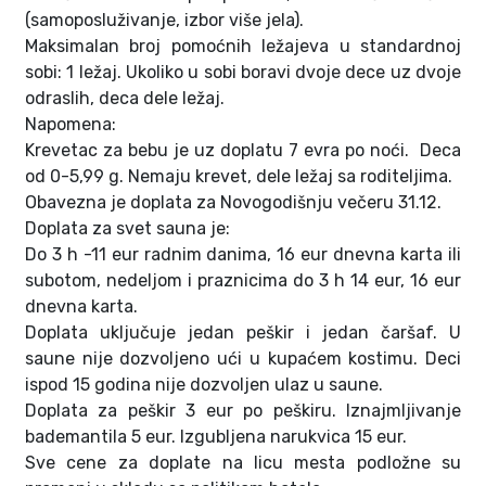
(samoposluživanje, izbor više jela).
Maksimalan broj pomoćnih ležajeva u standardnoj
sobi: 1 ležaj. Ukoliko u sobi boravi dvoje dece uz dvoje
odraslih, deca dele ležaj.
Napomena:
Krevetac za bebu je uz doplatu 7 evra po noći. Deca
od 0-5,99 g. Nemaju krevet, dele ležaj sa roditeljima.
Obavezna je doplata za Novogodišnju večeru 31.12.
Doplata za svet sauna je:
Do 3 h -11 eur radnim danima, 16 eur dnevna karta ili
subotom, nedeljom i praznicima do 3 h 14 eur, 16 eur
dnevna karta.
Doplata uključuje jedan peškir i jedan čaršaf. U
saune nije dozvoljeno ući u kupaćem kostimu. Deci
ispod 15 godina nije dozvoljen ulaz u saune.
Doplata za peškir 3 eur po peškiru. Iznajmljivanje
bademantila 5 eur. Izgubljena narukvica 15 eur.
Sve cene za doplate na licu mesta podložne su