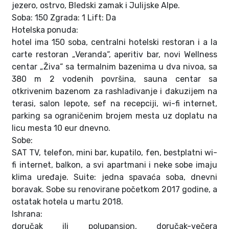
jezero, ostrvo, Bledski zamak i Julijske Alpe.
Soba: 150 Zgrada: 1 Lift: Da
Hotelska ponuda:
hotel ima 150 soba, centralni hotelski restoran i a la
carte restoran „Veranda“, aperitiv bar, novi Wellness
centar „Živa“ sa termalnim bazenima u dva nivoa, sa
380 m 2 vodenih površina, sauna centar sa
otkrivenim bazenom za rashlađivanje i đakuzijem na
terasi, salon lepote, sef na recepciji, wi-fi internet,
parking sa ograničenim brojem mesta uz doplatu na
licu mesta 10 eur dnevno.
Sobe:
SAT TV, telefon, mini bar, kupatilo, fen, bestplatni wi-
fi internet, balkon, a svi apartmani i neke sobe imaju
klima uređaje. Suite: jedna spavaća soba, dnevni
boravak. Sobe su renovirane početkom 2017 godine, a
ostatak hotela u martu 2018.
Ishrana:
doručak ili polupansion, doručak-večera