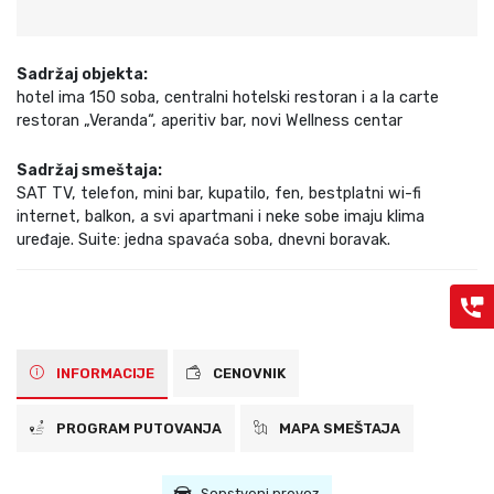
Sadržaj objekta:
hotel ima 150 soba, centralni hotelski restoran i a la carte
restoran „Veranda“, aperitiv bar, novi Wellness centar
Sadržaj smeštaja:
SAT TV, telefon, mini bar, kupatilo, fen, bestplatni wi-fi
internet, balkon, a svi apartmani i neke sobe imaju klima
uređaje. Suite: jedna spavaća soba, dnevni boravak.
INFORMACIJE
CENOVNIK
PROGRAM PUTOVANJA
MAPA SMEŠTAJA
Sopstveni prevoz