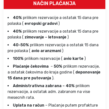
NAČIN PLAĆANJA
40%
prilikom rezervacije a ostatak 15 dana pre
polaska (
evropski gradovi
)
40%
prilikom rezervacije a ostatak 15 dana pre
polaska (
zimovanje – letovanje
)
40-50%
prilikom rezervacije a ostatak 15 dana
pre polaska (
avio aranzmani
)
100%
prilikom rezervacije (
avio karte
)
Plaćanje čekovima
–
50%
prilikom rezervacije,
a ostatak čekovima do kraja godine (
deponovanje
15 dana pre putovanja
).
Administrativna zabrana – 40%
prilikom
rezervacije, a ostatak adm. zabranom na vise
mesecnih rata.
Uplata na račun
– Plaćanje putem profakture