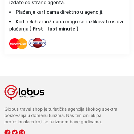
izdate od strane agenta.
Plaćanje karticama direktno u agenciji.
Kod nekih aranžmana mogu se razlikovati uslovi
plaćanja (
first – last minute
)
Globus travel shop je turistička agencija širokog spektra
poslovanja u domenu turizma. Naš tim čini ekipa
profesionalaca koji se turizmom bave godinama.