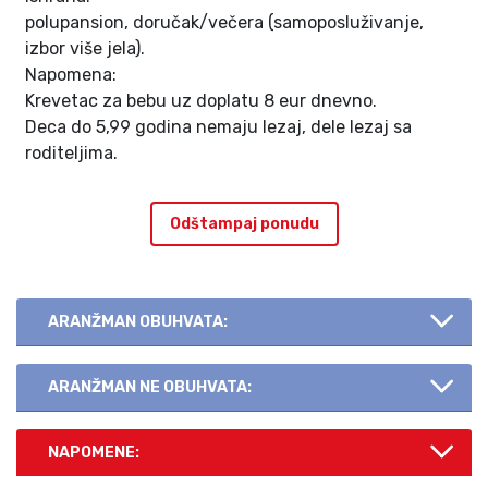
polupansion, doručak/večera (samoposluživanje,
izbor više jela).
Napomena:
Krevetac za bebu uz doplatu 8 eur dnevno.
Deca do 5,99 godina nemaju lezaj, dele lezaj sa
roditeljima.
Odštampaj ponudu
ARANŽMAN OBUHVATA:
ARANŽMAN NE OBUHVATA:
NAPOMENE: