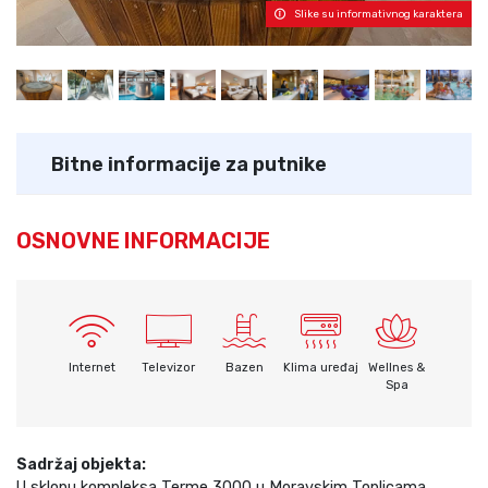
Slike su informativnog karaktera
Bitne informacije za putnike
OSNOVNE INFORMACIJE
Internet
Televizor
Bazen
Klima uređaj
Wellnes &
Spa
Sadržaj objekta:
U sklopu kompleksa Terme 3000 u Moravskim Toplicama,