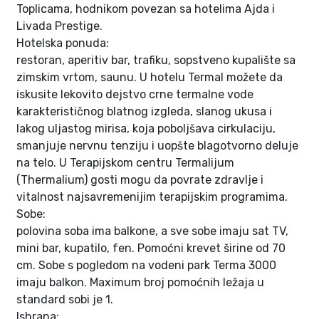
Toplicama, hodnikom povezan sa hotelima Ajda i
Livada Prestige.
Hotelska ponuda:
restoran, aperitiv bar, trafiku, sopstveno kupalište sa
zimskim vrtom, saunu. U hotelu Termal možete da
iskusite lekovito dejstvo crne termalne vode
karakterističnog blatnog izgleda, slanog ukusa i
lakog uljastog mirisa, koja poboljšava cirkulaciju,
smanjuje nervnu tenziju i uopšte blagotvorno deluje
na telo. U Terapijskom centru Termalijum
(Thermalium) gosti mogu da povrate zdravlje i
vitalnost najsavremenijim terapijskim programima.
Sobe:
polovina soba ima balkone, a sve sobe imaju sat TV,
mini bar, kupatilo, fen. Pomoćni krevet širine od 70
cm. Sobe s pogledom na vodeni park Terma 3000
imaju balkon. Maximum broj pomoćnih ležaja u
standard sobi je 1.
Ishrana: