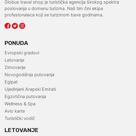
Globus travel shop je turistička agencija širokog spektra
poslovanja u domenu turizma. Naš tim čini ekipa
profesionalaca koji se turizmom bave godinama.
PONUDA
Evropski gradovi
Letovanje
Zimovanje
Novogodišnja putovanja
Egipat
Ujedinjeni Arapski Emirati
Egzotična putovanja
Wellness & Spa
Avio karte
Turistički vodič
LETOVANJE