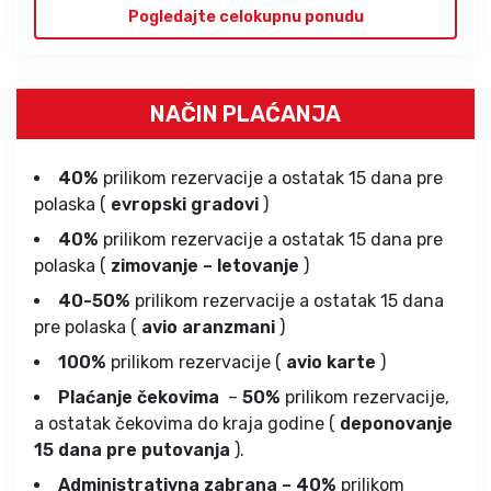
Pogledajte celokupnu ponudu
NAČIN PLAĆANJA
40%
prilikom rezervacije a ostatak 15 dana pre
polaska (
evropski gradovi
)
40%
prilikom rezervacije a ostatak 15 dana pre
polaska (
zimovanje – letovanje
)
40-50%
prilikom rezervacije a ostatak 15 dana
pre polaska (
avio aranzmani
)
100%
prilikom rezervacije (
avio karte
)
Plaćanje čekovima
–
50%
prilikom rezervacije,
a ostatak čekovima do kraja godine (
deponovanje
15 dana pre putovanja
).
Administrativna zabrana – 40%
prilikom