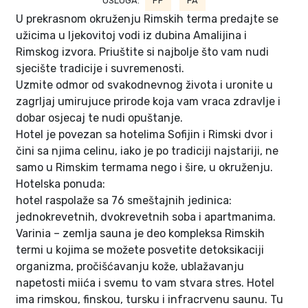
USLUGA:
PP
PA
U prekrasnom okruženju Rimskih terma predajte se
užicima u ljekovitoj vodi iz dubina Amalijina i
Rimskog izvora. Priuštite si najbolje što vam nudi
sjecište tradicije i suvremenosti.
Uzmite odmor od svakodnevnog života i uronite u
zagrljaj umirujuce prirode koja vam vraca zdravlje i
dobar osjecaj te nudi opuštanje.
Hotel je povezan sa hotelima Sofijin i Rimski dvor i
čini sa njima celinu, iako je po tradiciji najstariji, ne
samo u Rimskim termama nego i šire, u okruženju.
Hotelska ponuda:
hotel raspolaže sa 76 smeštajnih jedinica:
jednokrevetnih, dvokrevetnih soba i apartmanima.
Varinia – zemlja sauna je deo kompleksa Rimskih
termi u kojima se možete posvetite detoksikaciji
organizma, pročišćavanju kože, ublažavanju
napetosti miića i svemu to vam stvara stres. Hotel
ima rimskou, finskou, tursku i infracrvenu saunu. Tu