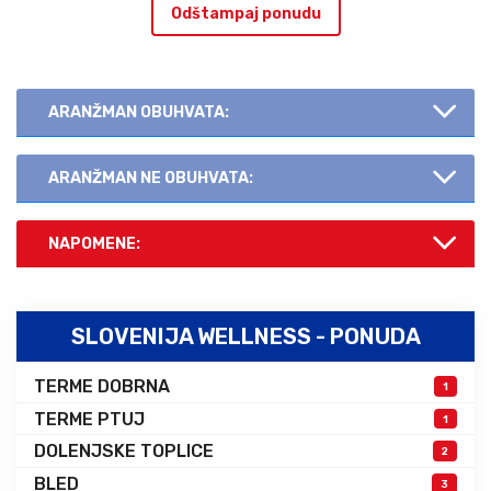
Odštampaj ponudu
ARANŽMAN OBUHVATA:
ARANŽMAN NE OBUHVATA:
NAPOMENE:
SLOVENIJA WELLNESS - PONUDA
TERME DOBRNA
1
TERME PTUJ
1
DOLENJSKE TOPLICE
2
BLED
3