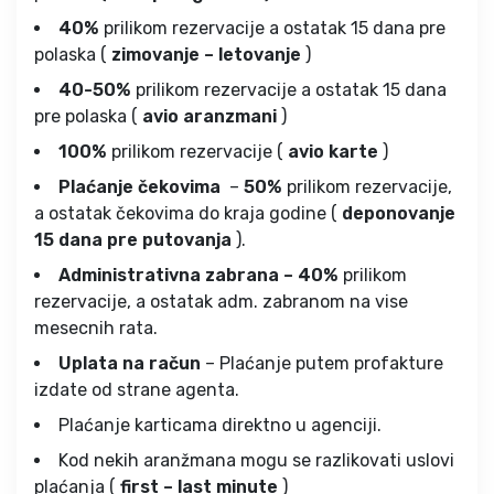
40%
prilikom rezervacije a ostatak 15 dana pre
polaska (
zimovanje – letovanje
)
40-50%
prilikom rezervacije a ostatak 15 dana
pre polaska (
avio aranzmani
)
100%
prilikom rezervacije (
avio karte
)
Plaćanje čekovima
–
50%
prilikom rezervacije,
a ostatak čekovima do kraja godine (
deponovanje
15 dana pre putovanja
).
Administrativna zabrana – 40%
prilikom
rezervacije, a ostatak adm. zabranom na vise
mesecnih rata.
Uplata na račun
– Plaćanje putem profakture
izdate od strane agenta.
Plaćanje karticama direktno u agenciji.
Kod nekih aranžmana mogu se razlikovati uslovi
plaćanja (
first – last minute
)