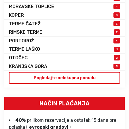
MORAVSKE TOPLICE
4
KOPER
0
TERME ČATEŽ
3
RIMSKE TERME
2
PORTOROŽ
4
TERME LAŠKO
1
OTOČEC
2
KRANJSKA GORA
3
Pogledajte celokupnu ponudu
NAČIN PLAĆANJA
40%
prilikom rezervacije a ostatak 15 dana pre
polaska (
evropski gradovi
)