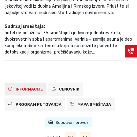
ljekovitoj vodi iz dubina Amalijina i Rimskog izvora. Priuštite si
najbolje što vam nudi sjecište tradicije i suvremenosti.
Sadržaj smeštaja:
hotel raspolaže sa 76 smeštajnih jedinica: jednokrevetnih,
dvokrevetnih soba i apartmanima. Varinia - zemlja sauna je deo
kompleksa Rimskih termi u kojima se možete posvetite
detoksikaciji organizma, pročišćavanju kože...
INFORMACIJE
CENOVNIK
PROGRAM PUTOVANJA
MAPA SMEŠTAJA
Sopstveni prevoz