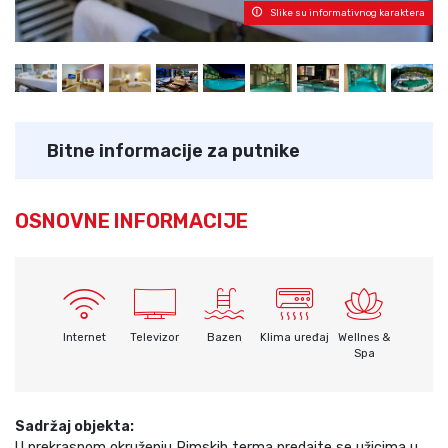
Slike su informativnog karaktera
Bitne informacije za putnike
OSNOVNE INFORMACIJE
Internet
Televizor
Bazen
Klima uređaj
Wellnes &
Spa
Sadržaj objekta:
U prekrasnom okruženju Rimskih terma predajte se užicima u