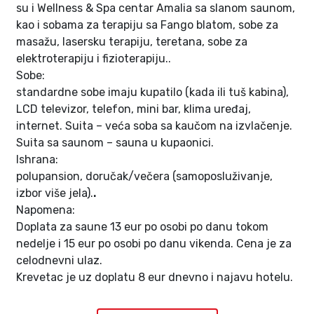
su i Wellness & Spa centar Amalia sa slanom saunom,
kao i sobama za terapiju sa Fango blatom, sobe za
masažu, lasersku terapiju, teretana, sobe za
elektroterapiju i fizioterapiju..
Sobe:
standardne sobe imaju kupatilo (kada ili tuš kabina),
LCD televizor, telefon, mini bar, klima uređaj,
internet. Suita – veća soba sa kaučom na izvlačenje.
Suita sa saunom – sauna u kupaonici.
Ishrana:
polupansion, doručak/večera (samoposluživanje,
izbor više jela).
.
Napomena:
Doplata za saune 13 eur po osobi po danu tokom
nedelje i 15 eur po osobi po danu vikenda. Cena je za
celodnevni ulaz.
Krevetac je uz doplatu 8 eur dnevno i najavu hotelu.