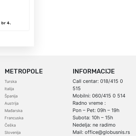
Broj noće
Prevoz:
U PRIPREMI
Usluga:
Program:
br 4.
METROPOLE
INFORMACIJE
Call centar:
018/415 0
Turska
515
Italija
Mobilni:
060/415 0 514
Španija
Radno vreme :
Austrija
Pon – Pet: 09h – 19h
Mađarska
Subota: 10h – 15h
Francuska
Nedelja: ne radimo
Češka
Mail:
office@globusnis.rs
Slovenija