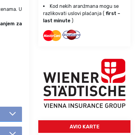
Kod nekih aranžmana mogu se
 cenama. U
razlikovati uslovi plaćanja (
first –
last minute
)
vanjem za
AVIO KARTE