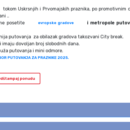
tokom Uskrsnjih i Prvomajskih praznika, po promotivnim
ni ..
ime posetite
i metropole puto
evropske gradove
nija putovanja za obilazak gradova takozvani City break.
i imaju dovoljan broj slobodnih dana.
duža putovanja i mini odmore.
BOR PUTOVANJA ZA PRAZNIKE 2025.
dštampaj ponudu