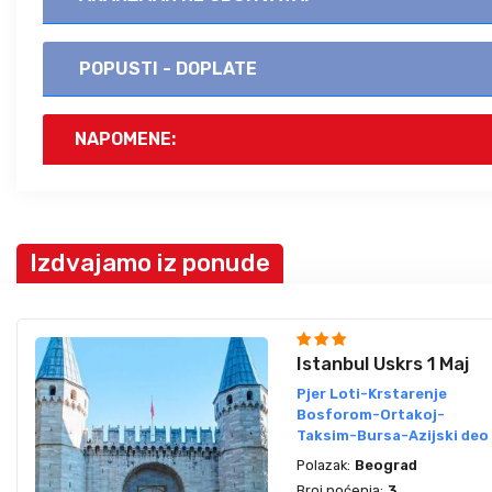
POPUSTI - DOPLATE
NAPOMENE:
Izdvajamo iz ponude
Istanbul Uskrs 1 Maj
Pjer Loti-Krstarenje
Bosforom-Ortakoj-
Taksim-Bursa-Azijski deo
Polazak:
Beograd
Broj noćenja:
3