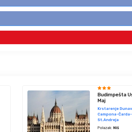
Budimpešta Us
Maj
Krstarenje Duna
Campona-Čarda
St.Andreja
Polazak:
Niš