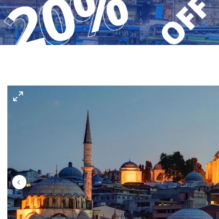
Gerakini
Toroni
Ohrid
Istra – Pula
Psakoudia
Vourvourou
Umag
Metamorfozis
Sarti
Nikiti
Kalamitsi
Neos Marmaras
Salonikiou