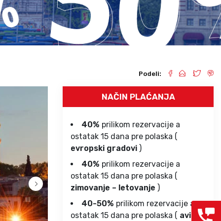
Grcka hoteli – preporuka
Evia
Olimpska regija
Alexandroupolis
Kasandra
Jonska obala
Sitonija
Kefalonija
Atos
Lefkada
Podeli:
Tasos
Skijatos
NAČIN PLAĆANJA
40%
prilikom rezervacije a
ostatak 15 dana pre polaska (
evropski gradovi
)
40%
prilikom rezervacije a
ostatak 15 dana pre polaska (
zimovanje – letovanje
)
40-50%
prilikom rezervacije a
ostatak 15 dana pre polaska (
avio