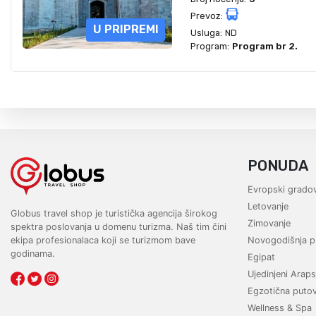
Prevoz:
U PRIPREMI
Usluga:
ND
Program:
Program br 2.
PONUDA
Evropski gradov
Letovanje
Globus travel shop je turistička agencija širokog
Zimovanje
spektra poslovanja u domenu turizma. Naš tim čini
ekipa profesionalaca koji se turizmom bave
Novogodišnja p
godinama.
Egipat
Ujedinjeni Araps
Egzotična puto
Wellness & Spa