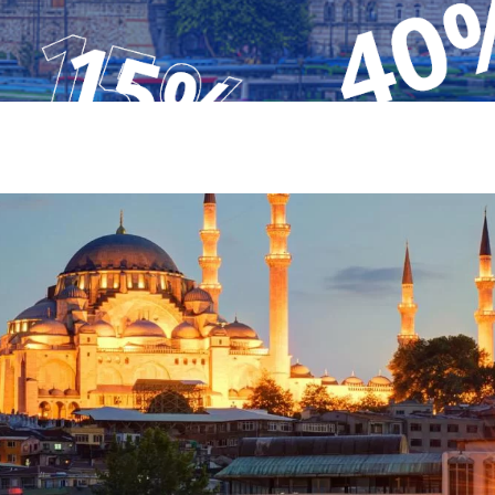
Krf
Kefalonija
Tasos
Santorini
Evia
Mikonos
Lefkada
Rodos
Skijatos
Kipar
Pilion
Krit
Amuljani