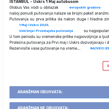
ISTANBUL – Uskrs 1 Maj autobusom
Globus Vas vodi u obilazak
evropskih gradova
našoj ponudi putovanja nalaze se brojni paket aranžma
Putovanja su prva prilika da nakon duge i hladne z
1 Maj i Uskrs 2025.
su najpopular
Uskršnja i Prvomajska putovanja
U tom periodu su vremenske prilike najpovoljnije a ljud
Prolećna putovanja za Prvi maj i Uskrs dozvoljavaju i 
Rezervisite vase putovanje na vreme….
NAJVECI IZ
O
ARANŽMAN OBUHVATA:
ARANŽMAN NE OBUHVATA: