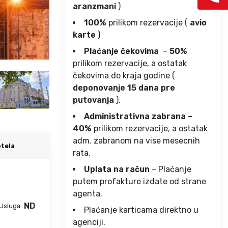
aranzmani
)
100%
prilikom rezervacije (
avio
karte
)
Plaćanje čekovima
–
50%
prilikom rezervacije, a ostatak
čekovima do kraja godine (
deponovanje 15 dana pre
putovanja
).
Administrativna zabrana –
40%
prilikom rezervacije, a ostatak
adm. zabranom na vise mesecnih
tela
rata.
Uplata na račun
– Plaćanje
putem profakture izdate od strane
agenta.
ND
Usluga:
Plaćanje karticama direktno u
agenciji.