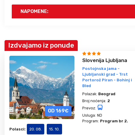
NAPOMENE:
Izdvajamo iz ponude
Slovenija Ljubljana
Postojnska jama -
Ljubljanski grad - Trst
Portorož Piran - Bohinj i
Bled
Polazak:
Beograd
Broj noćenja:
2
Prevoz:
OD 169€
Usluga:
ND
Program:
Program br 2.
Polasci:
20. 08.
15. 10.