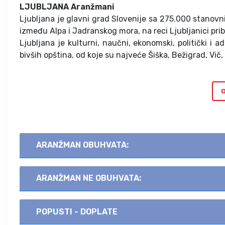
LJUBLJANA Aranžmani
Ljubljana je glavni grad Slovenije sa 275.000 stanovni
između Alpa i Jadranskog mora, na reci Ljubljanici pri
Ljubljana je kulturni, naučni, ekonomski, politički i 
bivših opština, od koje su najveće Šiška, Bežigrad, Vič,
O
ARANŽMAN OBUHVATA:
ARANŽMAN NE OBUHVATA:
POPUSTI - DOPLATE