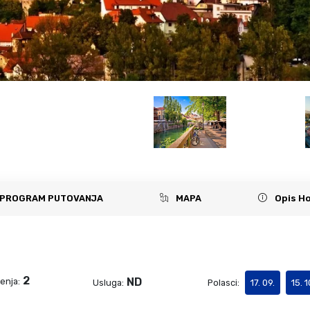
PROGRAM PUTOVANJA
MAPA
Opis Ho
2
ND
enja:
Usluga:
Polasci:
17. 09.
15. 1