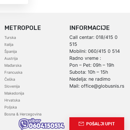
METROPOLE
INFORMACIJE
Call centar:
018/415 0
Turska
515
Italija
Mobilni:
060/415 0 514
Španija
Radno vreme :
Austrija
Pon – Pet: 09h – 19h
Mađarska
Subota: 10h – 15h
Francuska
Nedelja: ne radimo
Češka
Mail:
office@globusnis.rs
Slovenija
Makedonija
Hrvatska
Poljska
Bosna & Hercegovina