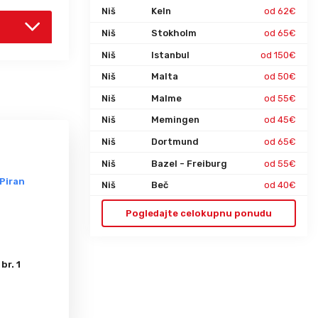
Niš
Keln
od 62€
Niš
Stokholm
od 65€
Niš
Istanbul
od 150€
Niš
Malta
od 50€
Niš
Malme
od 55€
Niš
Memingen
od 45€
Niš
Dortmund
od 65€
Niš
Bazel - Freiburg
od 55€
 Piran
Niš
Beč
od 40€
Pogledajte celokupnu ponudu
br. 1