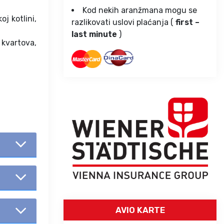
Kod nekih aranžmana mogu se
j kotlini,
razlikovati uslovi plaćanja (
first –
last minute
)
 kvartova,
AVIO KARTE