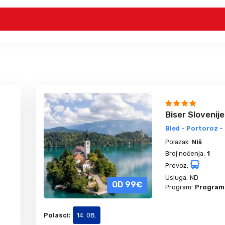
Biser Slovenije
Bled - Portoroz -
Polazak:
Niš
Broj noćenja:
1
Prevoz:
Usluga:
ND
OD 99€
Program:
Program 
Polasci:
14. 08.