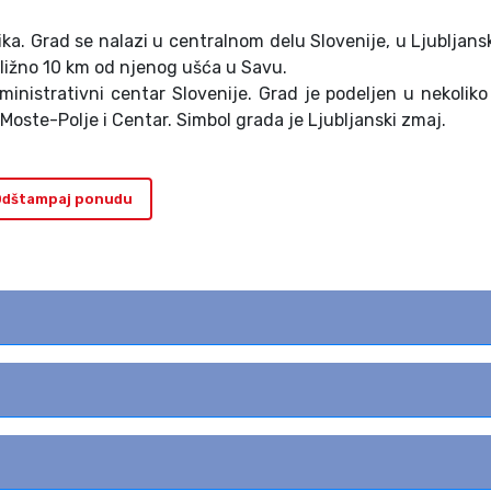
ka. Grad se nalazi u centralnom delu Slovenije, u Ljubljansko
bližno 10 km od njenog ušća u Savu.
administrativni centar Slovenije. Grad je podeljen u nekoliko
 Moste-Polje i Centar. Simbol grada je Ljubljanski zmaj.
dštampaj ponudu