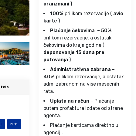
aranzmani
)
100%
prilikom rezervacije (
avio
karte
)
Plaćanje čekovima
–
50%
prilikom rezervacije, a ostatak
čekovima do kraja godine (
deponovanje 15 dana pre
putovanja
).
Administrativna zabrana –
40%
prilikom rezervacije, a ostatak
adm. zabranom na vise mesecnih
tela
rata.
Uplata na račun
– Plaćanje
putem profakture izdate od strane
agenta.
0.
11. 11.
Plaćanje karticama direktno u
agenciji.