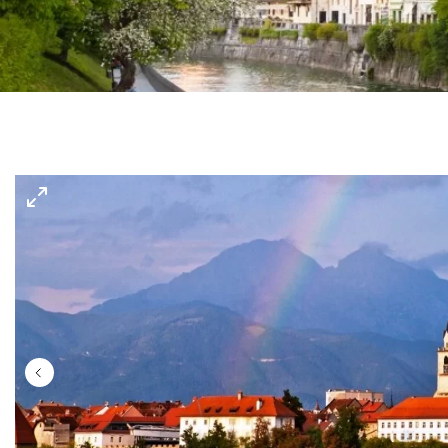
Gerakini
Toroni
Ohrid
Istra – Pula
Psakoudia
Vourvourou
Umag
Metamorfozis
Sarti
Nikiti
Kalamitsi
Neos Marmaras
Salonikiou