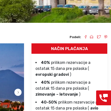
Grcka hoteli – preporuka
Evia
Olimpska regija
Alexandroupolis
Kasandra
Jonska obala
Sitonija
Kefalonija
Atos
Lefkada
Podeli:
Tasos
Skijatos
NAČIN PLAĆANJA
40%
prilikom rezervacije a
ostatak 15 dana pre polaska (
evropski gradovi
)
40%
prilikom rezervacije a
ostatak 15 dana pre polaska (
zimovanje – letovanje
)
40-50%
prilikom rezervacije a
ostatak 15 dana pre polaska (
avio