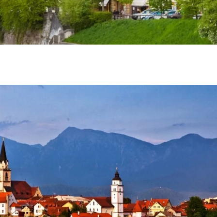
Krf
Kefalonija
Tasos
Santorini
Evia
Mikonos
Lefkada
Rodos
Skijatos
Kipar
Pilion
Krit
Amuljani