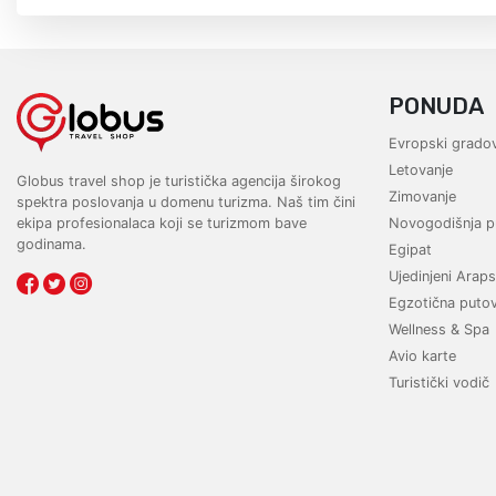
PONUDA
Evropski gradov
Letovanje
Globus travel shop je turistička agencija širokog
Zimovanje
spektra poslovanja u domenu turizma. Naš tim čini
ekipa profesionalaca koji se turizmom bave
Novogodišnja p
godinama.
Egipat
Ujedinjeni Araps
Egzotična puto
Wellness & Spa
Avio karte
Turistički vodič