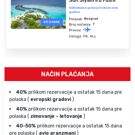
Sun Siyam Iru Fushi
Individulani polasci tokom cele
godine
Polazak:
Beograd
OD 2.580€
Broj noćenja:
7
Prevoz:
Usluga:
PA
ALL
NAČIN PLAĆANJA
40%
prilikom rezervacije a ostatak 15 dana pre
polaska (
evropski gradovi
)
40%
prilikom rezervacije a ostatak 15 dana pre
polaska (
zimovanje – letovanje
)
40-50%
prilikom rezervacije a ostatak 15 dana
pre polaska (
avio aranzmani
)