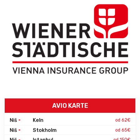
AVIO KARTE
Niš
Keln
od 62€
Niš
Stokholm
od 65€
Niš
Istanbul
od 150€