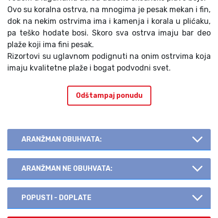
Ovo su koralna ostrva, na mnogima je pesak mekan i fin,
dok na nekim ostrvima ima i kamenja i korala u plićaku,
pa teško hodate bosi. Skoro sva ostrva imaju bar deo
plaže koji ima fini pesak.
Rizortovi su uglavnom podignuti na onim ostrvima koja
imaju kvalitetne plaže i bogat podvodni svet.
Odštampaj ponudu
ARANŽMAN OBUHVATA:
ARANŽMAN NE OBUHVATA:
POPUSTI - DOPLATE