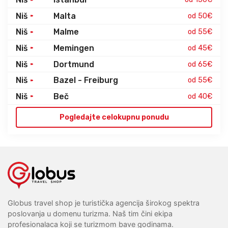
Niš
Malta
od 50€
Niš
Malme
od 55€
Niš
Memingen
od 45€
Niš
Dortmund
od 65€
Niš
Bazel - Freiburg
od 55€
Niš
Beč
od 40€
Pogledajte celokupnu ponudu
Globus travel shop je turistička agencija širokog spektra
poslovanja u domenu turizma. Naš tim čini ekipa
profesionalaca koji se turizmom bave godinama.