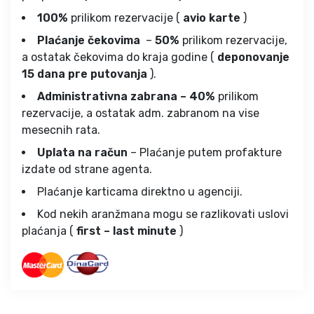
100%
prilikom rezervacije (
avio karte
)
Plaćanje čekovima
–
50%
prilikom rezervacije,
a ostatak čekovima do kraja godine (
deponovanje
15 dana pre putovanja
).
Administrativna zabrana – 40%
prilikom
rezervacije, a ostatak adm. zabranom na vise
mesecnih rata.
Uplata na račun
– Plaćanje putem profakture
izdate od strane agenta.
Plaćanje karticama direktno u agenciji.
Kod nekih aranžmana mogu se razlikovati uslovi
plaćanja (
first – last minute
)