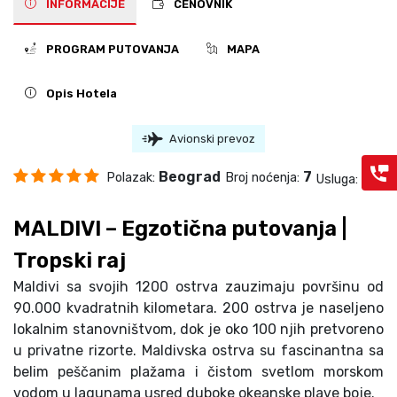
INFORMACIJE
CENOVNIK
PROGRAM PUTOVANJA
MAPA
Opis Hotela
Avionski prevoz
Beograd
7
Polazak:
Broj noćenja:
PA
Usluga:
MALDIVI – Egzotična putovanja |
Tropski raj
Maldivi sa svojih 1200 ostrva zauzimaju površinu od
90.000 kvadratnih kilometara. 200 ostrva je naseljeno
lokalnim stanovništvom, dok je oko 100 njih pretvoreno
u privatne rizorte. Maldivska ostrva su fascinantna sa
belim peščanim plažama i čistom svetlom morskom
vodom u lagunama usred duboke okeanske plave boje.