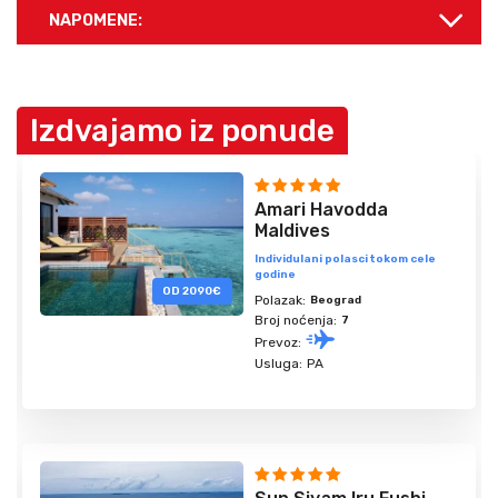
NAPOMENE:
Izdvajamo iz ponude
Amari Havodda
Maldives
Individulani polasci tokom cele
godine
OD 2090€
Polazak:
Beograd
Broj noćenja:
7
Prevoz:
Usluga:
PA