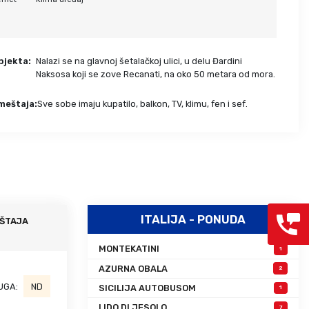
Grcka hoteli – preporuka
Evia
Olimpska regija
Alexandroupolis
Kasandra
Jonska obala
bjekta:
Nalazi se na glavnoj šetalačkoj ulici, u delu Đardini
Sitonija
Kefalonija
Naksosa koji se zove Recanati, na oko 50 metara od mora.
Atos
Lefkada
meštaja:
Sve sobe imaju kupatilo, balkon, TV, klimu, fen i sef.
Tasos
Skijatos
ITALIJA - PONUDA
ŠTAJA
MONTEKATINI
1
AZURNA OBALA
2
UGA:
ND
SICILIJA AUTOBUSOM
1
LIDO DI JESOLO
7