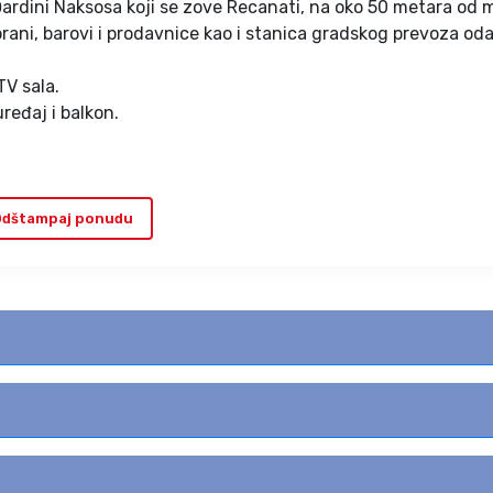
 Đardini Naksosa koji se zove Recanati, na oko 50 metara od 
rani, barovi i prodavnice kao i stanica gradskog prevoza oda
TV sala.
ređaj i balkon.
dštampaj ponudu