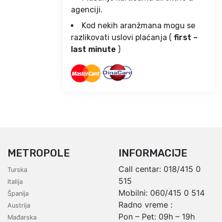
agenciji.
Kod nekih aranžmana mogu se
razlikovati uslovi plaćanja (
first –
last minute
)
METROPOLE
INFORMACIJE
Call centar:
018/415 0
Turska
515
Italija
Mobilni:
060/415 0 514
Španija
Radno vreme :
Austrija
Pon – Pet: 09h – 19h
Mađarska