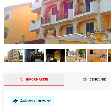
Gerakini
Toroni
Ohrid
Istra – Pula
Psakoudia
Vourvourou
Umag
Metamorfozis
Sarti
Nikiti
Kalamitsi
Neos Marmaras
Salonikiou
INFORMACIJE
CENOVNIK
Avionski prevoz