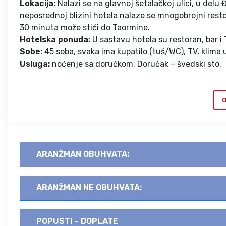
Lokacija:
Nalazi se na glavnoj šetalačkoj ulici, u delu
neposrednoj blizini hotela nalaze se mnogobrojni resto
30 minuta može stići do Taormine.
Hotelska ponuda:
U sastavu hotela su restoran, bar i 
Sobe:
45 soba, svaka ima kupatilo (tuš/WC), TV, klima u
Usluga:
noćenje sa doručkom. Doručak – švedski sto.
O
ARANŽMAN OBUHVATA:
ARANŽMAN NE OBUHVATA:
POPUSTI - DOPLATE