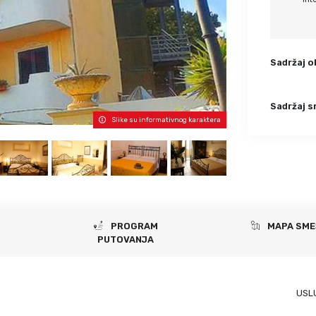
Krf
Kefalonija
Tasos
Santorini
Evia
Mikonos
Sadržaj o
Lefkada
Rodos
Skijatos
Kipar
Sadržaj s
Pilion
Krit
Slike su informativnog karaktera
Amuljani
PROGRAM
MAPA SME
PUTOVANJA
USL