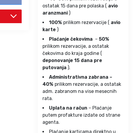
ostatak 15 dana pre polaska (
avio
aranzmani
)
100%
prilikom rezervacije (
avio
karte
)
Plaćanje čekovima
–
50%
prilikom rezervacije, a ostatak
čekovima do kraja godine (
deponovanje 15 dana pre
putovanja
).
Administrativna zabrana –
40%
prilikom rezervacije, a ostatak
adm. zabranom na vise mesecnih
rata.
Uplata na račun
– Plaćanje
putem profakture izdate od strane
agenta.
Plaćanje karticama direktno u