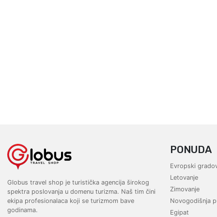
PONUDA
Evropski gradov
Letovanje
Globus travel shop je turistička agencija širokog
Zimovanje
spektra poslovanja u domenu turizma. Naš tim čini
ekipa profesionalaca koji se turizmom bave
Novogodišnja p
godinama.
Egipat