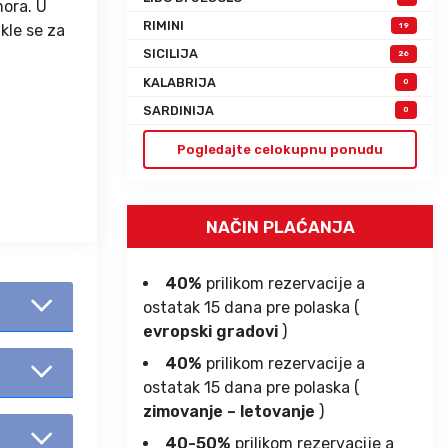
mora. U
RIMINI
kle se za
19
SICILIJA
26
KALABRIJA
0
SARDINIJA
0
Pogledajte celokupnu ponudu
NAČIN PLAĆANJA
40%
prilikom rezervacije a
ostatak 15 dana pre polaska (
evropski gradovi
)
40%
prilikom rezervacije a
ostatak 15 dana pre polaska (
zimovanje – letovanje
)
40-50%
prilikom rezervacije a