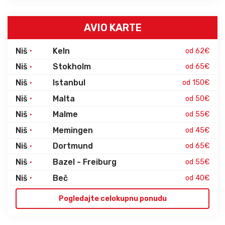
AVIO KARTE
Niš
Keln
od 62€
Niš
Stokholm
od 65€
Niš
Istanbul
od 150€
Niš
Malta
od 50€
Niš
Malme
od 55€
Niš
Memingen
od 45€
Niš
Dortmund
od 65€
Niš
Bazel - Freiburg
od 55€
Niš
Beč
od 40€
Pogledajte celokupnu ponudu