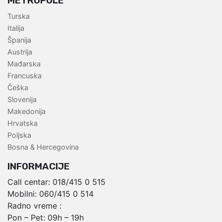
METROPOLE
Turska
Italija
Španija
Austrija
Mađarska
Francuska
Češka
Slovenija
Makedonija
Hrvatska
Poljska
Bosna & Hercegovina
INFORMACIJE
Call centar:
018/415 0 515
Mobilni:
060/415 0 514
Radno vreme :
Pon – Pet: 09h – 19h