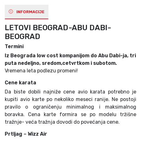
INFORMACIJE
LETOVI BEOGRAD-ABU DABI-
BEOGRAD
Termini
Iz Beograda low cost kompanijom do Abu Dabi-ja, tri
puta nedeljno, sredom,cetvrtkom i subotom.
Vremena leta podlezu promeni!
Cene karata
Da biste dobili najniže cene avio karata potrebno je
kupiti avio karte po nekoliko meseci ranije. Ne postoji
pravilo o ograničenju minimalnog i maksimalnog
boravka. Cena karte formira se po modelu tržišne
tražnje- veća tražnja dovodi do povećanja cene.
Prtljag – Wizz Air