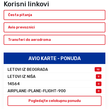
Korisni linkovi
Česta pitanja
Avio prevoznici
Transferi do aerodroma
AVIO KARTE - PONUDA
LETOVI IZ BEOGRADA
10
LETOVI IZ NIŠA
9
14564
0
AIRPLANE-PLANE-FLIGHT-900
0
Pogledajte celokupnu ponudu