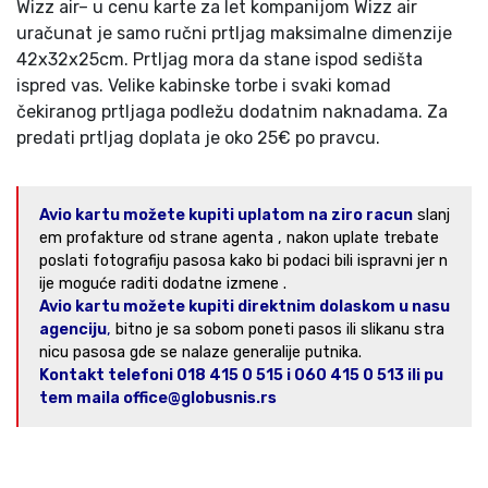
Wizz air– u cenu karte za let kompanijom Wizz air
uračunat je samo ručni prtljag maksimalne dimenzije
42x32x25cm. Prtljag mora da stane ispod sedišta
ispred vas. Velike kabinske torbe i svaki komad
čekiranog prtljaga podležu dodatnim naknadama. Za
predati prtljag doplata je oko 25€ po pravcu.
Avio kartu možete kupiti uplatom na ziro racun
slanj
em profakture od strane agenta , nakon uplate trebate
poslati fotografiju pasosa kako bi podaci bili ispravni jer n
ije moguće raditi dodatne izmene .
Avio kartu možete kupiti direktnim dolaskom u nasu
agenciju
,
bitno je sa sobom poneti pasos ili slikanu stra
nicu pasosa gde se nalaze generalije putnika.
Kontakt telefoni 018 415 0 515 i 060 415 0 513 ili pu
tem maila office@globusnis.rs