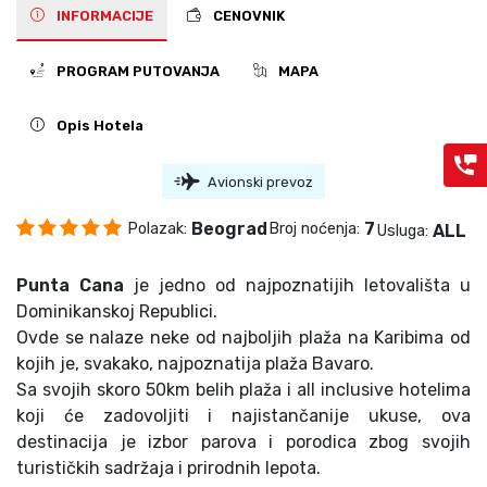
INFORMACIJE
CENOVNIK
PROGRAM PUTOVANJA
MAPA
Opis Hotela
Avionski prevoz
Beograd
7
Polazak:
Broj noćenja:
ALL
Usluga:
Punta Cana
je jedno od najpoznatijih letovališta u
Dominikanskoj Republici.
Ovde se nalaze neke od najboljih plaža na Karibima od
kojih je, svakako, najpoznatija plaža Bavaro.
Sa svojih skoro 50km belih plaža i all inclusive hotelima
koji će zadovoljiti i najistančanije ukuse, ova
destinacija je izbor parova i porodica zbog svojih
turističkih sadržaja i prirodnih lepota.