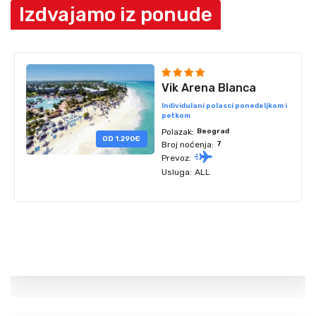
Izdvajamo iz ponude
‹
›
Vik Arena Blanca
Individulani polasci ponedeljkom i
petkom
Polazak:
Beograd
OD 1.290€
Broj noćenja:
7
Prevoz:
Usluga:
ALL