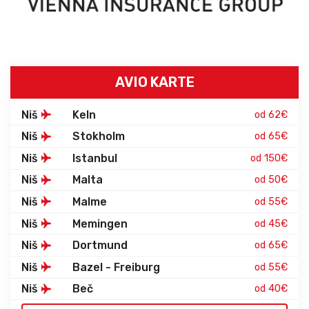
AVIO KARTE
Niš
Keln
od 62€
Niš
Stokholm
od 65€
Niš
Istanbul
od 150€
Niš
Malta
od 50€
Niš
Malme
od 55€
Niš
Memingen
od 45€
Niš
Dortmund
od 65€
Niš
Bazel - Freiburg
od 55€
Niš
Beč
od 40€