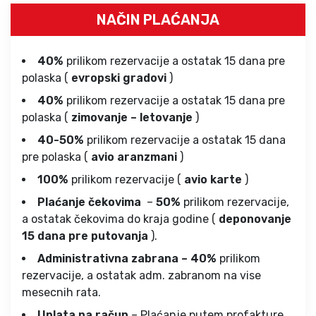
NAČIN PLAĆANJA
40%
prilikom rezervacije a ostatak 15 dana pre
polaska (
evropski gradovi
)
40%
prilikom rezervacije a ostatak 15 dana pre
polaska (
zimovanje – letovanje
)
40-50%
prilikom rezervacije a ostatak 15 dana
pre polaska (
avio aranzmani
)
100%
prilikom rezervacije (
avio karte
)
Plaćanje čekovima
–
50%
prilikom rezervacije,
a ostatak čekovima do kraja godine (
deponovanje
15 dana pre putovanja
).
Administrativna zabrana – 40%
prilikom
rezervacije, a ostatak adm. zabranom na vise
mesecnih rata.
Uplata na račun
– Plaćanje putem profakture