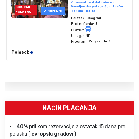
Znamentitosti Istanbula-
Vaseljenska patrijaršija-Bosfor-
SIGURAN
U PRIPREMI
Taksim - Istikal
POLAZAK
Polazak:
Beograd
Broj noćenja:
3
Prevoz:
Usluga:
ND
Program:
Program br.8.
Polasci:
NAČIN PLAĆANJA
40%
prilikom rezervacije a ostatak 15 dana pre
polaska (
evropski gradovi
)