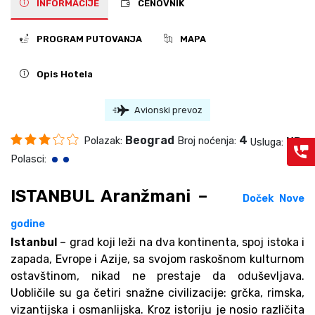
INFORMACIJE
CENOVNIK
PROGRAM PUTOVANJA
MAPA
Opis Hotela
Avionski prevoz
Beograd
4
Polazak:
Broj noćenja:
ND
Usluga:
Polasci:
ISTANBUL Aranžmani –
Doček Nove
godine
Istanbul
– grad koji leži na dva kontinenta, spoj istoka i
zapada, Evrope i Azije, sa svojom raskošnom kulturnom
ostavštinom, nikad ne prestaje da oduševljava.
Uobličile su ga četiri snažne civilizacije: grčka, rimska,
vizantijska i osmanlijska. Kroz istoriju je nosio različita