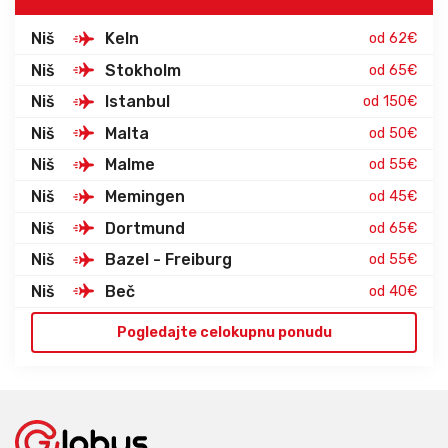
Niš
Keln
od 62€
Niš
Stokholm
od 65€
Niš
Istanbul
od 150€
Niš
Malta
od 50€
Niš
Malme
od 55€
Niš
Memingen
od 45€
Niš
Dortmund
od 65€
Niš
Bazel - Freiburg
od 55€
Niš
Beč
od 40€
Pogledajte celokupnu ponudu