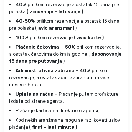
40%
prilikom rezervacije a ostatak 15 dana pre
polaska (
zimovanje – letovanje
)
40-50%
prilikom rezervacije a ostatak 15 dana
pre polaska (
avio aranzmani
)
100%
prilikom rezervacije (
avio karte
)
Plaćanje čekovima
–
50%
prilikom rezervacije,
a ostatak čekovima do kraja godine (
deponovanje
15 dana pre putovanja
).
Administrativna zabrana – 40%
prilikom
rezervacije, a ostatak adm. zabranom na vise
mesecnih rata.
Uplata na račun
– Plaćanje putem profakture
izdate od strane agenta.
Plaćanje karticama direktno u agenciji.
Kod nekih aranžmana mogu se razlikovati uslovi
plaćanja (
first – last minute
)