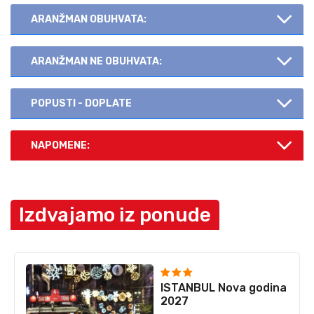
ARANŽMAN OBUHVATA:
ARANŽMAN NE OBUHVATA:
POPUSTI - DOPLATE
NAPOMENE:
Izdvajamo iz ponude
‹
›
ISTANBUL Nova godina
2027