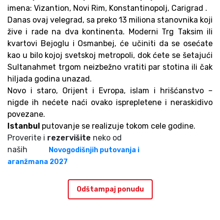
imena: Vizantion, Novi Rim, Konstantinopolj, Carigrad .
Danas ovaj velegrad, sa preko 13 miliona stanovnika koji
žive i rade na dva kontinenta. Moderni Trg Taksim ili
kvartovi Bejoglu i Osmanbej, će učiniti da se osećate
kao u bilo kojoj svetskoj metropoli, dok ćete se šetajući
Sultanahmet trgom neizbežno vratiti par stotina ili čak
hiljada godina unazad.
Novo i staro, Orijent i Evropa, islam i hrišćanstvo –
nigde ih nećete naći ovako isprepletene i neraskidivo
povezane.
Istanbul
putovanje se realizuje tokom cele godine.
Proverite i
rezervišite
neko od
naših
Novogodišnjih putovanja i
aranžmana
2027
Odštampaj ponudu