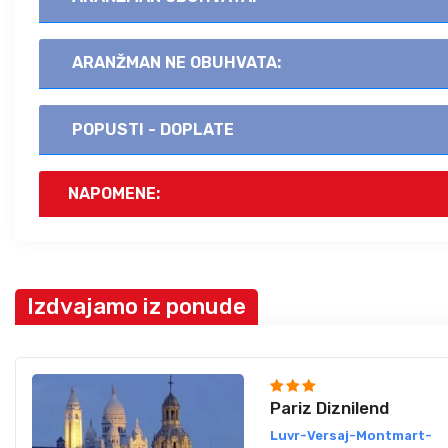
ARANŽMAN NE OBUHVATA:
POPUSTI - DOPLATE
NAPOMENE:
Izdvajamo iz ponude
Pariz Diznilend
Luvr-Versaj-Montmart-