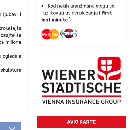
Kod nekih aranžmana mogu se
razlikovati uslovi plaćanja (
first –
 ljubavi i
last minute
)
prošetajte
vozajte se
za milione
u ogledala
 skulpture
AVIO KARTE