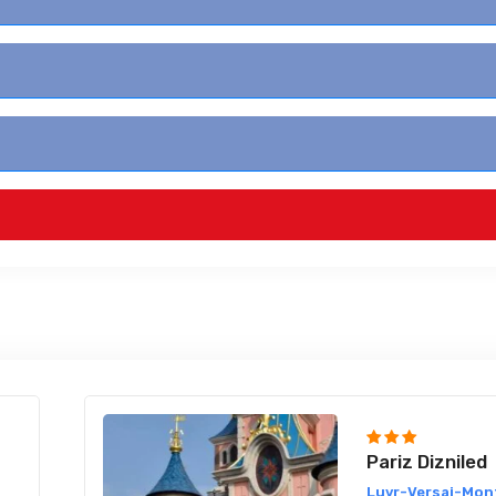
Pariz Dizniled
Luvr-Versaj-Mon