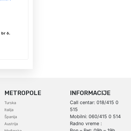
Senom-D
Minhen
Polazak:
Broj noće
Prevoz:
OD 339€
br 6.
Usluga:
Program:
Polasci:
15. 08.
26. 09.
METROPOLE
INFORMACIJE
Call centar:
018/415 0
Turska
515
Italija
Mobilni:
060/415 0 514
Španija
Radno vreme :
Austrija
Pon – Pet: 09h – 19h
Mađarska