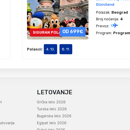
Diznilend
Polazak:
Beograd
Broj noćenja:
4
Prevoz:
OD 699€
SIGURAN POLAZAK
Program:
Program 
Polasci:
4. 10.
8. 11.
LETOVANJE
i
Grčka leto 2026
Turska leto 2026
Bugarska leto 2026
utovanja
Egipat leto 2026
Dubai leto 2026