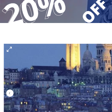
Gerakini
Toroni
Ohrid
Istra – Pula
Psakoudia
Vourvourou
Umag
Metamorfozis
Sarti
Nikiti
Kalamitsi
Neos Marmaras
Salonikiou