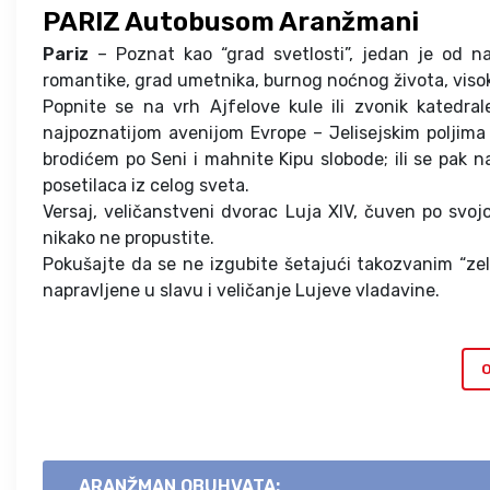
PARIZ Autobusom Aranžmani
Pariz
– Poznat kao “grad svetlosti”, jedan je od najp
romantike, grad umetnika, burnog noćnog života, viso
Popnite se na vrh Ajfelove kule ili zvonik katedra
najpoznatijom avenijom Evrope – Jelisejskim poljima
brodićem po Seni i mahnite Kipu slobode; ili se pak n
posetilaca iz celog sveta.
Versaj, veličanstveni dvorac Luja XIV, čuven po svojoj
nikako ne propustite.
Pokušajte da se ne izgubite šetajući takozvanim “ze
napravljene u slavu i veličanje Lujeve vladavine.
O
ARANŽMAN OBUHVATA: