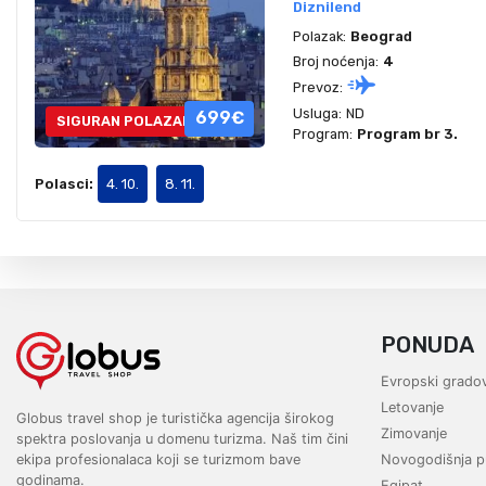
Diznilend
Polazak:
Beograd
Broj noćenja:
4
Prevoz:
Usluga:
ND
699€
SIGURAN POLAZAK
Program:
Program br 3.
Polasci:
4. 10.
8. 11.
PONUDA
Evropski gradov
Letovanje
Globus travel shop je turistička agencija širokog
Zimovanje
spektra poslovanja u domenu turizma. Naš tim čini
ekipa profesionalaca koji se turizmom bave
Novogodišnja p
godinama.
Egipat