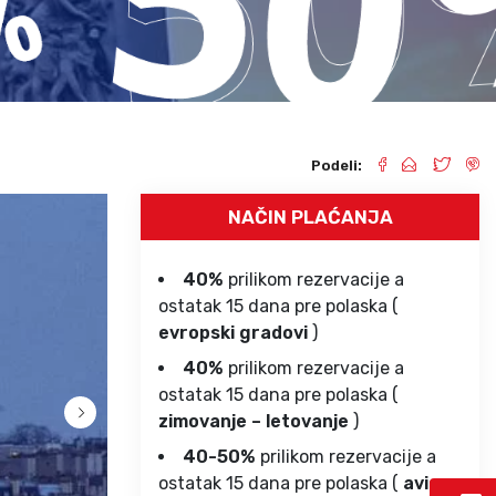
Grcka hoteli – preporuka
Evia
Olimpska regija
Alexandroupolis
Kasandra
Jonska obala
Sitonija
Kefalonija
Atos
Lefkada
Podeli:
Tasos
Skijatos
NAČIN PLAĆANJA
40%
prilikom rezervacije a
ostatak 15 dana pre polaska (
evropski gradovi
)
40%
prilikom rezervacije a
ostatak 15 dana pre polaska (
zimovanje – letovanje
)
40-50%
prilikom rezervacije a
ostatak 15 dana pre polaska (
avio