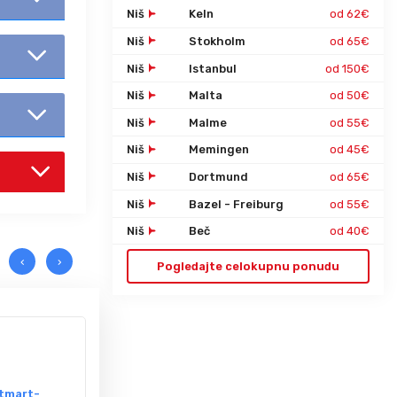
Niš
Keln
od 62€
Niš
Stokholm
od 65€
Niš
Istanbul
od 150€
Niš
Malta
od 50€
Niš
Malme
od 55€
Niš
Memingen
od 45€
Niš
Dortmund
od 65€
Niš
Bazel - Freiburg
od 55€
Niš
Beč
od 40€
‹
›
Pogledajte celokupnu ponudu
PARIZ 
Krstare
Dvorac 
tmart-