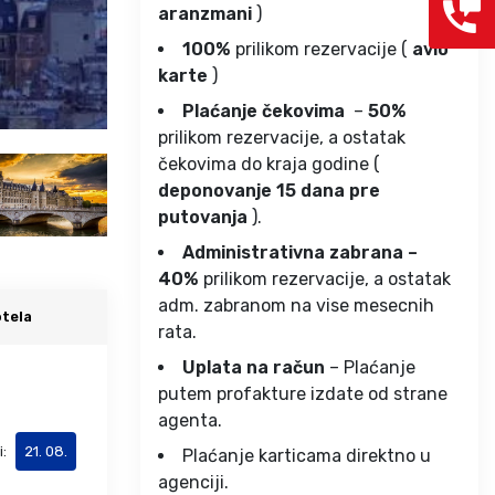
aranzmani
)
100%
prilikom rezervacije (
avio
karte
)
Plaćanje čekovima
–
50%
prilikom rezervacije, a ostatak
čekovima do kraja godine (
deponovanje 15 dana pre
putovanja
).
Administrativna zabrana –
40%
prilikom rezervacije, a ostatak
adm. zabranom na vise mesecnih
tela
rata.
Uplata na račun
– Plaćanje
putem profakture izdate od strane
agenta.
i:
21. 08.
Plaćanje karticama direktno u
agenciji.