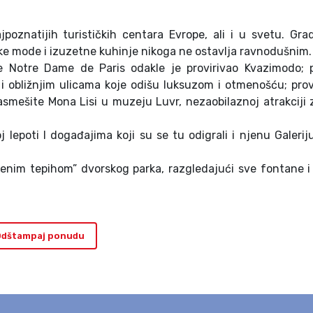
oznatijih turističkih centara Evrope, ali i u svetu. Grad
ke mode i izuzetne kuhinje nikoga ne ostavlja ravnodušnim.
le Notre Dame de Paris odakle je provirivao Kvazimodo; 
 i obližnjim ulicama koje odišu luksuzom i otmenošću; pro
asmešite Mona Lisi u muzeju Luvr, nezaobilaznoj atrakciji 
 lepoti I događajima koji su se tu odigrali i njenu Galerij
lenim tepihom” dvorskog parka, razgledajući sve fontane i
dštampaj ponudu