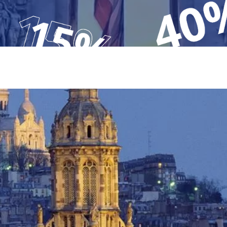
Krf
Kefalonija
Tasos
Santorini
Evia
Mikonos
Lefkada
Rodos
Skijatos
Kipar
Pilion
Krit
Amuljani