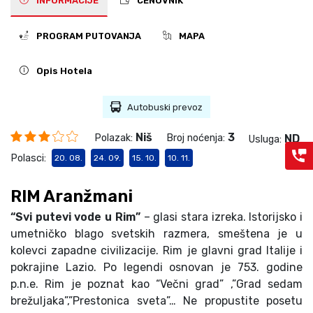
INFORMACIJE
CENOVNIK
PROGRAM PUTOVANJA
MAPA
Opis Hotela
Autobuski prevoz
Niš
3
Polazak:
Broj noćenja:
ND
Usluga:
Polasci:
20. 08.
24. 09.
15. 10.
10. 11.
RIM Aranžmani
“Svi putevi vode u Rim”
– glasi stara izreka. Istorijsko i
umetničko blago svetskih razmera, smeštena je u
kolevci zapadne civilizacije. Rim je glavni grad Italije i
pokrajine Lazio. Po legendi osnovan je 753. godine
p.n.e. Rim je poznat kao “Večni grad” ,”Grad sedam
brežuljaka”,”Prestonica sveta”… Ne propustite posetu