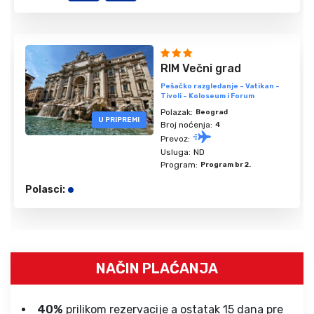
RIM Večni grad
Pešačko razgledanje - Vatikan -
Tivoli - Koloseum i Forum
Polazak:
Beograd
U PRIPREMI
Broj noćenja:
4
Prevoz:
Usluga:
ND
Program:
Program br 2.
Polasci:
NAČIN PLAĆANJA
40%
prilikom rezervacije a ostatak 15 dana pre