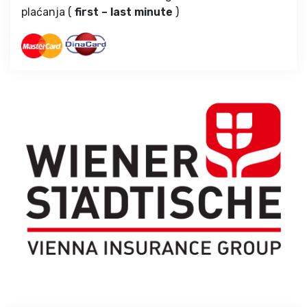
plaćanja (
first – last minute
)