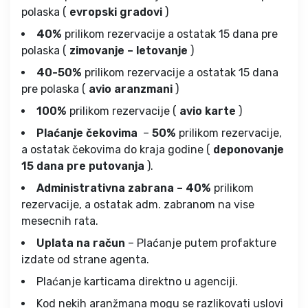
polaska (
evropski gradovi
)
40%
prilikom rezervacije a ostatak 15 dana pre
polaska (
zimovanje – letovanje
)
40-50%
prilikom rezervacije a ostatak 15 dana
pre polaska (
avio aranzmani
)
100%
prilikom rezervacije (
avio karte
)
Plaćanje čekovima
–
50%
prilikom rezervacije,
a ostatak čekovima do kraja godine (
deponovanje
15 dana pre putovanja
).
Administrativna zabrana – 40%
prilikom
rezervacije, a ostatak adm. zabranom na vise
mesecnih rata.
Uplata na račun
– Plaćanje putem profakture
izdate od strane agenta.
Plaćanje karticama direktno u agenciji.
Kod nekih aranžmana mogu se razlikovati uslovi