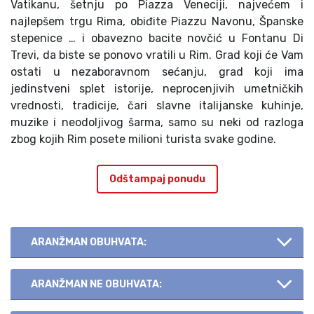
Vatikanu, šetnju po Piazza Veneciji, najvećem i
najlepšem trgu Rima, obiđite Piazzu Navonu, Španske
stepenice … i obavezno bacite novčić u Fontanu Di
Trevi, da biste se ponovo vratili u Rim. Grad koji će Vam
ostati u nezaboravnom sećanju, grad koji ima
jedinstveni splet istorije, neprocenjivih umetničkih
vrednosti, tradicije, čari slavne italijanske kuhinje,
muzike i neodoljivog šarma, samo su neki od razloga
zbog kojih Rim posete milioni turista svake godine.
Odštampaj ponudu
ARANŽMAN OBUHVATA:
ARANŽMAN NE OBUHVATA: