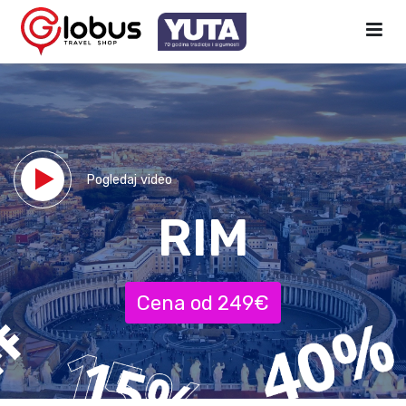
Pogledaj video
RIM
Cena od 249€