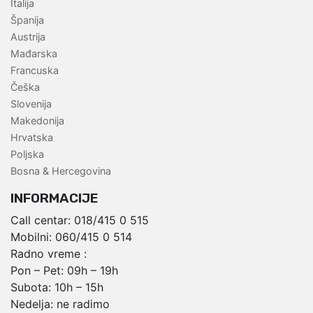
Italija
Španija
Austrija
Mađarska
Francuska
Češka
Slovenija
Makedonija
Hrvatska
Poljska
Bosna & Hercegovina
INFORMACIJE
Call centar:
018/415 0 515
Mobilni:
060/415 0 514
Radno vreme :
Pon – Pet: 09h – 19h
Subota: 10h – 15h
Nedelja: ne radimo