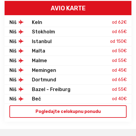
AVIO KARTE
Niš
Keln
od 62€
Niš
Stokholm
od 65€
Niš
Istanbul
od 150€
Niš
Malta
od 50€
Niš
Malme
od 55€
Niš
Memingen
od 45€
Niš
Dortmund
od 65€
Niš
Bazel - Freiburg
od 55€
Niš
Beč
od 40€
Pogledajte celokupnu ponudu