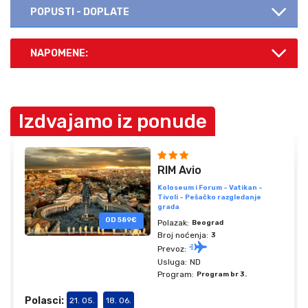
POPUSTI - DOPLATE
NAPOMENE:
Izdvajamo iz ponude
RIM Avio
Koloseum i Forum - Vatikan -
Tivoli - Pešačko razgledanje
grada
OD 589€
Polazak:
Beograd
Broj noćenja:
3
Prevoz:
Usluga:
ND
Program:
Program br 3.
Polasci:
21. 05.
18. 06.