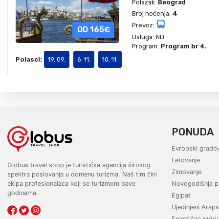
Polazak:
Beograd
Broj noćenja:
4
Prevoz:
OD 165€
Usluga:
ND
Program:
Program br 4.
Polasci:
19. 09.
6. 11.
10. 11.
PONUDA
Evropski gradov
Letovanje
Globus travel shop je turistička agencija širokog
Zimovanje
spektra poslovanja u domenu turizma. Naš tim čini
ekipa profesionalaca koji se turizmom bave
Novogodišnja p
godinama.
Egipat
Ujedinjeni Araps
Egzotična puto