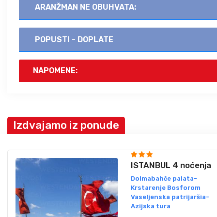
ARANŽMAN NE OBUHVATA:
POPUSTI - DOPLATE
NAPOMENE:
Izdvajamo iz ponude
ISTANBUL 4 noćenja
Dolmabahče palata-
Krstarenje Bosforom
Vaseljenska patrijaršia-
Azijska tura