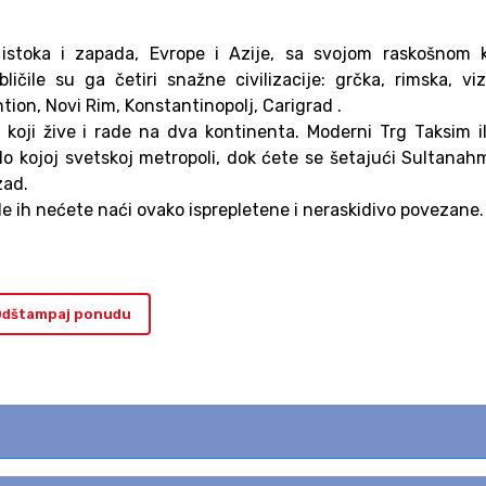
 istoka i zapada, Evrope i Azije, sa svojom raskošnom 
čile su ga četiri snažne civilizacije: grčka, rimska, viz
ntion, Novi Rim, Konstantinopolj, Carigrad .
koji žive i rade na dva kontinenta. Moderni Trg Taksim il
ilo kojoj svetskoj metropoli, dok ćete se šetajući Sultana
zad.
igde ih nećete naći ovako isprepletene i neraskidivo povezane.
dštampaj ponudu