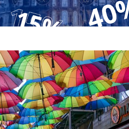
Krf
Kefalonija
Tasos
Santorini
Evia
Mikonos
Lefkada
Rodos
Skijatos
Kipar
Pilion
Krit
Amuljani