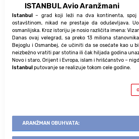
ISTANBUL Avio Aranžmani
Istanbul
– grad koji leži na dva kontinenta, spoj
ostavštinom, nikad ne prestaje da oduševljava. Uobli
osmanlijska. Kroz istoriju je nosio različita imena: Viza
Danas ovaj velegrad, sa preko 13 miliona stanovnika 
Bejoglu i Osmanbej, će učiniti da se osećate kao u b
neizbežno vratiti par stotina ili čak hiljada godina una
Novo i staro, Orijent i Evropa, islam i hrišćanstvo – n
Istanbul
putovanje se realizuje tokom cele godine.
O
ARANŽMAN OBUHVATA: