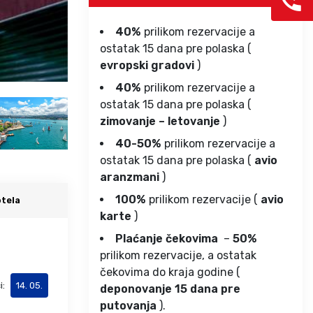
40%
prilikom rezervacije a
ostatak 15 dana pre polaska (
evropski gradovi
)
40%
prilikom rezervacije a
ostatak 15 dana pre polaska (
zimovanje – letovanje
)
40-50%
prilikom rezervacije a
ostatak 15 dana pre polaska (
avio
aranzmani
)
100%
prilikom rezervacije (
avio
tela
karte
)
Plaćanje čekovima
–
50%
prilikom rezervacije, a ostatak
čekovima do kraja godine (
i:
14. 05.
deponovanje 15 dana pre
putovanja
).