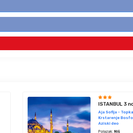
ISTANBUL 3 n
Aja Sofija - Topka
Krstarenje Bosf
Aziski deo
Polazak:
Niš