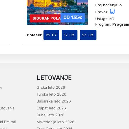
Broj noćenja:
3
Prevoz:
OD 135€
SIGURAN POLAZAK
Usluga:
ND
Program:
Program 
Polasci:
22. 07.
12. 08.
26. 08.
LETOVANJE
i
Grčka leto 2026
Turska leto 2026
Bugarska leto 2026
utovanja
Egipat leto 2026
Dubai leto 2026
ki Emirati
Makedonija leto 2026
vanja
Crna Gora leto 2026