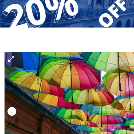
Gerakini
Toroni
Ohrid
Istra – Pula
Psakoudia
Vourvourou
Umag
Metamorfozis
Sarti
Nikiti
Kalamitsi
Neos Marmaras
Salonikiou