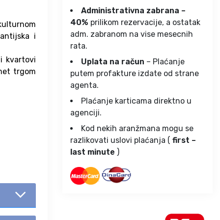
Administrativna zabrana –
40%
prilikom rezervacije, a ostatak
kulturnom
adm. zabranom na vise mesecnih
antijska i
rata.
i kvartovi
Uplata na račun
– Plaćanje
hmet trgom
putem profakture izdate od strane
agenta.
Plaćanje karticama direktno u
agenciji.
Kod nekih aranžmana mogu se
razlikovati uslovi plaćanja (
first –
last minute
)