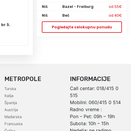
Polazak:
Niš
Bazel - Freiburg
od 55€
Broj noće
Niš
Beč
od 40€
OD 139€
Prevoz:
br 3.
Usluga:
Pogledajte celokupnu ponudu
Program:
Polasci:
12. 08.
2. 09.
23. 09.
21. 10.
METROPOLE
INFORMACIJE
Call centar:
018/415 0
Turska
515
Italija
Mobilni:
060/415 0 514
Španija
Radno vreme :
Austrija
Pon – Pet: 09h – 19h
Mađarska
Subota: 10h – 15h
Francuska
Nedelja: ne radimo
Češka