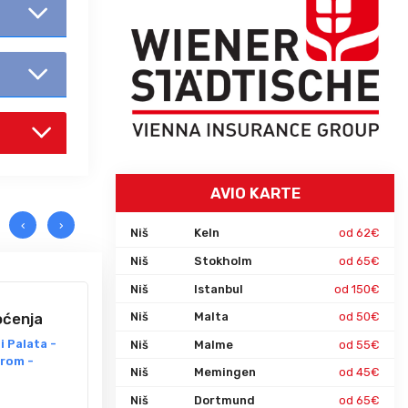
AVIO KARTE
‹
›
Niš
Keln
od 62€
Niš
Stokholm
od 65€
Niš
Istanbul
od 150€
ISTANB
oćenja
Niš
Malta
od 50€
Pesacka
i Palata -
Bosfor
Niš
Malme
od 55€
orom -
Sulejma
Niš
Memingen
od 45€
Aziju-V
patrijar
Niš
Dortmund
od 65€