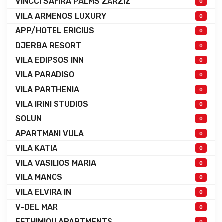
VINCCI SAFIRA PALMS ZARZIZ
0
VILA ARMENOS LUXURY
0
APP/HOTEL ERICIUS
0
DJERBA RESORT
0
VILA EDIPSOS INN
0
VILA PARADISO
0
VILA PARTHENIA
0
VILA IRINI STUDIOS
0
SOLUN
0
APARTMANI VULA
0
VILA KATIA
0
VILA VASILIOS MARIA
0
VILA MANOS
0
VILA ELVIRA IN
0
V-DEL MAR
0
EFTHIMIOU APARTMENTS
0