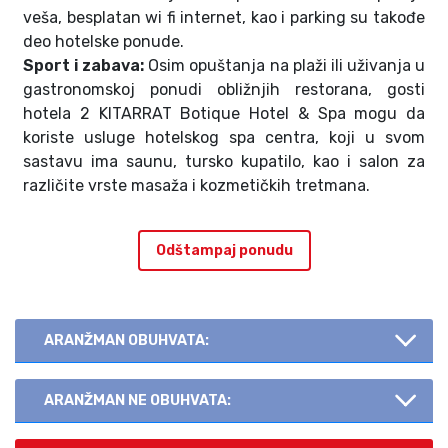
veša, besplatan wi fi internet, kao i parking su takođe
deo hotelske ponude.
Sport i zabava:
Osim opuštanja na plaži ili uživanja u
gastronomskoj ponudi obližnjih restorana, gosti
hotela 2 KITARRAT Botique Hotel & Spa mogu da
koriste usluge hotelskog
spa
centra, koji u svom
sastavu ima saunu, tursko kupatilo, kao i salon za
različite vrste masaža i kozmetičkih tretmana.
Odštampaj ponudu
ARANŽMAN OBUHVATA:
ARANŽMAN NE OBUHVATA: