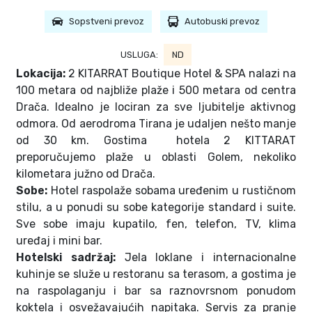
Sopstveni prevoz
Autobuski prevoz
USLUGA:
ND
Lokacija:
2 KITARRAT Boutique Hotel & SPA nalazi na
100 metara od najbliže plaže i 500 metara od centra
Drača. Idealno je lociran za sve ljubitelje aktivnog
odmora. Od aerodroma Tirana je udaljen nešto manje
od 30 km. Gostima hotela 2 KITTARAT
preporučujemo plaže u oblasti Golem, nekoliko
kilometara južno od Drača.
Sobe:
Hotel raspolaže sobama uređenim u rustičnom
stilu, a u ponudi su sobe kategorije standard i suite.
Sve sobe imaju kupatilo, fen, telefon, TV, klima
uređaj i mini bar.
Hotelski sadr
žaj:
Jela loklane i internacionalne
kuhinje se služe u restoranu sa terasom, a gostima je
na raspolaganju i bar sa raznovrsnom ponudom
koktela i osvežavajućih napitaka. Servis za pranje