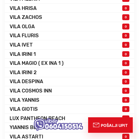
VILA HRISA
0
VILA ZACHOS
0
VILA OLGA
0
VILA FLURIS
0
VILA IVET
0
VILA IRINI 1
0
VILA MAGIO ( EX INA 1 )
0
VILA IRINI 2
0
VILA DESPINA
0
VILA COSMOS INN
0
VILA YANNIS
0
VILA GIOTIS
0
LUX PANTHEON BEACH
0
YIANNIS BEACH HOUSE
0
VILA ASTARTI
0