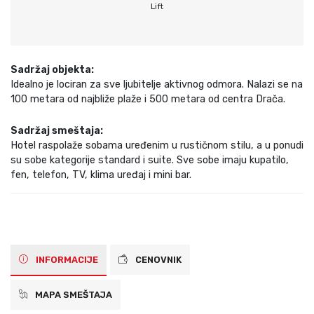
Lift
Sadržaj objekta:
Idealno je lociran za sve ljubitelje aktivnog odmora. Nalazi se na
100 metara od najbliže plaže i 500 metara od centra Drača.
Sadržaj smeštaja:
Hotel raspolaže sobama uređenim u rustičnom stilu, a u ponudi
su sobe kategorije standard i suite. Sve sobe imaju kupatilo,
fen, telefon, TV, klima uređaj i mini bar.
INFORMACIJE
CENOVNIK
MAPA SMEŠTAJA