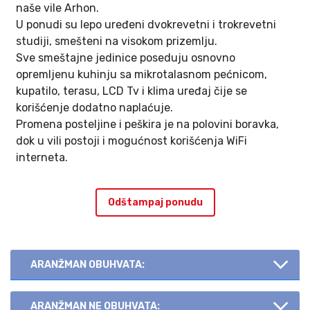
naše vile Arhon.
U ponudi su lepo uređeni dvokrevetni i trokrevetni
studiji, smešteni na visokom prizemlju.
Sve smeštajne jedinice poseduju osnovno
opremljenu kuhinju sa mikrotalasnom pećnicom,
kupatilo, terasu, LCD Tv i klima uređaj čije se
korišćenje dodatno naplaćuje.
Promena posteljine i peškira je na polovini boravka,
dok u vili postoji i mogućnost korišćenja WiFi
interneta.
Odštampaj ponudu
ARANŽMAN OBUHVATA:
ARANŽMAN NE OBUHVATA: