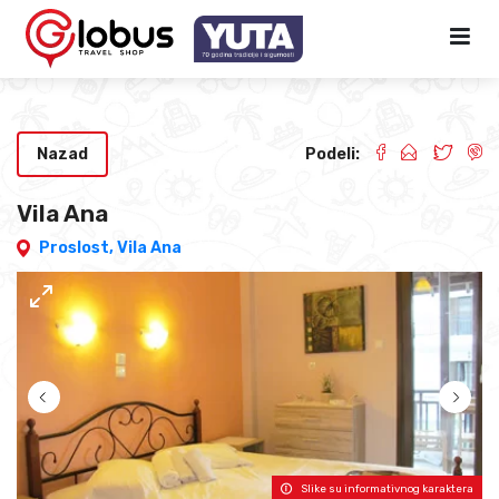
Nazad
Podeli:
Vila Ana
Proslost,
Vila Ana
Slike su informativnog karaktera