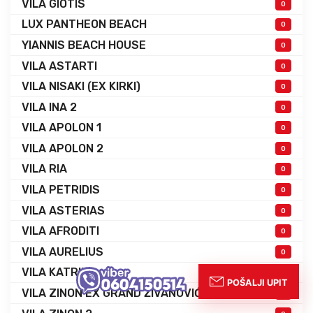
VILA GIOTIS
0
LUX PANTHEON BEACH
0
YIANNIS BEACH HOUSE
0
VILA ASTARTI
0
VILA NISAKI (EX KIRKI)
0
VILA INA 2
0
VILA APOLON 1
0
VILA APOLON 2
0
VILA RIA
0
VILA PETRIDIS
0
VILA ASTERIAS
0
VILA AFRODITI
0
VILA AURELIUS
0
VILA KATRIN
0
VILA ZINON EX GRAND ŽIVANOVIĆ
0