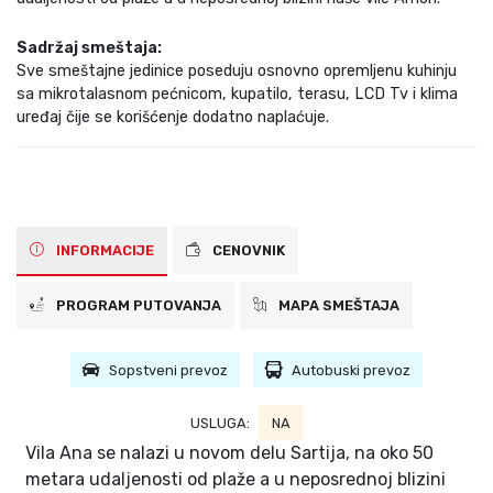
Sadržaj smeštaja:
Sve smeštajne jedinice poseduju osnovno opremljenu kuhinju
sa mikrotalasnom pećnicom, kupatilo, terasu, LCD Tv i klima
uređaj čije se korišćenje dodatno naplaćuje.
INFORMACIJE
CENOVNIK
PROGRAM PUTOVANJA
MAPA SMEŠTAJA
Sopstveni prevoz
Autobuski prevoz
USLUGA:
NA
Vila Ana se nalazi u novom delu Sartija, na oko 50
metara udaljenosti od plaže a u neposrednoj blizini