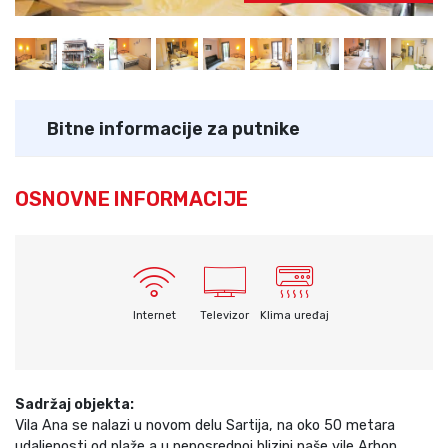
Bitne informacije za putnike
OSNOVNE INFORMACIJE
Internet
Televizor
Klima uređaj
Sadržaj objekta:
Vila Ana se nalazi u novom delu Sartija, na oko 50 metara
udaljenosti od plaže a u neposrednoj blizini naše vile Arhon.