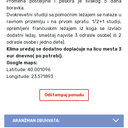
Promena posteljine i peškira je svakog 5 dana
boravka.
Dvokrevetni studiji sa pomoćnim ležajem se nalaze u
ravnom prizemlju i na prvom spratu. 1/2+1 studiji,
opremljeni francuskim ležajem iz koga se izvlači
dodatni ležaj, smeštaj najviše 3 odrasle osobe( ili 2
odrasle osobe i jedno dete).
Klima uređaj se dodatno doplaćuje na licu mesta 3
eur dnevno( po potrebi).
Google maps:
Latitude: 40.001096
Longitude: 23.571893
Odštampaj ponudu
ARANŽMAN OBUHVATA: