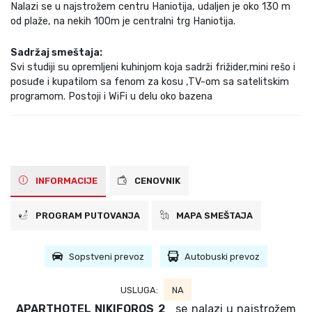
Nalazi se u najstrožem centru Haniotija, udaljen je oko 130 m
od plaže, na nekih 100m je centralni trg Haniotija.
Sadržaj smeštaja:
Svi studiji su opremljeni kuhinjom koja sadrži frižider,mini rešo i
posuđe i kupatilom sa fenom za kosu ,TV-om sa satelitskim
programom. Postoji i WiFi u delu oko bazena
INFORMACIJE
CENOVNIK
PROGRAM PUTOVANJA
MAPA SMEŠTAJA
Sopstveni prevoz
Autobuski prevoz
USLUGA:
NA
APARTHOTEL NIKIFOROS 2
se nalazi u najstrožem