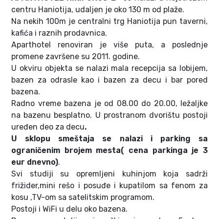
centru Haniotija, udaljen je oko 130 m od plaže.
Na nekih 100m je centralni trg Haniotija pun taverni,
kafića i raznih prodavnica.
Aparthotel renoviran je više puta, a poslednje
promene završene su 2011. godine.
U okviru objekta se nalazi mala recepcija sa lobijem,
bazen za odrasle kao i bazen za decu i bar pored
bazena.
Radno vreme bazena je od 08.00 do 20.00, ležaljke
na bazenu besplatno. U prostranom dvorištu postoji
uređen deo za decu
.
U sklopu smeštaja se nalazi i parking sa
ograničenim brojem mesta( cena parkinga je 3
eur dnevno)
.
Svi studiji su opremljeni kuhinjom koja sadrži
frižider,mini rešo i posuđe i kupatilom sa fenom za
kosu ,TV-om sa satelitskim programom.
Postoji i WiFi u delu oko bazena.