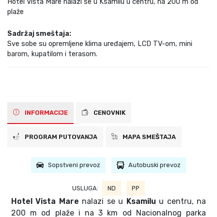
Hotel Vista Mare nalazi se u Ksamilu u centru, na 200 m od
plaže
Sadržaj smeštaja:
Sve sobe su opremljene klima uređajem, LCD TV-om, mini
barom, kupatilom i terasom.
INFORMACIJE
CENOVNIK
PROGRAM PUTOVANJA
MAPA SMEŠTAJA
Sopstveni prevoz
Autobuski prevoz
USLUGA:
ND
PP
Hotel Vista Mare
nalazi se u
Ksamilu
u centru, na
200 m od plaže i na 3 km od Nacionalnog parka