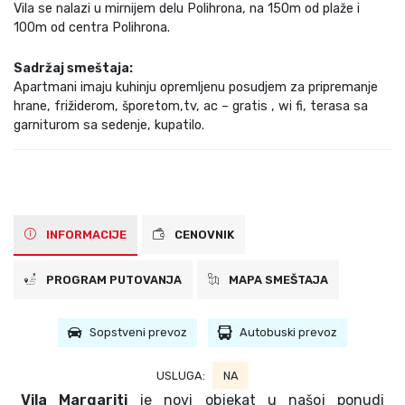
Vila se nalazi u mirnijem delu Polihrona, na 150m od plaže i
100m od centra Polihrona.
Sadržaj smeštaja:
Apartmani imaju kuhinju opremljenu posudjem za pripremanje
hrane, frižiderom, šporetom,tv, ac – gratis , wi fi, terasa sa
garniturom sa sedenje, kupatilo.
INFORMACIJE
CENOVNIK
PROGRAM PUTOVANJA
MAPA SMEŠTAJA
Sopstveni prevoz
Autobuski prevoz
USLUGA:
NA
Vila Margariti
je novi objekat u našoj ponudi