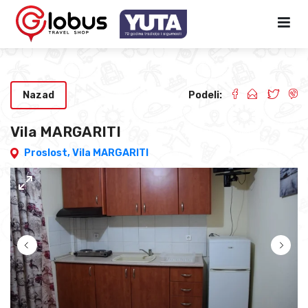
Nazad
Podeli:
Vila MARGARITI
Proslost,
Vila MARGARITI