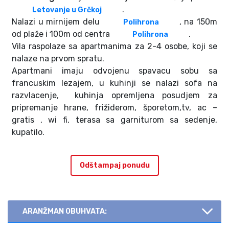
.
Letovanje u Grčkoj
Nalazi u mirnijem delu
, na 150m
Polihrona
od plaže i 100m od centra
.
Polihrona
Vila raspolaze sa apartmanima za 2-4 osobe, koji se
nalaze na prvom spratu.
Apartmani imaju odvojenu spavacu sobu sa
francuskim lezajem, u kuhinji se nalazi sofa na
razvlacenje, kuhinja opremljena posudjem za
pripremanje hrane, frižiderom, šporetom,tv, ac –
gratis , wi fi, terasa sa garniturom sa sedenje,
kupatilo.
Odštampaj ponudu
ARANŽMAN OBUHVATA: