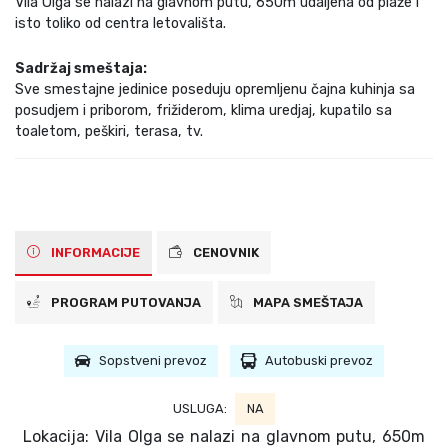
Vila Olga se nalazi na glavnom putu, 650m udaljena od plaže i
isto toliko od centra letovališta.
Sadržaj smeštaja:
Sve smestajne jedinice poseduju opremljenu čajna kuhinja sa
posudjem i priborom, frižiderom, klima uredjaj, kupatilo sa
toaletom, peškiri, terasa, tv.
INFORMACIJE
CENOVNIK
PROGRAM PUTOVANJA
MAPA SMEŠTAJA
Sopstveni prevoz
Autobuski prevoz
USLUGA:
NA
Lokacija: Vila Olga se nalazi na glavnom putu, 650m