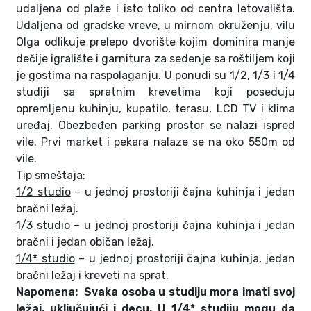
udaljena od plaže i isto toliko od centra letovališta.
Udaljena od gradske vreve, u mirnom okruženju, vilu
Olga odlikuje prelepo dvorište kojim dominira manje
dečije igralište i garnitura za sedenje sa roštiljem koji
je gostima na raspolaganju. U ponudi su 1/2, 1/3 i 1/4
studiji sa spratnim krevetima koji poseduju
opremljenu kuhinju, kupatilo, terasu, LCD TV i klima
uređaj. Obezbeđen parking prostor se nalazi ispred
vile. Prvi market i pekara nalaze se na oko 550m od
vile.
Tip smeštaja:
1/2 studio
– u jednoj prostoriji čajna kuhinja i jedan
bračni ležaj.
1/3 studio
– u jednoj prostoriji čajna kuhinja i jedan
bračni i jedan običan ležaj.
1/4* studio
– u jednoj prostoriji čajna kuhinja, jedan
bračni ležaj i kreveti na sprat.
Napomena: Svaka osoba u studiju mora imati svoj
ležaj, uključujući i decu. U 1/4* studiju mogu da