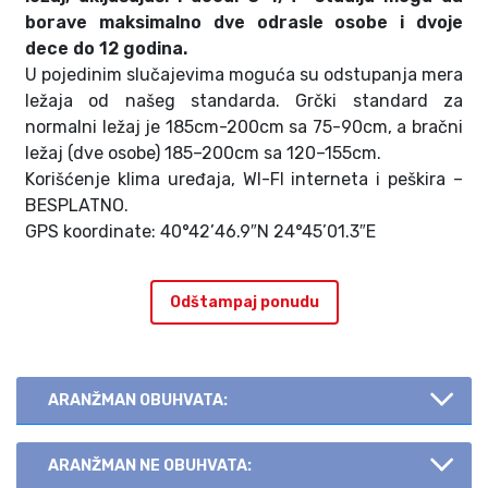
borave maksimalno dve odrasle osobe i dvoje
dece do 12 godina.
U pojedinim slučajevima moguća su odstupanja mera
ležaja od našeg standarda. Grčki standard za
normalni ležaj je 185cm-200cm sa 75-90cm, a bračni
ležaj (dve osobe) 185–200cm sa 120–155cm.
Korišćenje klima uređaja, WI-FI interneta i peškira –
BESPLATNO.
GPS koordinate: 40°42’46.9″N 24°45’01.3″E
Odštampaj ponudu
ARANŽMAN OBUHVATA:
ARANŽMAN NE OBUHVATA: