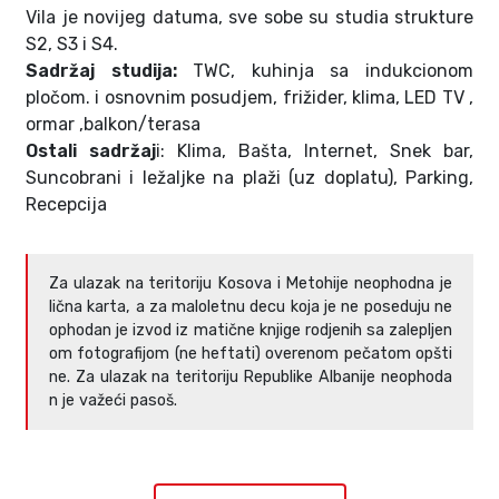
Vila je novijeg datuma, sve sobe su studia strukture
S2, S3 i S4.
Sadržaj studija:
TWC, kuhinja sa indukcionom
pločom. i osnovnim posudjem, frižider, klima, LED TV ,
ormar ,balkon/terasa
Ostali sadržaj
i: Klima, Bašta, Internet, Snek bar,
Suncobrani i ležaljke na plaži (uz doplatu), Parking,
Recepcija
Za ulazak na teritoriju Kosova i Metohije neophodna je
lična karta, a za maloletnu decu koja je ne poseduju ne
ophodan je izvod iz matične knjige rodjenih sa zalepljen
om fotografijom (ne heftati) overenom pečatom opšti
ne. Za ulazak na teritoriju Republike Albanije neophoda
n je važeći pasoš.