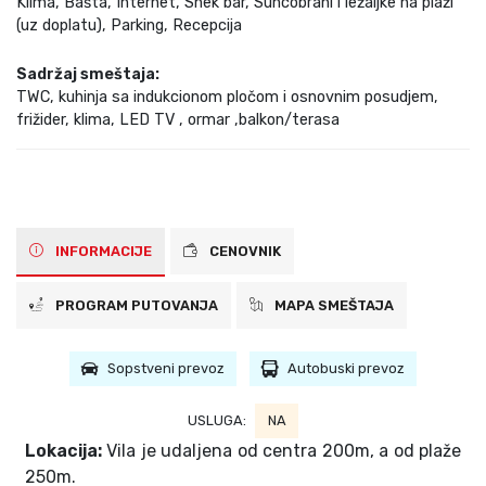
Klima, Bašta, Internet, Snek bar, Suncobrani i ležaljke na plaži
(uz doplatu), Parking, Recepcija
Sadržaj smeštaja:
TWC, kuhinja sa indukcionom pločom i osnovnim posudjem,
frižider, klima, LED TV , ormar ,balkon/terasa
INFORMACIJE
CENOVNIK
PROGRAM PUTOVANJA
MAPA SMEŠTAJA
Sopstveni prevoz
Autobuski prevoz
USLUGA:
NA
Lokacija:
Vila je udaljena od centra 200m, a od plaže
250m.