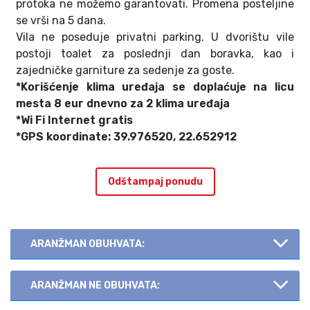
protoka ne možemo garantovati. Promena posteljine
se vrši na 5 dana.
Vila ne poseduje privatni parking. U dvorištu vile
postoji toalet za poslednji dan boravka, kao i
zajedničke garniture za sedenje za goste.
*Korišćenje klima uređaja se doplaćuje na licu
mesta 8 eur dnevno za 2 klima uređaja
*Wi Fi Internet gratis
*GPS koordinate: 39.976520, 22.652912
Odštampaj ponudu
ARANŽMAN OBUHVATA:
ARANŽMAN NE OBUHVATA: