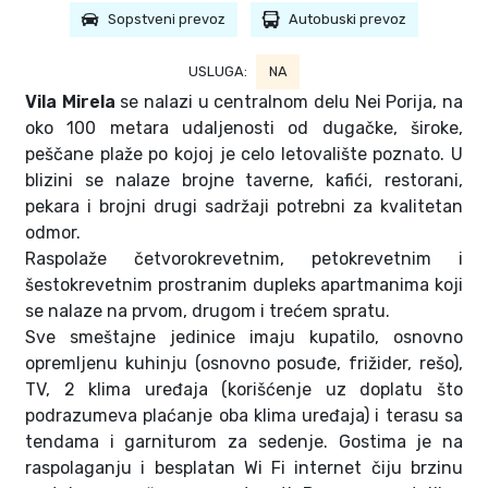
Sopstveni prevoz
Autobuski prevoz
USLUGA:
NA
Vila Mirela
se nalazi u centralnom delu Nei Porija, na
oko 100 metara udaljenosti od dugačke, široke,
peščane plaže po kojoj je celo letovalište poznato. U
blizini se nalaze brojne taverne, kafići, restorani,
pekara i brojni drugi sadržaji potrebni za kvalitetan
odmor.
Raspolaže četvorokrevetnim, petokrevetnim i
šestokrevetnim prostranim dupleks apartmanima koji
se nalaze na prvom, drugom i trećem spratu.
Sve smeštajne jedinice imaju kupatilo, osnovno
opremljenu kuhinju (osnovno posuđe, frižider, rešo),
TV, 2 klima uređaja (korišćenje uz doplatu što
podrazumeva plaćanje oba klima uređaja) i terasu sa
tendama i garniturom za sedenje. Gostima je na
raspolaganju i besplatan Wi Fi internet čiju brzinu