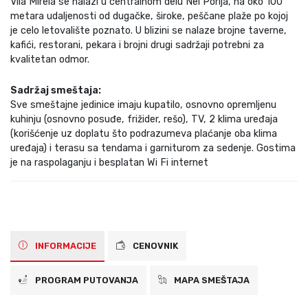
Vila Mirela se nalazi u centralnom delu Nei Porija, na oko 100
metara udaljenosti od dugačke, široke, peščane plaže po kojoj
je celo letovalište poznato. U blizini se nalaze brojne taverne,
kafići, restorani, pekara i brojni drugi sadržaji potrebni za
kvalitetan odmor.
Sadržaj smeštaja:
Sve smeštajne jedinice imaju kupatilo, osnovno opremljenu
kuhinju (osnovno posuđe, frižider, rešo), TV, 2 klima uređaja
(korišćenje uz doplatu što podrazumeva plaćanje oba klima
uređaja) i terasu sa tendama i garniturom za sedenje. Gostima
je na raspolaganju i besplatan Wi Fi internet
INFORMACIJE
CENOVNIK
PROGRAM PUTOVANJA
MAPA SMEŠTAJA