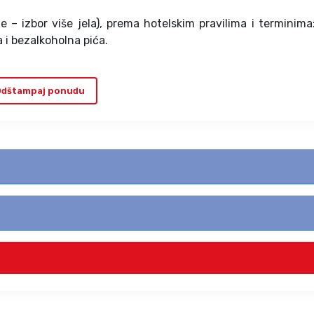
e – izbor više jela), prema hotelskim pravilima i terminima
 i bezalkoholna pića.
dštampaj ponudu