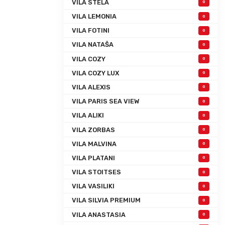
VILA STELA
0
VILA LEMONIA
0
VILA FOTINI
0
VILA NATAŠA
0
VILA COZY
0
VILA COZY LUX
0
VILA ALEXIS
0
VILA PARIS SEA VIEW
0
VILA ALIKI
0
VILA ZORBAS
0
VILA MALVINA
0
VILA PLATANI
0
VILA STOITSES
0
VILA VASILIKI
0
VILA SILVIA PREMIUM
0
VILA ANASTASIA
0