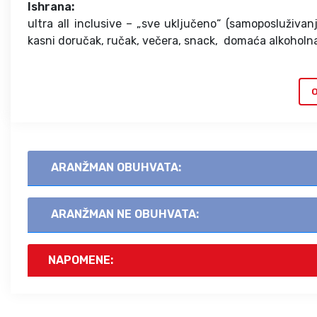
Ishrana:
ultra all inclusive – „sve uključeno“ (samoposluživanj
kasni doručak, ručak, večera, snack, domaća alkoholna
O
ARANŽMAN OBUHVATA:
ARANŽMAN NE OBUHVATA:
NAPOMENE: