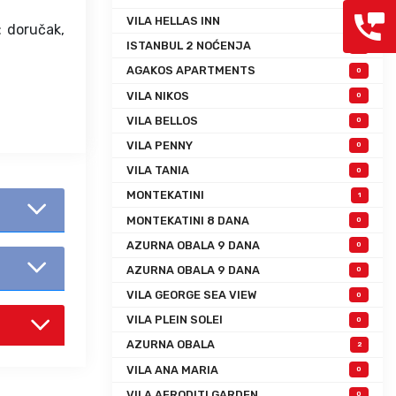
VILA HELLAS INN
0
: doručak,
ISTANBUL 2 NOĆENJA
0
AGAKOS APARTMENTS
0
VILA NIKOS
0
VILA BELLOS
0
VILA PENNY
0
VILA TANIA
0
MONTEKATINI
1
MONTEKATINI 8 DANA
0
AZURNA OBALA 9 DANA
0
AZURNA OBALA 9 DANA
0
VILA GEORGE SEA VIEW
0
VILA PLEIN SOLEI
0
AZURNA OBALA
2
VILA ANA MARIA
0
VILA AFRODITI GARDEN
0