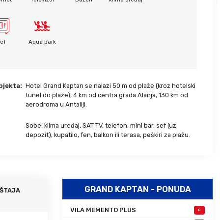
Grcka hoteli – preporuka
Evia
Olimpska regija
Alexandroupolis
Kasandra
Jonska obala
ef
Aqua park
Sitonija
Kefalonija
Atos
Lefkada
Tasos
Skijatos
bjekta:
Hotel Grand Kaptan se nalazi 50 m od plaže (kroz hotelski
tunel do plaže), 4 km od centra grada Alanja, 130 km od
aerodroma u Antaliji.
Sobe: klima uređaj, SAT TV, telefon, mini bar, sef (uz
:
depozit), kupatilo, fen, balkon ili terasa, peškiri za plažu.
GRAND KAPTAN - PONUDA
ŠTAJA
VILA MEMENTO PLUS
0