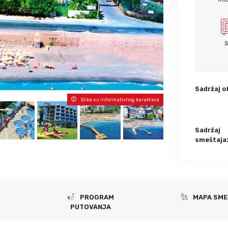
Krf
Kefalonija
Tasos
Santorini
Evia
Mikonos
S
Lefkada
Rodos
Skijatos
Kipar
Pilion
Krit
Sadržaj o
Amuljani
Slike su informativnog karaktera
Sadržaj
smeštaja
PROGRAM
MAPA SME
PUTOVANJA