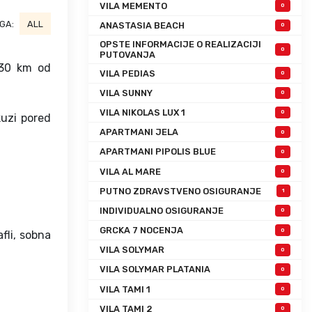
VILA MEMENTO
0
GA:
ALL
ANASTASIA BEACH
0
OPSTE INFORMACIJE O REALIZACIJI
0
PUTOVANJA
130 km od
VILA PEDIAS
0
VILA SUNNY
0
VILA NIKOLAS LUX 1
0
kuzi pored
APARTMANI JELA
0
APARTMANI PIPOLIS BLUE
0
VILA AL MARE
0
PUTNO ZDRAVSTVENO OSIGURANJE
1
INDIVIDUALNO OSIGURANJE
0
GRCKA 7 NOCENJA
0
afli, sobna
VILA SOLYMAR
0
VILA SOLYMAR PLATANIA
0
VILA TAMI 1
0
VILA TAMI 2
0