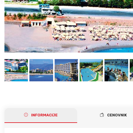
Gerakini
Toroni
Ohrid
Istra – Pula
Psakoudia
Vourvourou
Umag
Metamorfozis
Sarti
Nikiti
Kalamitsi
Neos Marmaras
Salonikiou
INFORMACIJE
CENOVNIK