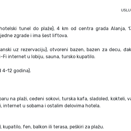
USLU
hotelski tunel do plaže), 4 km od centra grada Alanja, 
jedne zgrade i ima šest liftova.
alijanski uz rezervaciju), otvoreni bazen, bazen za decu, đa
Fi internet u lobiju, sauna, tursko kupatilo.
d 4-12 godina).
aru na plaži, ceđeni sokovi, turska kafa, sladoled, kokteli, v
di, internet u sobama i ostalim delovima hotela.
 kupatilo, fen, balkon ili terasa, peškiri za plažu.