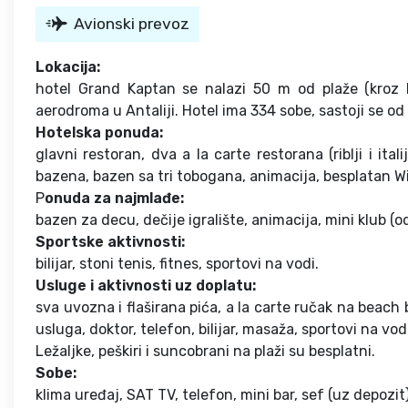
Avionski prevoz
Lokacija:
hotel Grand Kaptan se nalazi 50 m od plaže (kroz 
aerodroma u Antaliji. Hotel ima 334 sobe, sastoji se od 
Hotelska ponuda:
glavni restoran, dva a la carte restorana (riblji i it
bazena, bazen sa tri tobogana, animacija, besplatan Wi-
P
onuda za najmlađe:
bazen za decu, dečije igralište, animacija, mini klub (o
Sportske aktivnosti:
bilijar, stoni tenis, fitnes, sportovi na vodi.
Usluge i aktivnosti uz doplatu:
sva uvozna i flaširana pića, a la carte ručak na beach b
usluga, doktor, telefon, bilijar, masaža, sportovi na vo
Ležaljke, peškiri i suncobrani na plaži su besplatni.
Sobe:
klima uređaj, SAT TV, telefon, mini bar, sef (uz depozit),