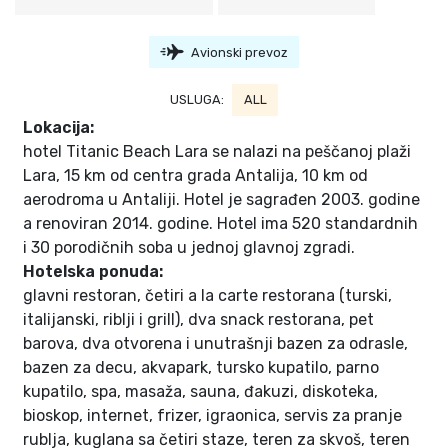
Avionski prevoz
USLUGA:
ALL
Lokacija:
hotel Titanic Beach Lara se nalazi na peščanoj plaži
Lara, 15 km od centra grada Antalija, 10 km od
aerodroma u Antaliji. Hotel je sagrađen 2003. godine
a renoviran 2014. godine. Hotel ima 520 standardnih
i 30 porodičnih soba u jednoj glavnoj zgradi.
Hotelska ponuda:
glavni restoran, četiri a la carte restorana (turski,
italijanski, riblji i grill), dva snack restorana, pet
barova, dva otvorena i unutrašnji bazen za odrasle,
bazen za decu, akvapark, tursko kupatilo, parno
kupatilo, spa, masaža, sauna, đakuzi, diskoteka,
bioskop, internet, frizer, igraonica, servis za pranje
rublja, kuglana sa četiri staze, teren za skvoš, teren