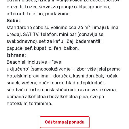
na vodi, frizer, servis za pranje rublja, igraonica,
internet, telefon, prodavnice.
Sobe:
2
standardne sobe su veličine cca 26 m
i imaju klima
uređaj, SAT TV, telefon, mini bar (obnavlja se
svakodnevno), set za kafu i čaj, bademantil i
papuče, sef, kupatilo, fen, balkon.
Ishrana:
Beach all inclusive – “sve
uključeno” (samoposluživanje – izbor više jela) prema
hotelskim pravilima – doručak, kasni doručak, ručak,
snack, večera, noćni obrok, hladni topli kolači,
sendviči i torte u poslastičarnici, razne vrste užina,
domaća alkoholna i bezalkoholna pića, sve po
hotelskim terminima.
Odštampaj ponudu