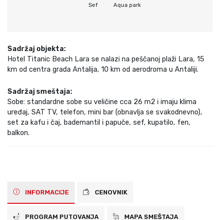
Sef
Aqua park
Sadržaj objekta:
Hotel Titanic Beach Lara se nalazi na peščanoj plaži Lara, 15
km od centra grada Antalija, 10 km od aerodroma u Antaliji.
Sadržaj smeštaja:
Sobe: standardne sobe su veličine cca 26 m2 i imaju klima
uređaj, SAT TV, telefon, mini bar (obnavlja se svakodnevno),
set za kafu i čaj, bademantil i papuče, sef, kupatilo, fen,
balkon.
INFORMACIJE
CENOVNIK
PROGRAM PUTOVANJA
MAPA SMEŠTAJA