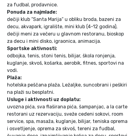
za fudbal, prodavnice.
Ponuda za najmlađe:
dečiji klub “Santa Marija“ u obliku broda, bazeni za
decu, akvapark, igralište, mini klub (4-12 godina),
dečiji meni za večeru u glavnom restoranu, bioskop
za decu i mini disko, igraonica, animacija.
Sportske aktivnosti:
odbojka, tenis, stoni tenis, bilijar, škola ronjenja,
kuglanje, skvoš, košarka, aerobik, fitnes, sportovi na
vodi.
Plaža:
hotelska peščana plaža. Ležaljke, suncobrani i peškiri
na plaži su besplatni.
Usluge i aktivnosti uz doplatu:
uvozna pića, sva flaširana pića, šampanjac, a la carte
restorani uz rezervaciju, sveže ceđeni sokovi, room
service, spa, masaža, kuglanje, bilijar, teniska oprema
i osvetljenje, oprema za skvoš, tereni za fudbal,
čuvanje dece, iznajmljivanje kolica za decu, sportovi