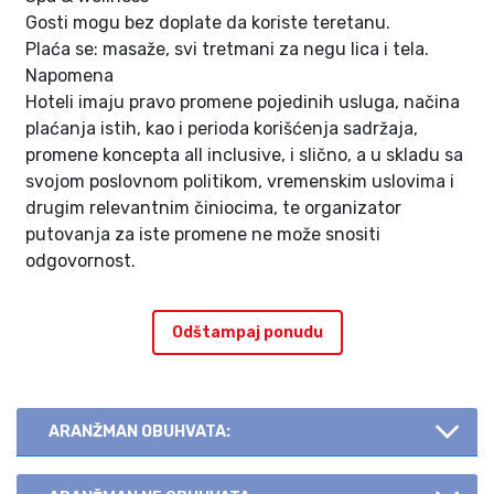
Gosti mogu bez doplate da koriste teretanu.
Plaća se: masaže, svi tretmani za negu lica i tela.
Napomena
Hoteli imaju pravo promene pojedinih usluga, načina
plaćanja istih, kao i perioda korišćenja sadržaja,
promene koncepta all inclusive, i slično, a u skladu sa
svojom poslovnom politikom, vremenskim uslovima i
drugim relevantnim činiocima, te organizator
putovanja za iste promene ne može snositi
odgovornost.
Odštampaj ponudu
ARANŽMAN OBUHVATA: