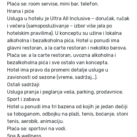
Plaća se: room servise, mini bar, telefon.
Hrana i piće
Usluga u hotelu je Ultra All Inclusive – doručak, ručak
i večera (samoposluživanje – izbor više jela po
hotelskim pravilima). U konceptu su užine i lokalna
alkoholna i bezalkoholna pića. Hotel u ponudi ima
glavni restoran, a la carte restoran i nekoliko barova.
Plaća se: a la carte restoran, uvozna alkoholna i
bezalkoholna pića i sve ostalo van koncepta.
Hotel ima pravo da promeni detalje usluge u
zavisnosti od sezone (vreme, sadržaj…).
Ostali sadržaji
Usluga pranja i peglanja veša, parking, prodavnice.
Sport i zabava
Hotel u ponudi ima tri bazena od kojih je jedan dečiji
sa toboganom, odbojku na plaži, tenis, boćanje, stoni
tenis, aerobik, animaciju.
Plaća se: sportovi na vodi.
Spa & wellness