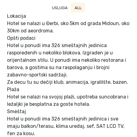
USLUGA:
ALL
Lokacija
Hotel se nalazi u Đerbi, oko 5km od grada Midoun, oko
30km od aeordroma.
Opšti podaci
Hotel u ponudi ima 326 smeštajnih jedinica
raspoređenih u nekoliko blokova. Izgrađen je u
orijentalnom stilu. U ponudi ima nekoliko restorana i
barova, a gostima su na raspolaganju i brojni
zabavno-sportski sadržaji.
Za decu tu su dečiji klub, animacija, igralilšte, bazen.
Plaža
Hotel se nalazi na svojoj plaži, upotreba suncobrana i
ležaljki je besplatna za goste hotela.
Smeštaj
Hotel u ponudi ima 326 smeštajnih jedinica i sve
imaju balkon/terasu, klima uređaj, sef, SAT LCD TV,
fen za kosu.