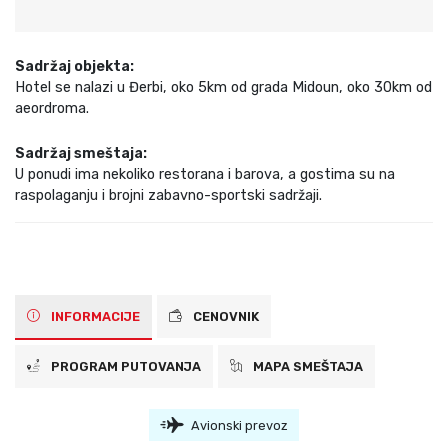
Sadržaj objekta:
Hotel se nalazi u Đerbi, oko 5km od grada Midoun, oko 30km od
aeordroma.
Sadržaj smeštaja:
U ponudi ima nekoliko restorana i barova, a gostima su na
raspolaganju i brojni zabavno-sportski sadržaji.
INFORMACIJE
CENOVNIK
PROGRAM PUTOVANJA
MAPA SMEŠTAJA
Avionski prevoz