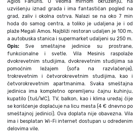
Agios Fanuris. U veoma mirnom okruženju, na
uzvišenju iznad grada i ima fantastičan pogled na
grad, zaliv i okolna ostrva. Nalazi se na oko 7 min
hoda do samog centra, a toliko je udaljena je i od
plaže Megali Amos. Najbliži restoran udaljen je 100 m,
a autobuska stanica i supermarket udaljeni su 250 m.
Opis:
Sve smeštajne jedinice su prostrane,
funkcionalne i svetle. Vila Mesinis raspolaže
dvokrevetnim studijima, dvokrevetnim studijima sa
pomoćnim ležajem (sofa na razvlačenje),
trokrevetnim i četvorokrevetnim studijima, kao i
četvorokrevetnim apartmanima. Svaka smeštajna
jedinica ima kompletno opremljenu čajnu kuhinju,
kupatilo (tuš/WC), TV, balkon, kao i klima uređaj čije
se korišćenje doplaćuje na licu mesta (4 € dnevno po
smeštajnoj jedinici). Ova doplata nije obavezna. Vila
ima i besplatan Wi-Fi internet dostupan u određenim
delovima vile.