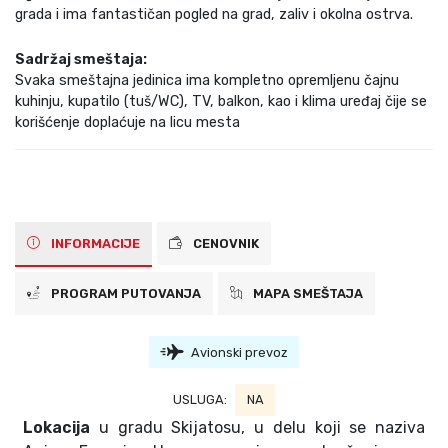
grada i ima fantastičan pogled na grad, zaliv i okolna ostrva.
Sadržaj smeštaja:
Svaka smeštajna jedinica ima kompletno opremljenu čajnu
kuhinju, kupatilo (tuš/WC), TV, balkon, kao i klima uređaj čije se
korišćenje doplaćuje na licu mesta
INFORMACIJE
CENOVNIK
PROGRAM PUTOVANJA
MAPA SMEŠTAJA
Avionski prevoz
USLUGA:
NA
Lokacija
u gradu Skijatosu, u delu koji se naziva