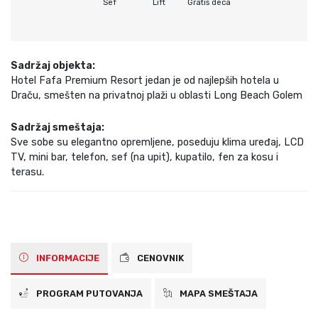
Sef
Lift
Gratis deca
Sadržaj objekta:
Hotel Fafa Premium Resort jedan je od najlepših hotela u
Draču, smešten na privatnoj plaži u oblasti Long Beach Golem
Sadržaj smeštaja:
Sve sobe su elegantno opremljene, poseduju klima uređaj, LCD
TV, mini bar, telefon, sef (na upit), kupatilo, fen za kosu i
terasu.
INFORMACIJE
CENOVNIK
PROGRAM PUTOVANJA
MAPA SMEŠTAJA