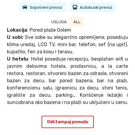
Sopstveni prevoz
Autobuski prevoz
USLUGA:
ALL
Lokacija
: Pored plaže Golem
U sobi:
Sve sobe su elegantno opremljene, poseduju
klima uređaj, LCD TV, mini bar, telefon, sef (na upit),
kupatilo, fen za kosu i terasu.
U hotelu
: Hotel poseduje recepciju, besplatan wifi u
javnim delovima hotela, prodavnicu, a la carte
restora, restoran, otvoreni bazen za odrasle, otvoreni
bazen za decu, bar pored bazena, bar na plaži,
konferencionu salu, igraonicu za decu, stoni tenis,
igralište za decu, parking… Korišćenje ležaljki i
suncobrana oko bazena i na plaži su uključeni u cenu.
Odštampaj ponudu