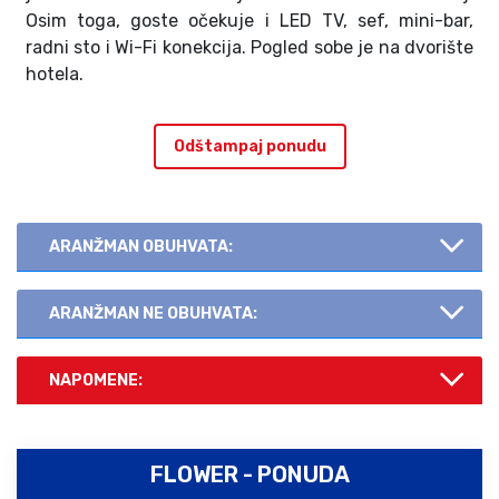
Osim toga, goste očekuje i LED TV, sef, mini-bar,
radni sto i Wi-Fi konekcija. Pogled sobe je na dvorište
hotela.
Odštampaj ponudu
ARANŽMAN OBUHVATA:
ARANŽMAN NE OBUHVATA:
NAPOMENE:
FLOWER - PONUDA