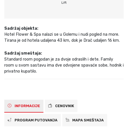
Lift
Sadržaj objekta:
Hotel Flower & Spa nalazi se u Golemu i nudi pogled na more.
Tirana je od hotela udaljena 43 km, dok je Drač udaljen 16 km.
Sadržaj smeštaja:
Standard room pogodan je za dvoje odraslih i dete. Family
room u svom sastavu ima dve odvojene spavaće sobe, hodnik i
privatno kupatilo.
INFORMACIJE
CENOVNIK
PROGRAM PUTOVANJA
MAPA SMEŠTAJA