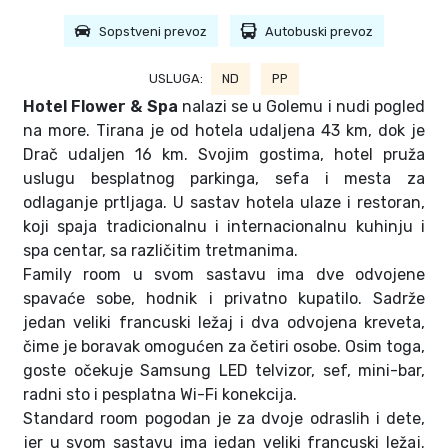
Sopstveni prevoz
Autobuski prevoz
USLUGA:
ND
PP
Hotel Flower & Spa
nalazi se u Golemu i nudi pogled
na more. Tirana je od hotela udaljena 43 km, dok je
Drač udaljen 16 km. Svojim gostima, hotel pruža
uslugu besplatnog parkinga, sefa i mesta za
odlaganje prtljaga. U sastav hotela ulaze i restoran,
koji spaja tradicionalnu i internacionalnu kuhinju i
spa centar, sa različitim tretmanima.
Family room u svom sastavu ima dve odvojene
spavaće sobe, hodnik i privatno kupatilo. Sadrže
jedan veliki francuski ležaj i dva odvojena kreveta,
čime je boravak omogućen za četiri osobe. Osim toga,
goste očekuje Samsung LED telvizor, sef, mini-bar,
radni sto i pesplatna Wi-Fi konekcija.
Standard room pogodan je za dvoje odraslih i dete,
jer u svom sastavu ima jedan veliki francuski ležaj.