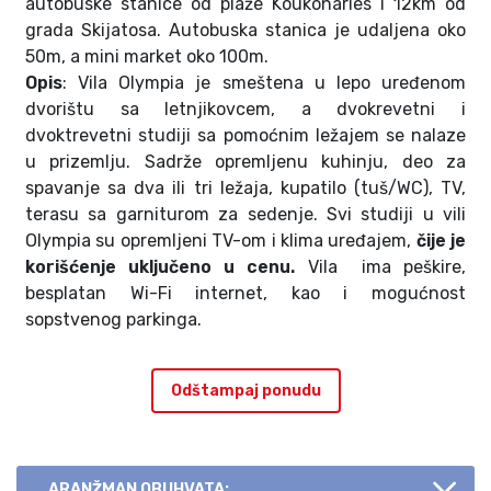
autobuske stanice od plaže Koukonaries i 12km od
grada Skijatosa. Autobuska stanica je udaljena oko
50m, a mini market oko 100m.
Opis
: Vila Olympia je smeštena u lepo uređenom
dvorištu sa letnjikovcem, a dvokrevetni i
dvoktrevetni studiji sa pomoćnim ležajem se nalaze
u prizemlju. Sadrže opremljenu kuhinju, deo za
spavanje sa dva ili tri ležaja, kupatilo (tuš/WC), TV,
terasu sa garniturom za sedenje. Svi studiji u vili
Olympia su opremljeni TV-om i klima uređajem,
čije je
korišćenje uključeno u cenu.
Vila ima peškire,
besplatan Wi-Fi internet, kao i mogućnost
sopstvenog parkinga.
Odštampaj ponudu
ARANŽMAN OBUHVATA: