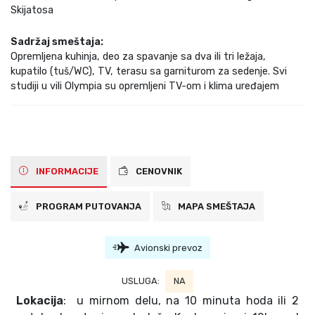
Skijatosa
Sadržaj smeštaja:
Opremljena kuhinja, deo za spavanje sa dva ili tri ležaja,
kupatilo (tuš/WC), TV, terasu sa garniturom za sedenje. Svi
studiji u vili Olympia su opremljeni TV-om i klima uređajem
INFORMACIJE
CENOVNIK
PROGRAM PUTOVANJA
MAPA SMEŠTAJA
Avionski prevoz
USLUGA:
NA
Lokacija
: u mirnom delu, na 10 minuta hoda ili 2