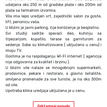
udaljena oko 250 m od gradske plaže i oko 200m od
plaže sa termalnim izvorima.
Vila ima lepo uredjen vrt, zajednički salon za goste,
lift, perionicu veša.
U blizini je javni parking, čije korišćenje je besplatno.
Svi studiji sadrže spavaći deo, kuhinju sa
trpezarijom, kupatilo, terase sa garniturom za
sedenje. Sobe su klimatizovane ( uključeno u cenu) i
imaju TV.
Gostima je na raspolaganju WI-FI internet ( agencija
nije odgovorna za kvalitet i brzinu ).
U blizini vile nalaze se mnogobrojni supermarketi,
prodavnice, pekare i restorani, a glavno šetalište,
omiljena promenade za sve turiste, je na oko 300m
od vile.
Upotreba klima uredjaja uključena je u cenu.
Odštampaj ponudu