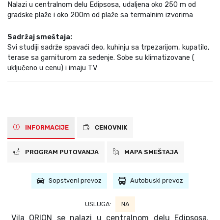
Nalazi u centralnom delu Edipsosa, udaljena oko 250 m od
gradske plaže i oko 200m od plaže sa termalnim izvorima
Sadržaj smeštaja:
Svi studiji sadrže spavaći deo, kuhinju sa trpezarijom, kupatilo,
terase sa garniturom za sedenje. Sobe su klimatizovane (
uključeno u cenu) i imaju TV
INFORMACIJE
CENOVNIK
PROGRAM PUTOVANJA
MAPA SMEŠTAJA
Sopstveni prevoz
Autobuski prevoz
USLUGA:
NA
Vila ORION se nalazi u centralnom delu Edipsosa,