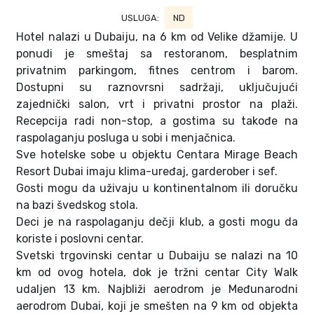
USLUGA:
ND
Hotel nalazi u Dubaiju, na 6 km od Velike džamije. U
ponudi je smeštaj sa restoranom, besplatnim
privatnim parkingom, fitnes centrom i barom.
Dostupni su raznovrsni sadržaji, uključujući
zajednički salon, vrt i privatni prostor na plaži.
Recepcija radi non-stop, a gostima su takođe na
raspolaganju posluga u sobi i menjačnica.
Sve hotelske sobe u objektu Centara Mirage Beach
Resort Dubai imaju klima-uređaj, garderober i sef.
Gosti mogu da uživaju u kontinentalnom ili doručku
na bazi švedskog stola.
Deci je na raspolaganju dečji klub, a gosti mogu da
koriste i poslovni centar.
Svetski trgovinski centar u Dubaiju se nalazi na 10
km od ovog hotela, dok je tržni centar City Walk
udaljen 13 km. Najbliži aerodrom je Međunarodni
aerodrom Dubai, koji je smešten na 9 km od objekta