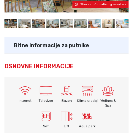
Slike su informativnog karaktera
Bitne informacije za putnike
OSNOVNE INFORMACIJE
Internet
Televizor
Bazen
Klima uređaj
Wellnes &
Spa
Sef
Lift
Aqua park