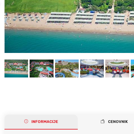
Gerakini
Toroni
Ohrid
Istra – Pula
Psakoudia
Vourvourou
Umag
Metamorfozis
Sarti
Nikiti
Kalamitsi
Neos Marmaras
Salonikiou
INFORMACIJE
CENOVNIK