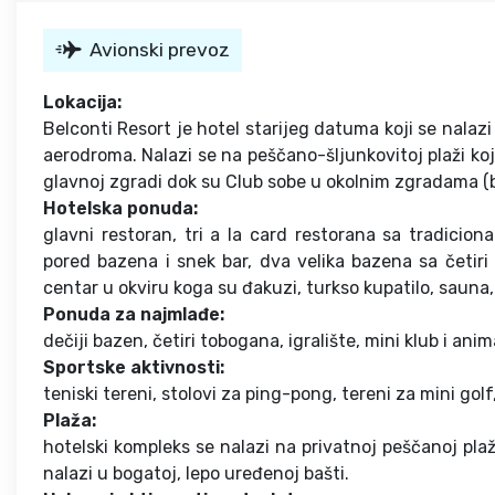
Avionski prevoz
Lokacija:
Belconti Resort je hotel starijeg datuma koji se nalaz
aerodroma. Nalazi se na peščano-šljunkovitoj plaži ko
glavnoj zgradi dok su Club sobe u okolnim zgradama (
Hotelska ponuda:
glavni restoran, tri a la card restorana sa tradiciona
pored bazena i snek bar, dva velika bazena sa četiri 
centar u okviru koga su đakuzi, turkso kupatilo, sauna, 
Ponuda za najmlađe:
dečiji bazen, četiri tobogana, igralište, mini klub i anim
Sportske aktivnosti:
teniski tereni, stolovi za ping-pong, tereni za mini gol
Plaža:
hotelski kompleks se nalazi na privatnoj peščanoj pl
nalazi u bogatoj, lepo uređenoj bašti.