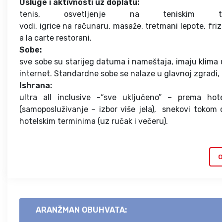
Usluge i aktivnosti uz doplatu:
tenis, osvetljenje na teniskim t
vodi, igrice na računaru, masaže, tretmani lepote, fri
a la carte restorani.
Sobe:
sve sobe su starijeg datuma i nameštaja, imaju klima ur
internet. Standardne sobe se nalaze u glavnoj zgradi
Ishrana:
ultra all inclusive -“sve uključeno” – prema hot
(samoposluživanje – izbor više jela), snekovi tokom 
hotelskim terminima (uz ručak i večeru).
O
ARANŽMAN OBUHVATA: