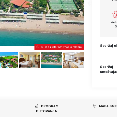
Krf
Kefalonija
Tasos
Santorini
Evia
Mikonos
Well
Lefkada
Rodos
S
Skijatos
Kipar
Pilion
Krit
Sadržaj o
Slike su informativnog karaktera
Amuljani
Sadržaj
smeštaja
PROGRAM
MAPA SME
PUTOVANJA