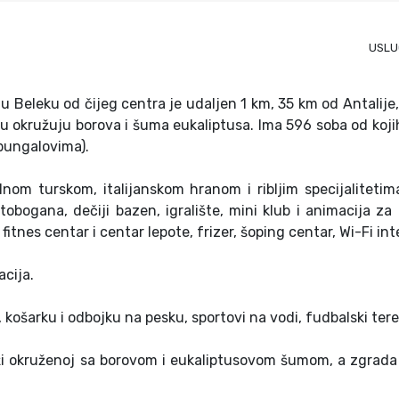
USLU
i u Beleku od čijeg centra je udaljen 1 km, 35 km od Antalije
ju okružuju borova i šuma eukaliptusa. Ima 596 soba od koji
bungalovima).
lnom turskom, italijanskom hranom i ribljim specijalitetima
tobogana, dečiji bazen, igralište, mini klub i animacija za
fitnes centar i centar lepote, frizer, šoping centar, Wi-Fi int
acija.
f, košarku i odbojku na pesku, sportovi na vodi, fudbalski tere
aži okruženoj sa borovom i eukaliptusovom šumom, a zgrada