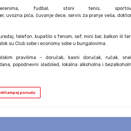
erenima, fudbal, stoni tenis, sport
zer, uvozna pića, čuvanje dece, servis za pranje veša, doktor
eđaj, telefon, kupatilo s fenom, sef, mini bar, balkon ili ter
, dok su Club sobe i economy sobe u bungalovima.
elskim pravilima – doručak, kasni doručak, ručak, sne
dana, popodnevni sladoled, lokalna alkoholna i bezalkohol
dštampaj ponudu