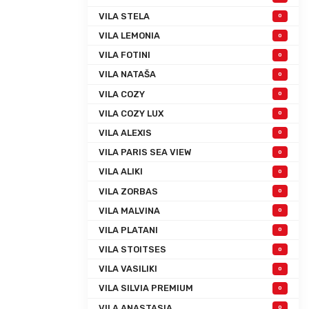
VILA STELA
0
VILA LEMONIA
0
VILA FOTINI
0
VILA NATAŠA
0
VILA COZY
0
VILA COZY LUX
0
VILA ALEXIS
0
VILA PARIS SEA VIEW
0
VILA ALIKI
0
VILA ZORBAS
0
VILA MALVINA
0
VILA PLATANI
0
VILA STOITSES
0
VILA VASILIKI
0
VILA SILVIA PREMIUM
0
VILA ANASTASIA
0