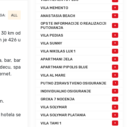
VILA MEMENTO
0
GA:
ALL
ANASTASIA BEACH
0
OPSTE INFORMACIJE O REALIZACIJI
0
PUTOVANJA
, 30 km od
VILA PEDIAS
0
h je 426 u
VILA SUNNY
0
VILA NIKOLAS LUX 1
0
APARTMANI JELA
, bar, bar
0
 decu, spa
APARTMANI PIPOLIS BLUE
0
ernet.
VILA AL MARE
0
PUTNO ZDRAVSTVENO OSIGURANJE
1
INDIVIDUALNO OSIGURANJE
0
GRCKA 7 NOCENJA
0
n.
VILA SOLYMAR
0
 hotela se
VILA SOLYMAR PLATANIA
0
VILA TAMI 1
0