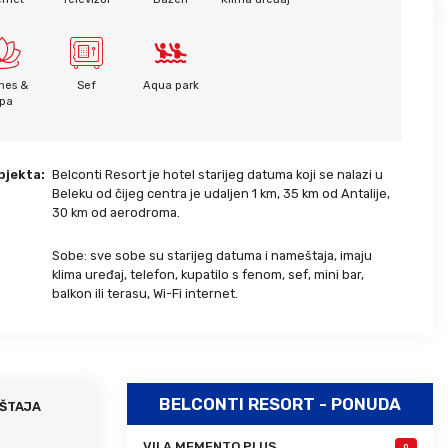
Grcka hoteli – preporuka
Evia
Olimpska regija
Alexandroupolis
Kasandra
Jonska obala
nes &
Sef
Aqua park
Sitonija
Kefalonija
pa
Atos
Lefkada
Tasos
Skijatos
bjekta:
Belconti Resort je hotel starijeg datuma koji se nalazi u
Beleku od čijeg centra je udaljen 1 km, 35 km od Antalije,
30 km od aerodroma.
Sobe: sve sobe su starijeg datuma i nameštaja, imaju
:
klima uređaj, telefon, kupatilo s fenom, sef, mini bar,
balkon ili terasu, Wi-Fi internet.
BELCONTI RESORT - PONUDA
ŠTAJA
VILA MEMENTO PLUS
0