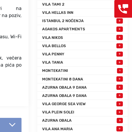
VILA TAMI 2
0
ovi na
VILA HELLAS INN
0
 na poziv,
ISTANBUL 2 NOĆENJA
0
AGAKOS APARTMENTS
0
asu, Wi-Fi
VILA NIKOS
0
VILA BELLOS
0
VILA PENNY
0
k, večera
VILA TANIA
0
na pića po
MONTEKATINI
1
MONTEKATINI 8 DANA
0
AZURNA OBALA 9 DANA
0
AZURNA OBALA 9 DANA
0
VILA GEORGE SEA VIEW
0
VILA PLEIN SOLEI
0
AZURNA OBALA
2
VILA ANA MARIA
0