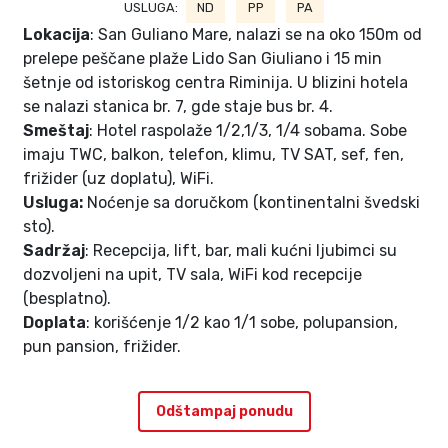
USLUGA:
ND
PP
PA
Lokacija
: San Guliano Mare, nalazi se na oko 150m od
prelepe peščane plaže Lido San Giuliano i 15 min
šetnje od istoriskog centra Riminija. U blizini hotela
se nalazi stanica br. 7, gde staje bus br. 4.
Smeštaj
: Hotel raspolaže 1/2,1/3, 1/4 sobama. Sobe
imaju TWC, balkon, telefon, klimu, TV SAT, sef, fen,
frižider (uz doplatu), WiFi.
Usluga:
Noćenje sa doručkom (kontinentalni švedski
sto).
Sadržaj
: Recepcija, lift, bar, mali kućni ljubimci su
dozvoljeni na upit, TV sala, WiFi kod recepcije
(besplatno).
Doplata
: korišćenje 1/2 kao 1/1 sobe, polupansion,
pun pansion, frižider.
Odštampaj ponudu