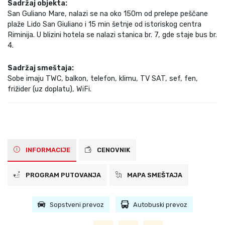
Sadržaj objekta:
San Guliano Mare, nalazi se na oko 150m od prelepe peščane
plaže Lido San Giuliano i 15 min šetnje od istoriskog centra
Riminija. U blizini hotela se nalazi stanica br. 7, gde staje bus br.
4.
Sadržaj smeštaja:
Sobe imaju TWC, balkon, telefon, klimu, TV SAT, sef, fen,
frižider (uz doplatu), WiFi.
INFORMACIJE
CENOVNIK
PROGRAM PUTOVANJA
MAPA SMEŠTAJA
Sopstveni prevoz
Autobuski prevoz