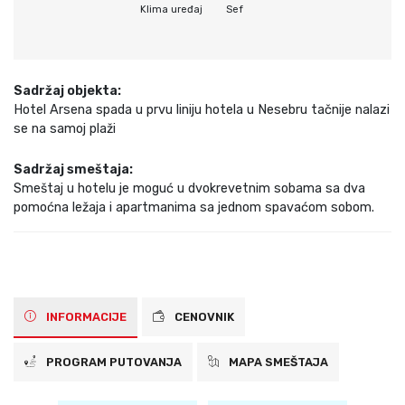
Klima uređaj
Sef
Sadržaj objekta:
Hotel Arsena spada u prvu liniju hotela u Nesebru tačnije nalazi
se na samoj plaži
Sadržaj smeštaja:
Smeštaj u hotelu je moguć u dvokrevetnim sobama sa dva
pomoćna ležaja i apartmanima sa jednom spavaćom sobom.
INFORMACIJE
CENOVNIK
PROGRAM PUTOVANJA
MAPA SMEŠTAJA