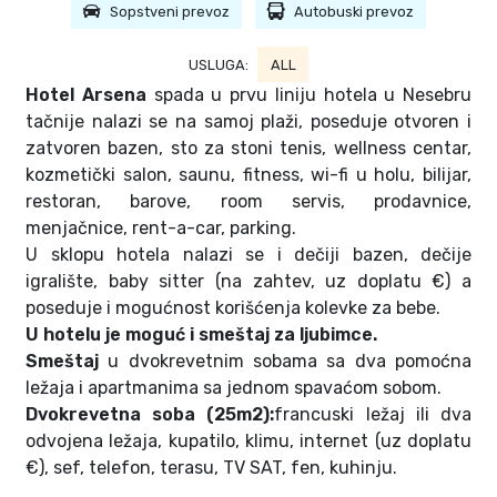
Sopstveni prevoz
Autobuski prevoz
USLUGA:
ALL
Hotel Arsena
spada u prvu liniju hotela u Nesebru
tačnije nalazi se na samoj plaži, poseduje otvoren i
zatvoren bazen, sto za stoni tenis, wellness centar,
kozmetički salon, saunu, fitness, wi-fi u holu, bilijar,
restoran, barove, room servis, prodavnice,
menjačnice, rent-a-car, parking.
U sklopu hotela nalazi se i dečiji bazen, dečije
igralište, baby sitter (na zahtev, uz doplatu €) a
poseduje i mogućnost korišćenja kolevke za bebe.
U hotelu je moguć i smeštaj za ljubimce.
Smeštaj
u dvokrevetnim sobama sa dva pomoćna
ležaja i apartmanima sa jednom spavaćom sobom.
Dvokrevetna soba (25m2):
francuski ležaj ili dva
odvojena ležaja, kupatilo, klimu, internet (uz doplatu
€), sef, telefon, terasu, TV SAT, fen, kuhinju.