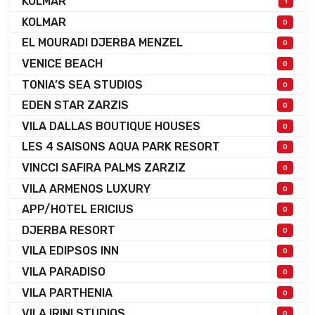
KOLMAR
1
KOLMAR
0
EL MOURADI DJERBA MENZEL
0
VENICE BEACH
0
TONIA’S SEA STUDIOS
0
EDEN STAR ZARZIS
0
VILA DALLAS BOUTIQUE HOUSES
0
LES 4 SAISONS AQUA PARK RESORT
0
VINCCI SAFIRA PALMS ZARZIZ
0
VILA ARMENOS LUXURY
0
APP/HOTEL ERICIUS
0
DJERBA RESORT
0
VILA EDIPSOS INN
0
VILA PARADISO
0
VILA PARTHENIA
0
VILA IRINI STUDIOS
0