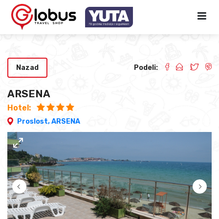
Nazad
Podeli:
ARSENA
Hotel:
Proslost,
ARSENA