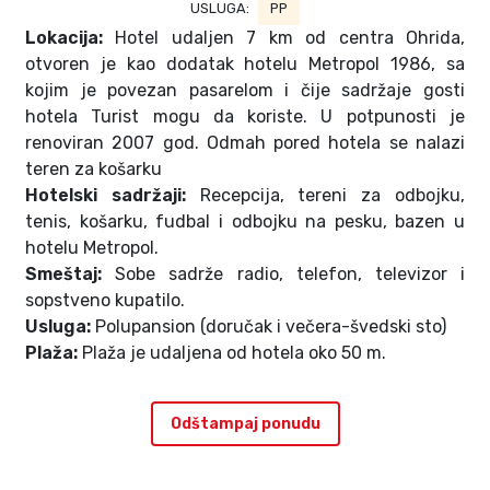
USLUGA:
PP
Lokacija:
Hotel udaljen 7 km od centra Ohrida,
otvoren je kao dodatak hotelu Metropol 1986, sa
kojim je povezan pasarelom i čije sadržaje gosti
hotela Turist mogu da koriste. U potpunosti je
renoviran 2007 god. Odmah pored hotela se nalazi
teren za košarku
Hotelski sadržaji:
Recepcija, tereni za odbojku,
tenis, košarku, fudbal i odbojku na pesku, bazen u
hotelu Metropol.
Smeštaj:
Sobe sadrže radio, telefon, televizor i
sopstveno kupatilo.
Usluga:
Polupansion (doručak i večera-švedski sto)
Plaža:
Plaža je udaljena od hotela oko 50 m.
Odštampaj ponudu