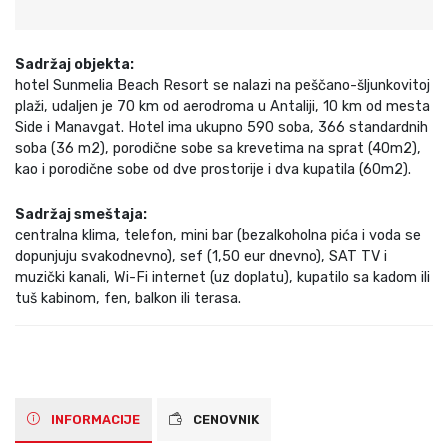
Sadržaj objekta:
hotel Sunmelia Beach Resort se nalazi na peščano-šljunkovitoj
plaži, udaljen je 70 km od aerodroma u Antaliji, 10 km od mesta
Side i Manavgat. Hotel ima ukupno 590 soba, 366 standardnih
soba (36 m2), porodične sobe sa krevetima na sprat (40m2),
kao i porodične sobe od dve prostorije i dva kupatila (60m2).
Sadržaj smeštaja:
centralna klima, telefon, mini bar (bezalkoholna pića i voda se
dopunjuju svakodnevno), sef (1,50 eur dnevno), SAT TV i
muzički kanali, Wi-Fi internet (uz doplatu), kupatilo sa kadom ili
tuš kabinom, fen, balkon ili terasa.
INFORMACIJE
CENOVNIK