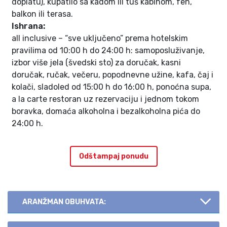
doplatu), kupatilo sa kadom ili tuš kabinom, fen,
balkon ili terasa.
Ishrana:
all inclusive – “sve uključeno” prema hotelskim
pravilima od 10:00 h do 24:00 h: samoposluživanje,
izbor više jela (švedski sto) za doručak, kasni
doručak, ručak, večeru, popodnevne užine, kafa, čaj i
kolači, sladoled od 15:00 h do 16:00 h, ponoćna supa,
a la carte restoran uz rezervaciju i jednom tokom
boravka, domaća alkoholna i bezalkoholna pića do
24:00 h.
Odštampaj ponudu
ARANŽMAN OBUHVATA: