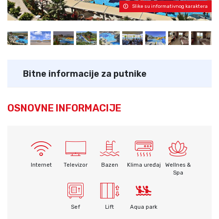
Slike su informativnog karaktera
Bitne informacije za putnike
OSNOVNE INFORMACIJE
Internet
Televizor
Bazen
Klima uređaj
Wellnes &
Spa
Sef
Lift
Aqua park