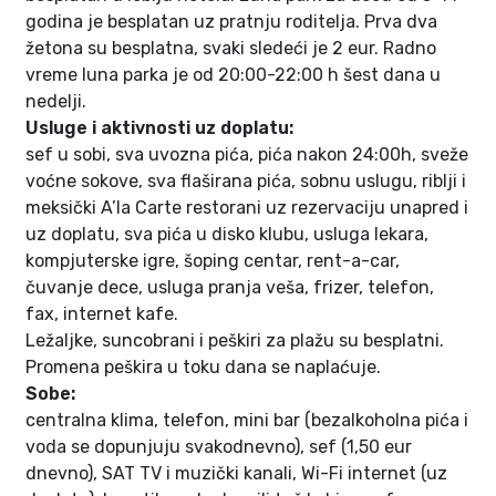
godina je besplatan uz pratnju roditelja. Prva dva
žetona su besplatna, svaki sledeći je 2 eur. Radno
vreme luna parka je od 20:00-22:00 h šest dana u
nedelji.
Usluge i aktivnosti uz doplatu:
sef u sobi, sva uvozna pića, pića nakon 24:00h, sveže
voćne sokove, sva flaširana pića, sobnu uslugu, riblji i
meksički A’la Carte restorani uz rezervaciju unapred i
uz doplatu, sva pića u disko klubu, usluga lekara,
kompjuterske igre, šoping centar, rent-a-car,
čuvanje dece, usluga pranja veša, frizer, telefon,
fax, internet kafe.
Ležaljke, suncobrani i peškiri za plažu su besplatni.
Promena peškira u toku dana se naplaćuje.
Sobe:
centralna klima, telefon, mini bar (bezalkoholna pića i
voda se dopunjuju svakodnevno), sef (1,50 eur
dnevno), SAT TV i muzički kanali, Wi-Fi internet (uz