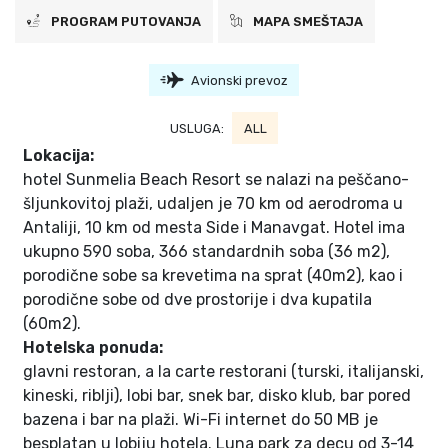
PROGRAM PUTOVANJA
MAPA SMEŠTAJA
Avionski prevoz
USLUGA:
ALL
Lokacija:
hotel Sunmelia Beach Resort se nalazi na peščano-
šljunkovitoj plaži, udaljen je 70 km od aerodroma u
Antaliji, 10 km od mesta Side i Manavgat. Hotel ima
ukupno 590 soba, 366 standardnih soba (36 m2),
porodične sobe sa krevetima na sprat (40m2), kao i
porodične sobe od dve prostorije i dva kupatila
(60m2).
Hotelska ponuda:
glavni restoran, a la carte restorani (turski, italijanski,
kineski, riblji), lobi bar, snek bar, disko klub, bar pored
bazena i bar na plaži. Wi-Fi internet do 50 MB je
besplatan u lobiju hotela. Luna park za decu od 3-14