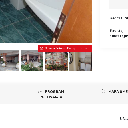
Krf
Kefalonija
Tasos
Santorini
Sadržaj o
Evia
Mikonos
Lefkada
Rodos
Sadržaj
smeštaja
Skijatos
Kipar
Pilion
Krit
Slike su informativnog karaktera
Amuljani
PROGRAM
MAPA SME
PUTOVANJA
USL