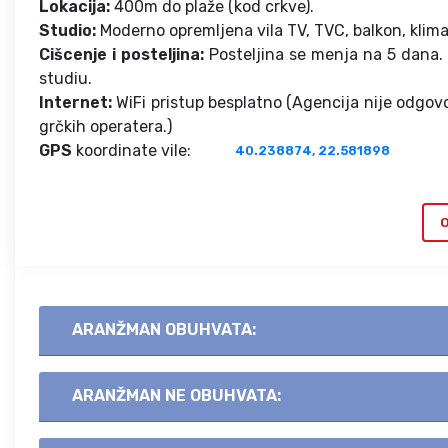
Lokacija:
400m do plaže (kod crkve).
Studio:
Moderno opremljena vila TV, TVC, balkon, klima
Cišcenje i posteljina:
Posteljina se menja na 5 dana.
studiu.
Internet:
WiFi pristup besplatno (Agencija nije odgovo
grčkih operatera.)
GPS
koordinate vile:
40.238874, 22.581898
O
ARANŽMAN OBUHVATA:
ARANŽMAN NE OBUHVATA: