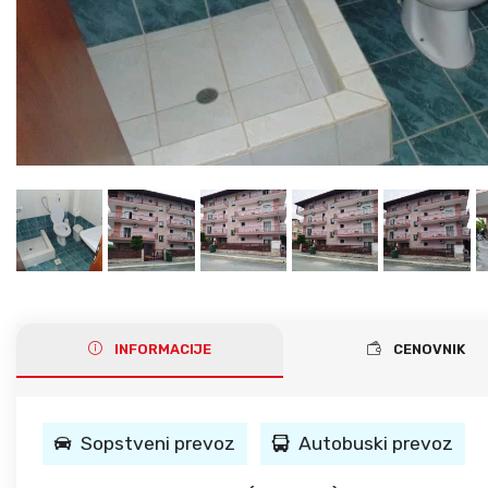
Gerakini
Toroni
Ohrid
Istra – Pula
Psakoudia
Vourvourou
Umag
Metamorfozis
Sarti
Nikiti
Kalamitsi
Neos Marmaras
Salonikiou
INFORMACIJE
CENOVNIK
Sopstveni prevoz
Autobuski prevoz