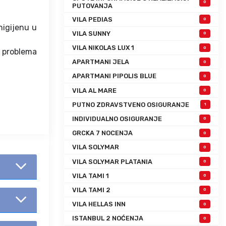
0
PUTOVANJA
VILA PEDIAS
0
higijenu u
VILA SUNNY
0
VILA NIKOLAS LUX 1
0
h problema
APARTMANI JELA
0
APARTMANI PIPOLIS BLUE
0
VILA AL MARE
0
PUTNO ZDRAVSTVENO OSIGURANJE
1
INDIVIDUALNO OSIGURANJE
0
GRCKA 7 NOCENJA
0
VILA SOLYMAR
0
VILA SOLYMAR PLATANIA
0
VILA TAMI 1
0
VILA TAMI 2
0
VILA HELLAS INN
0
ISTANBUL 2 NOĆENJA
0