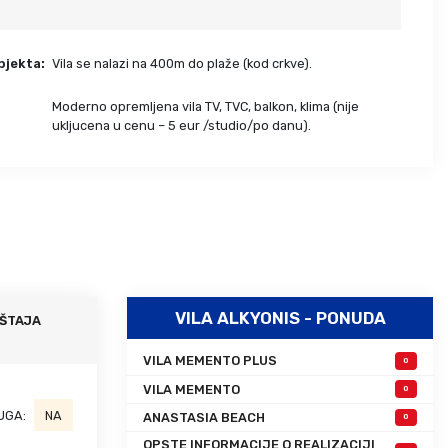
Grcka hoteli – preporuka
Evia
Olimpska regija
Alexandroupolis
bjekta:
Vila se nalazi na 400m do plaže (kod crkve).
Kasandra
Jonska obala
Sitonija
Kefalonija
Moderno opremljena vila TV, TVC, balkon, klima (nije
:
ukljucena u cenu – 5 eur /studio/po danu).
Atos
Lefkada
Tasos
Skijatos
VILA ALKYONIS - PONUDA
ŠTAJA
VILA MEMENTO PLUS
0
VILA MEMENTO
0
UGA:
NA
ANASTASIA BEACH
0
OPSTE INFORMACIJE O REALIZACIJI