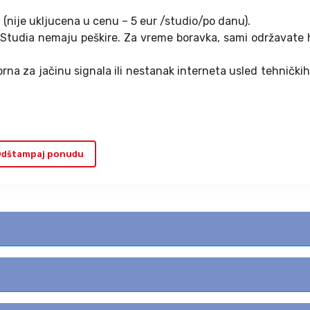
 (nije ukljucena u cenu – 5 eur /studio/po danu).
 Studia nemaju peškire. Za vreme boravka, sami održavate 
rna za jačinu signala ili nestanak interneta usled tehnički
dštampaj ponudu