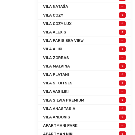
VILA NATAŠA
0
VILA COZY
0
VILA COZY LUX
0
VILA ALEXIS
0
VILA PARIS SEA VIEW
0
VILA ALIKI
0
VILA ZORBAS
0
VILA MALVINA
0
VILA PLATANI
0
VILA STOITSES
0
VILA VASILIKI
0
VILA SILVIA PREMIUM
0
VILA ANASTASIA
0
VILA ANDONIS
0
APARTMANI PARK
0
APARTMAN NIKI
0