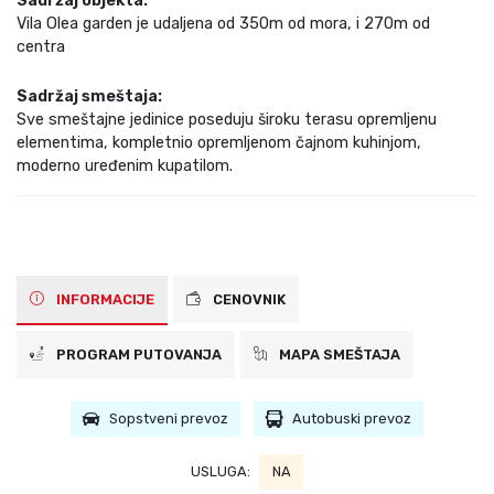
Sadržaj objekta:
Vila Olea garden je udaljena od 350m od mora, i 270m od
centra
Sadržaj smeštaja:
Sve smeštajne jedinice poseduju široku terasu opremljenu
elementima, kompletnio opremljenom čajnom kuhinjom,
moderno uređenim kupatilom.
INFORMACIJE
CENOVNIK
PROGRAM PUTOVANJA
MAPA SMEŠTAJA
Sopstveni prevoz
Autobuski prevoz
USLUGA:
NA