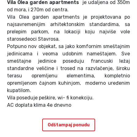
Vila Olea garden apartments
je udaljena od 350m
od mora, i 270m od centra.
Vila Olea garden apartments je projektovana po
najsavremenijim arhitektonskim standardima, sa
prelepim parkom, na lokaciji koju najviše vole
starosedeoci Stavrosa.
Potpuno nov objekat, sa jako komfornim smeštajnim
jedinicama i veoma udobnim nameštajem. Sve
smeštajne jedinice poseduju francuski ležaj
standardne veličine i trosed na razvlačenje, široku
terasu opremljenu elementima, kompletnio
opremljenom čajnom kuhinjom, moderno uređenim
kupatilom.
Vila poseduje peškire, wi- fi konekciju.
AC doplata klima 4e dnevno
Odštampaj ponudu