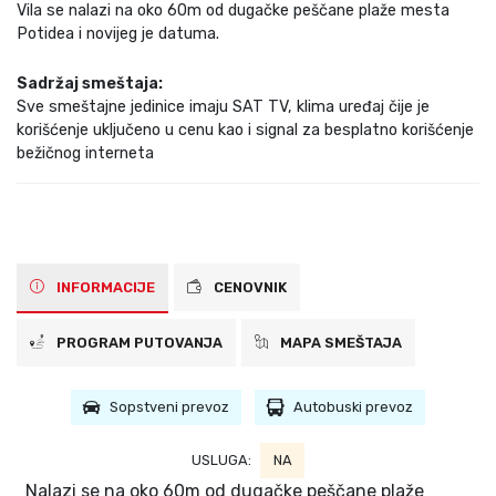
Vila se nalazi na oko 60m od dugačke peščane plaže mesta
Potidea i novijeg je datuma.
Sadržaj smeštaja:
Sve smeštajne jedinice imaju SAT TV, klima uređaj čije je
korišćenje uključeno u cenu kao i signal za besplatno korišćenje
bežičnog interneta
INFORMACIJE
CENOVNIK
PROGRAM PUTOVANJA
MAPA SMEŠTAJA
Sopstveni prevoz
Autobuski prevoz
USLUGA:
NA
Nalazi se na oko 60m od dugačke peščane plaže