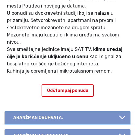
mesta Potidea i novijeg je datuma.
U ponudi su dvokrevetni studiji koji se nalaze u
prizemlju, četvorokrevetni apartmani na prvom i
šestokrevetne mezonete na drugom spratu.
Mezonete imaju kupatilo i klima uređaj na svakom
nivou.
Sve smeštajne jedinice imaju SAT TV,
klima uređaj
čije je korišćenje uključeno u cenu
kao i signal za
besplatno korišćenje bežičnog interneta.
Kuhinja je opremljena i mikrotalasnom rernom.
Odštampaj ponudu
ARANŽMAN OBUHVATA: