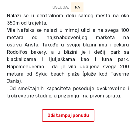
USLUGA:
NA
Nalazi se u centralnom delu samog mesta na oko
350m od trajekta.
Vila Nafsika se nalazi u mirnoj ulici a na svega 100
metara od najsnabdevenijeg marketa na
ostrvu Arista. Takođe u svojoj blizini ima i pekaru
Rodolfos bakery, a u blizini je i dečiji park sa
klackalicama i ljuljaškama kao i luna park.
Napomenućemo i da je vila udaljena svega 200
metara od Sykia beach plaže (plaže kod Taverne
Janis).
Od smeštajnih kapaciteta poseduje dvokrevetne i
trokrevetne studije, u prizemlju i na prvom spratu.
Odštampaj ponudu