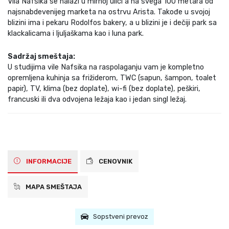
Vila Nafsika se nalazi u mirnoj ulici a na svega 100 metara od
najsnabdevenijeg marketa na ostrvu Arista. Takođe u svojoj
blizini ima i pekaru Rodolfos bakery, a u blizini je i dečiji park sa
klackalicama i ljuljaškama kao i luna park.
Sadržaj smeštaja:
U studijima vile Nafsika na raspolaganju vam je kompletno
opremljena kuhinja sa frižiderom, TWC (sapun, šampon, toalet
papir), TV, klima (bez doplate), wi-fi (bez doplate), peškiri,
francuski ili dva odvojena ležaja kao i jedan singl ležaj.
INFORMACIJE
CENOVNIK
MAPA SMEŠTAJA
Sopstveni prevoz