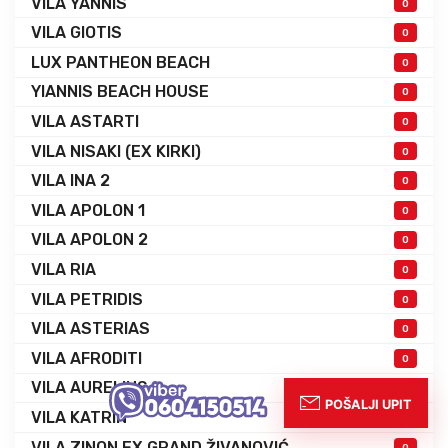
VILA YANNIS
0
VILA GIOTIS
0
LUX PANTHEON BEACH
0
YIANNIS BEACH HOUSE
0
VILA ASTARTI
0
VILA NISAKI (EX KIRKI)
0
VILA INA 2
0
VILA APOLON 1
0
VILA APOLON 2
0
VILA RIA
0
VILA PETRIDIS
0
VILA ASTERIAS
0
VILA AFRODITI
0
VILA AURELIUS
0
VILA KATRIN
0
VILA ZINON EX GRAND ŽIVANOVIĆ
0