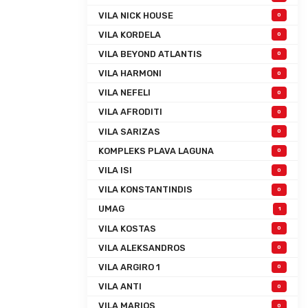
VILA NICK HOUSE
0
VILA KORDELA
0
VILA BEYOND ATLANTIS
0
VILA HARMONI
0
VILA NEFELI
0
VILA AFRODITI
0
VILA SARIZAS
0
KOMPLEKS PLAVA LAGUNA
0
VILA ISI
0
VILA KONSTANTINDIS
0
UMAG
1
VILA KOSTAS
0
VILA ALEKSANDROS
0
VILA ARGIRO 1
0
VILA ANTI
0
VILA MARIOS
0