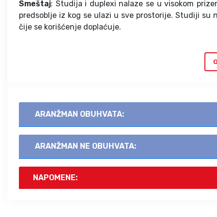
Smeštaj
: Studija i duplexi nalaze se u visokom priz
predsoblje iz kog se ulazi u sve prostorije. Studiji su
čije se korišćenje doplaćuje.
O
ARANŽMAN OBUHVATA:
ARANŽMAN NE OBUHVATA:
NAPOMENE: