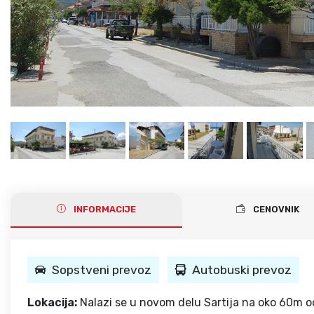
Gerakini
Toroni
Ohrid
Istra – Pula
Psakoudia
Vourvourou
Umag
Metamorfozis
Sarti
Nikiti
Kalamitsi
Neos Marmaras
Salonikiou
INFORMACIJE
CENOVNIK
Sopstveni prevoz
Autobuski prevoz
Lokacija:
Nalazi se u novom delu Sartija na oko 60m o