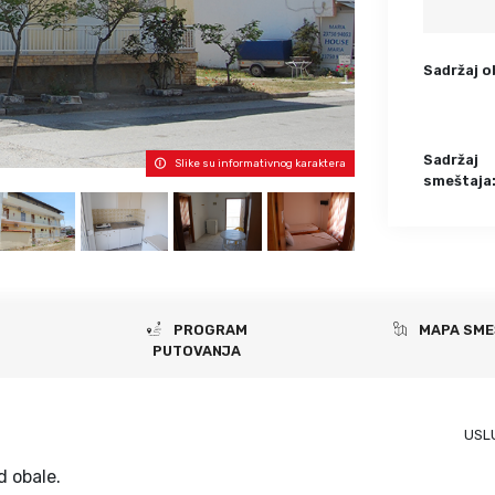
Krf
Kefalonija
Tasos
Santorini
Sadržaj o
Evia
Mikonos
Lefkada
Rodos
Skijatos
Kipar
Sadržaj
Slike su informativnog karaktera
Pilion
Krit
smeštaja
Amuljani
PROGRAM
MAPA SME
PUTOVANJA
USL
d obale.