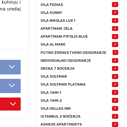
 kuhinju i
VILA PEDIAS
0
ima uređaj
VILA SUNNY
0
VILA NIKOLAS LUX 1
0
APARTMANI JELA
0
APARTMANI PIPOLIS BLUE
0
VILA AL MARE
0
PUTNO ZDRAVSTVENO OSIGURANJE
1
INDIVIDUALNO OSIGURANJE
0
GRCKA 7 NOCENJA
0
VILA SOLYMAR
0
VILA SOLYMAR PLATANIA
0
VILA TAMI 1
0
VILA TAMI 2
0
VILA HELLAS INN
0
ISTANBUL 2 NOĆENJA
0
AGAKOS APARTMENTS
0