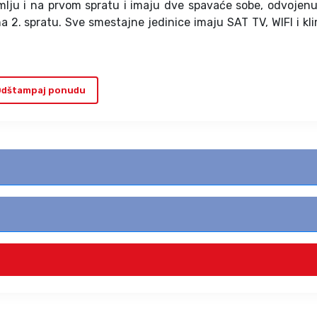
emlju i na prvom spratu i imaju dve spavaće sobe, odvojenu
 na 2. spratu. Sve smestajne jedinice imaju SAT TV, WIFI i kl
dštampaj ponudu