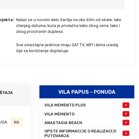
Grcka hoteli – preporuka
Evia
Olimpska regija
Alexandroupolis
bjekta:
Nalazi se u novom delu Sartija na oko 60m od obale. Iako
Kasandra
Jonska obala
starijeg datuma, kuća je privlačna kako zbog cene tako i
zbog prostranih duplexa.
Sitonija
Kefalonija
Atos
Lefkada
Sve smestajne jedinice imaju SAT TV, WIFI i klima uređaj
Tasos
Skijatos
:
čije se korišćenje doplaćuje.
VILA PAPUS - PONUDA
ŠTAJA
VILA MEMENTO PLUS
0
VILA MEMENTO
0
UGA:
NA
ANASTASIA BEACH
0
OPSTE INFORMACIJE O REALIZACIJI
0
PUTOVANJA