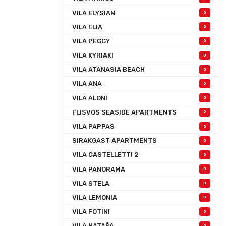
VILA ELYSIAN
0
VILA ELIA
0
VILA PEGGY
0
VILA KYRIAKI
0
VILA ATANASIA BEACH
0
VILA ANA
0
VILA ALONI
0
FLISVOS SEASIDE APARTMENTS
0
VILA PAPPAS
0
SIRAKGAST APARTMENTS
0
VILA CASTELLETTI 2
0
VILA PANORAMA
0
VILA STELA
0
VILA LEMONIA
0
VILA FOTINI
0
VILA NATAŠA
0