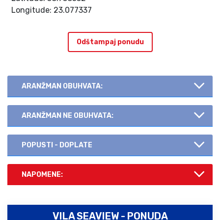
Longitude: 23.077337
Odštampaj ponudu
ARANŽMAN OBUHVATA:
ARANŽMAN NE OBUHVATA:
POPUSTI - DOPLATE
NAPOMENE:
VILA SEAVIEW - PONUDA