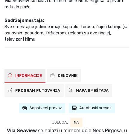
Vila Seaview se nalazi u mirnom dele Neos Pirgosa, u prvom
redu do plaže.
Sadržaj smeštaja:
Sve smeštajne jedinice imaju kupatilo, terasu, čajnu kuhinju (sa
osnovnim posuđem, frižiderom, rešoom sa dve ringle),
televizor i klimu
INFORMACIJE
CENOVNIK
PROGRAM PUTOVANJA
MAPA SMEŠTAJA
Sopstveni prevoz
Autobuski prevoz
USLUGA:
NA
Vila Seaview
se nalazi u mirnom dele Neos Pirgosa, u