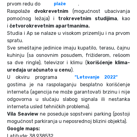
prvom redu do
.
plaže
Raspolaže
dvokrevetnim
(mogućnost ubacivanja
pomoćnog ležaja) i
trokrevetnim studijima
, kao
i
četvorokrevetnim apartmanima.
Studia i Ap se nalaze u visokom prizemlju i na prvom
spratu.
Sve smeštajne jedinice imaju kupatilo, terasu, čajnu
kuhinju (sa osnovnim posuđem, frižiderom, rešoom
sa dve ringle), televizor i klimu (
korišćenje klima-
uređaja uračunato u cenu
).
U okviru programa
“
Letovanje 2022
“
gostima je na raspolaganju besplatno korišćenje
interneta (agencija ne može garantovati brzinu i nije
odgovorna u slučaju slabog signala ili nestanka
interneta usled tehničkih problema).
Vila Seaview
ne poseduje sopstveni parking (postoji
mogućnost parkiranja u neposrednoj blizini objekta).
Google maps:
Latitude: 38.938532