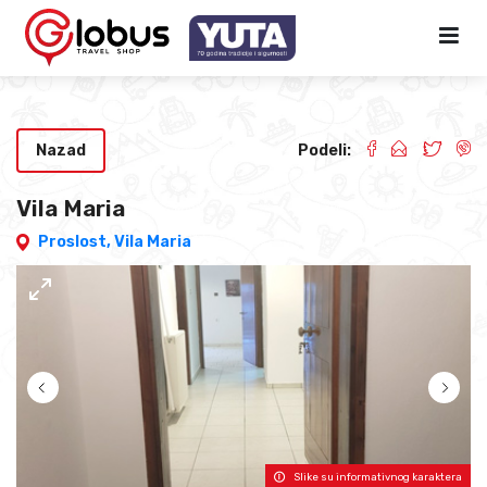
Nazad
Podeli:
Vila Maria
Proslost,
Vila Maria
Slike su informativnog karaktera