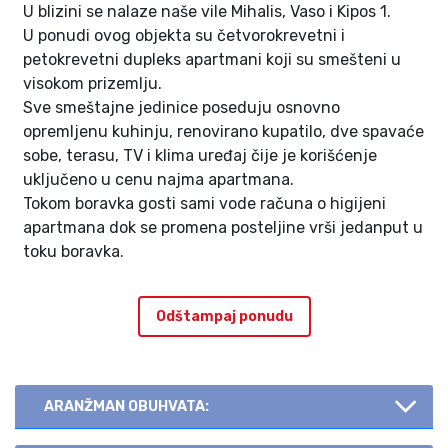
U blizini se nalaze naše vile Mihalis, Vaso i Kipos 1.
U ponudi ovog objekta su četvorokrevetni i
petokrevetni dupleks apartmani koji su smešteni u
visokom prizemlju.
Sve smeštajne jedinice poseduju osnovno
opremljenu kuhinju, renovirano kupatilo, dve spavaće
sobe, terasu, TV i klima uređaj čije je korišćenje
uključeno u cenu najma apartmana.
Tokom boravka gosti sami vode računa o higijeni
apartmana dok se promena posteljine vrši jedanput u
toku boravka.
Odštampaj ponudu
ARANŽMAN OBUHVATA: