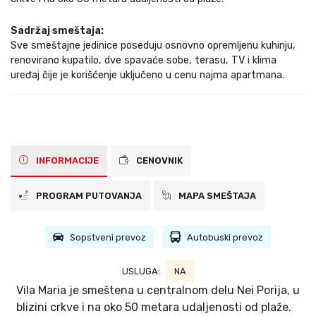
Sadržaj smeštaja:
Sve smeštajne jedinice poseduju osnovno opremljenu kuhinju,
renovirano kupatilo, dve spavaće sobe, terasu, TV i klima
uređaj čije je korišćenje uključeno u cenu najma apartmana.
INFORMACIJE
CENOVNIK
PROGRAM PUTOVANJA
MAPA SMEŠTAJA
Sopstveni prevoz
Autobuski prevoz
USLUGA:
NA
Vila Maria je smeštena u centralnom delu Nei Porija, u
blizini crkve i na oko 50 metara udaljenosti od plaže.