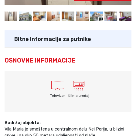
Bitne informacije za putnike
OSNOVNE INFORMACIJE
Televizor
Klima uređaj
Sadržaj objekta:
Vila Maria je smeštena u centralnom delu Nei Porija, u blizini
crkve i na oko 50 metara udaljenosti od plaže.