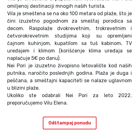
omiljenoj destinaciji mnogih naših turista.
Vila je smeštena se na oko 100 metara od plaže, što je
čini izuzetno pogodnom za smeštaj porodica sa
decom. Raspolaže dvokrevetnim, trokrevetnim i
četvorokrevetnim studijima koji su opremljeni
čajnom kuhinjom, kupatilom sa tuš kabinom, TV
uređajem i klimom (korišćenje klima uređaja se
naplaćuje 5€ po danu).
Nei Pori je izuzetno živopisno letovalište kod naših
putnika, naročito poslednjih godina. Plaža je duga i
peščana, a smeštajni kapaciteti se nalaze uglavnom
u blizini plaže.
Ukoliko ste odabrali Nei Pori za leto 2022.
preporučujemo Vilu Elena.
Odštampaj ponudu