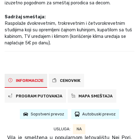
izuzetno pogodnom za smeštaj porodica sa decom.
Sadržaj smeštaja:
Raspolaže dvokrevetnim, trokrevetnim i četvorokrevetnim
studijima koji su opremljeni čajnom kuhinjom, kupatilom sa tuš
kabinom, TV uređajem i klimom (korišćenje klima uređaja se
naplaćuje 5€ po danu).
INFORMACIJE
CENOVNIK
PROGRAM PUTOVANJA
MAPA SMEŠTAJA
Sopstveni prevoz
Autobuski prevoz
USLUGA:
NA
Vila je smeštena u popularnom letovalištu Nei Pori,